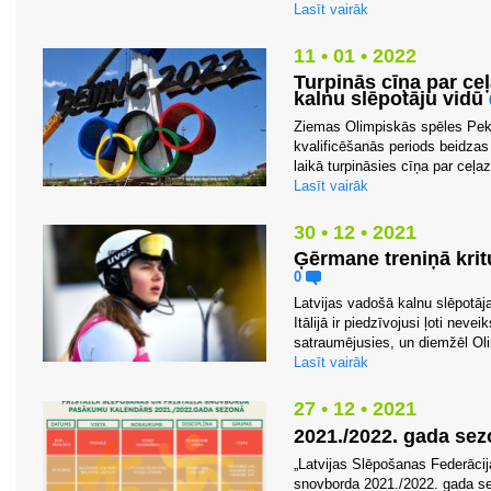
Lasīt vairāk
11 • 01 • 2022
Turpinās cīņa par ce
kalnu slēpotāju vidū
Ziemas Olimpiskās spēles Peki
kvalificēšanās periods beidzas
laikā turpināsies cīņa par ceļa
Lasīt vairāk
30 • 12 • 2021
Ģērmane treniņā krit
0
Latvijas vadošā kalnu slēpotāj
Itālijā ir piedzīvojusi ļoti nevei
satraumējusies, un diemžēl Ol
Lasīt vairāk
27 • 12 • 2021
2021./2022. gada se
„Latvijas Slēpošanas Federācija
snovborda 2021./2022. gada s