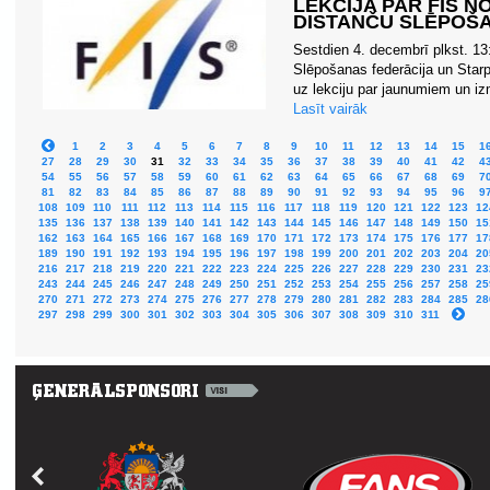
LEKCIJA PAR FIS 
DISTANČU SLĒPOŠ
Sestdien 4. decembrī plkst. 13
Slēpošanas federācija un Starp
uz lekciju par jaunumiem un iz
Lasīt vairāk
1
2
3
4
5
6
7
8
9
10
11
12
13
14
15
1
27
28
29
30
31
32
33
34
35
36
37
38
39
40
41
42
4
54
55
56
57
58
59
60
61
62
63
64
65
66
67
68
69
7
81
82
83
84
85
86
87
88
89
90
91
92
93
94
95
96
9
108
109
110
111
112
113
114
115
116
117
118
119
120
121
122
123
12
135
136
137
138
139
140
141
142
143
144
145
146
147
148
149
150
15
162
163
164
165
166
167
168
169
170
171
172
173
174
175
176
177
17
189
190
191
192
193
194
195
196
197
198
199
200
201
202
203
204
20
216
217
218
219
220
221
222
223
224
225
226
227
228
229
230
231
23
243
244
245
246
247
248
249
250
251
252
253
254
255
256
257
258
25
270
271
272
273
274
275
276
277
278
279
280
281
282
283
284
285
28
297
298
299
300
301
302
303
304
305
306
307
308
309
310
311