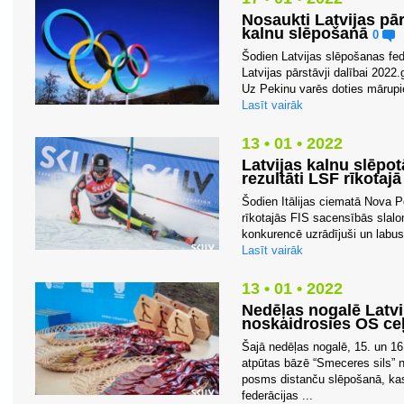
Nosaukti Latvijas pā
kalnu slēpošanā
0
Šodien Latvijas slēpošanas fede
Latvijas pārstāvji dalībai 202
Uz Pekinu varēs doties mārupie
Lasīt vairāk
13 • 01 • 2022
Latvijas kalnu slēpot
rezultāti LSF rīkotajā
Šodien Itālijas ciematā Nova P
rīkotajās FIS sacensībās slalo
konkurencē uzrādījuši un labus 
Lasīt vairāk
13 • 01 • 2022
Nedēļas nogalē Latv
noskaidrosies OS ceļ
Šajā nedēļas nogalē, 15. un 1
atpūtas bāzē “Smeceres sils” n
posms distanču slēpošanā, kas
federācijas ...