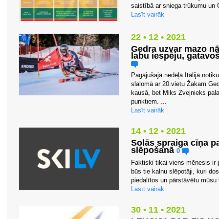
saistībā ar sniega trūkumu un 
Lasīt vairāk
22 • 12 • 2021
Gedra uzvar mazo nāc
labu iespēju, gatavoš
Pagājušajā nedēļā Itālijā noti
slalomā ar 20.vietu Žakam Gedr
kausā, bet Miks Zvejnieks pal
punktiem. ...
Lasīt vairāk
14 • 12 • 2021
Solās spraiga cīņa p
slēpošanā
0
Faktiski tikai viens mēnesis ir 
būs tie kalnu slēpotāji, kuri do
piedalītos un pārstāvētu mūsu 
Lasīt vairāk
30 • 11 • 2021