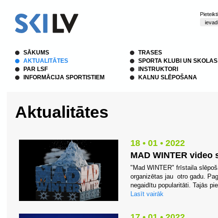
Pieteik
SĀKUMS
TRASES
AKTUALITĀTES
SPORTA KLUBI UN SKOLAS
PAR LSF
INSTRUKTORI
INFORMĀCIJA SPORTISTIEM
KALNU SLĒPOŠANA
Aktualitātes
18 • 01 • 2022
MAD WINTER video 
"Mad WINTER" frīstaila slēpoš
organizētas jau otro gadu. Pa
negaidītu popularitāti. Tajās pie
Lasīt vairāk
17 • 01 • 2022