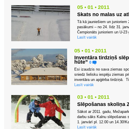
05 • 01 • 2011
Skats no malas uz at
Tā kā jauniešiem un junioriem 20
pasākumi – no 24. līdz 31. jan
Čempionāts junioriem un U-23 gr
Lasīt vairāk
05 • 01 • 2011
Inventāra tirdziņš sl
hūte”
0
Esi izaudzis no sava ziemas spo
sniedz lielisku iespēju ziemas p
inventāra un apģērba tirdziņā. Ti
Lasīt vairāk
03 • 01 • 2011
Slēpošanas skoliņa 
Sākot ar 2011. gadu, Mežapar
darbu sāks Kalnu slēpošanas s
1. janvārī pl. 12.00 un 14.30!
Lasīt vairāk