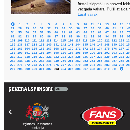
frīstail slēpotāji un snoveri i
vecgada vakarā! Puiši atlaida 
Lasīt vairāk
1
2
3
4
5
6
7
8
9
10
11
12
13
14
15
1
27
28
29
30
31
32
33
34
35
36
37
38
39
40
41
42
4
54
55
56
57
58
59
60
61
62
63
64
65
66
67
68
69
7
81
82
83
84
85
86
87
88
89
90
91
92
93
94
95
96
9
108
109
110
111
112
113
114
115
116
117
118
119
120
121
122
123
12
135
136
137
138
139
140
141
142
143
144
145
146
147
148
149
150
15
162
163
164
165
166
167
168
169
170
171
172
173
174
175
176
177
17
189
190
191
192
193
194
195
196
197
198
199
200
201
202
203
204
20
216
217
218
219
220
221
222
223
224
225
226
227
228
229
230
231
23
243
244
245
246
247
248
249
250
251
252
253
254
255
256
257
258
25
270
271
272
273
274
275
276
277
278
279
280
281
282
283
284
285
28
297
298
299
300
301
302
303
304
305
306
307
308
309
310
311