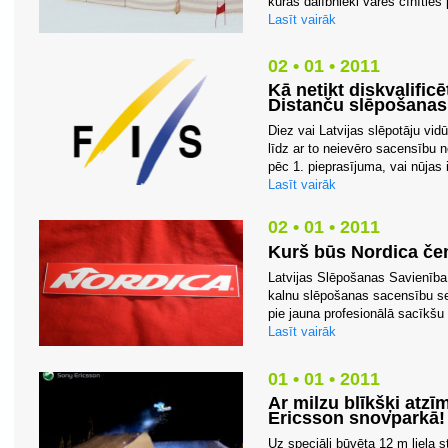
kurās dalībnieki varēs cīnīties
Lasīt vairāk
02 • 01 • 2011
Kā netikt diskvalific
Distanču slēpošana
Diez vai Latvijas slēpotāju vid
līdz ar to neievēro sacensību
pēc 1. pieprasījuma, vai nūjas 
Lasīt vairāk
02 • 01 • 2011
Kurš būs Nordica č
Latvijas Slēpošanas Savienība 
kalnu slēpošanas sacensību se
pie jauna profesionālā sacīkšu
Lasīt vairāk
01 • 01 • 2011
Ar milzu blīkšķi at
Ericsson snovparkā!
Uz speciāli būvēta 12 m liela s