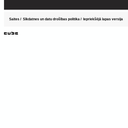
Saites
/
Sīkdatnes un datu drošības politika
/
Iepriekšējā lapas versija