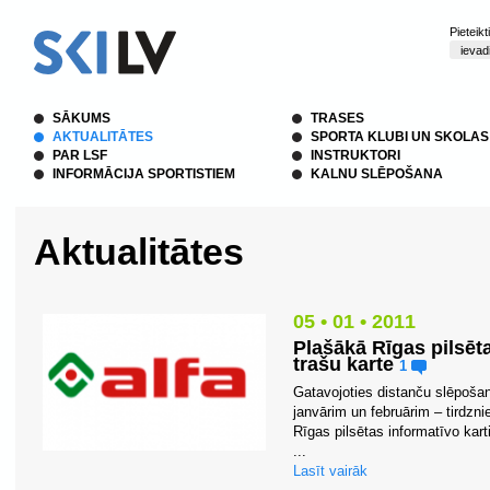
Pieteik
SĀKUMS
TRASES
AKTUALITĀTES
SPORTA KLUBI UN SKOLAS
PAR LSF
INSTRUKTORI
INFORMĀCIJA SPORTISTIEM
KALNU SLĒPOŠANA
Aktualitātes
05 • 01 • 2011
Plašākā Rīgas pilsēt
trašu karte
1
Gatavojoties distanču slēpoš
janvārim un februārim – tirdzn
Rīgas pilsētas informatīvo kart
...
Lasīt vairāk