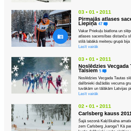
03 • 01 • 2011
Pirmajās atlases sac
Liepiņa
47
Vakar Priekuļu biatlona un sl
atlases sacensības distanču sl
stilā labākā meiteņu grupā bija 
Lasīt vairāk
03 • 01 • 2011
Noslēdzies Vecgada 
Talsiem
5
Noslēdzies Vecgada Tautas slē
dalībnieki dažādās vecuma gru
tuvākām un tālākām Latvijas p
Lasīt vairāk
02 • 01 • 2011
Carlsberg kauss 201
Šajā sezonā Kaķīškalna amatie
zem Carlsberg „karoga”! Kā par