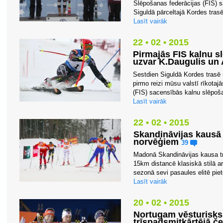
Slēpošanas federācijas (FIS) s
Siguldā pārceltajā Kordes trasē
Lasīt vairāk
22 • 02 • 2015
Pirmajās FIS kalnu s
uzvar K.Daugulis un 
Sestdien Siguldā Kordes trasē 
pirmo reizi mūsu valstī rīkotaj
(FIS) sacensībās kalnu slēpošan
Lasīt vairāk
22 • 02 • 2015
Skandināvijas kausā
norvēģiem
39
Madonā Skandināvijas kausa t
15km distancē klasiskā stilā ar
sezonā sevi pasaules elitē piet
Lasīt vairāk
20 • 02 • 2015
Nortugam vēsturisks
trīspadsmitkārtējā 