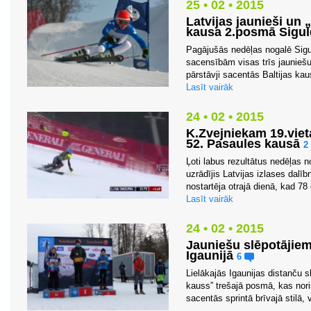
25 • 02 • 2015
Latvijas jaunieši un 
kausa 2.posmā Sigu
Pagājušās nedēļas nogalē Sigu
sacensībām visas trīs jauniešu
pārstāvji sacentās Baltijas kau
Lasīt vairāk
24 • 02 • 2015
K.Zvejniekam 19.viet
52. Pasaules kausā
2
Ļoti labus rezultātus nedēļas 
uzrādījis Latvijas izlases dalī
nostartēja otrajā dienā, kad 78 
Lasīt vairāk
24 • 02 • 2015
Jauniešu slēpotājie
Igaunijā
6
Lielākajās Igaunijas distanču
kauss” trešajā posmā, kas nor
sacentās sprintā brīvajā stilā
...