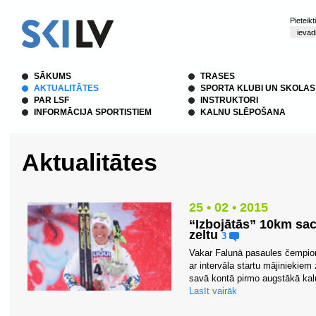
Pieteik
SĀKUMS
TRASES
AKTUALITĀTES
SPORTA KLUBI UN SKOLAS
PAR LSF
INSTRUKTORI
INFORMĀCIJA SPORTISTIEM
KALNU SLĒPOŠANA
Aktualitātes
25 • 02 • 2015
“Izbojātās” 10km sac
zeltu
3
Vakar Falunā pasaules čempion
ar intervāla startu mājiniekie
savā kontā pirmo augstākā kal
Lasīt vairāk