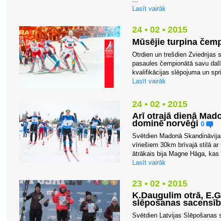
Lasīt vairāk
24 • 02 • 2015
Mūsējie turpina čem
Otrdien un trešdien Zviedrijas
pasaules čempionātā savu dalību
kvalifikācijas slēpojuma un sprin
Lasīt vairāk
24 • 02 • 2015
Arī otrajā dienā Mad
dominē norvēģi
0
Svētdien Madonā Skandināvija
vīriešiem 30km brīvajā stilā ar 
ātrākais bija Magne Hāga, kas p
Lasīt vairāk
23 • 02 • 2015
K.Daugulim otrā, E.G
slēpošanas sacensīb
Svētdien Latvijas Slēpošanas s