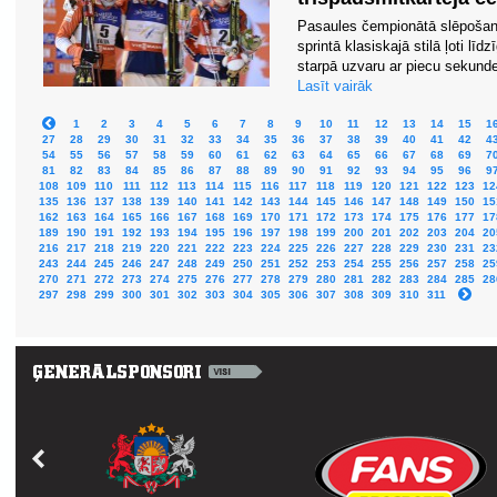
Pasaules čempionātā slēpošanā
sprintā klasiskajā stilā ļoti līd
starpā uzvaru ar piecu sekundes
Lasīt vairāk
1
2
3
4
5
6
7
8
9
10
11
12
13
14
15
1
27
28
29
30
31
32
33
34
35
36
37
38
39
40
41
42
4
54
55
56
57
58
59
60
61
62
63
64
65
66
67
68
69
7
81
82
83
84
85
86
87
88
89
90
91
92
93
94
95
96
9
108
109
110
111
112
113
114
115
116
117
118
119
120
121
122
123
12
135
136
137
138
139
140
141
142
143
144
145
146
147
148
149
150
15
162
163
164
165
166
167
168
169
170
171
172
173
174
175
176
177
17
189
190
191
192
193
194
195
196
197
198
199
200
201
202
203
204
20
216
217
218
219
220
221
222
223
224
225
226
227
228
229
230
231
23
243
244
245
246
247
248
249
250
251
252
253
254
255
256
257
258
25
270
271
272
273
274
275
276
277
278
279
280
281
282
283
284
285
28
297
298
299
300
301
302
303
304
305
306
307
308
309
310
311