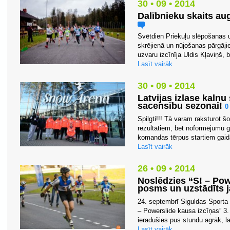
30 • 09 • 2014
Dalībnieku skaits aug
Svētdien Priekuļu slēpošanas 
skrējienā un nūjošanas pārgājie
uzvaru izcīnīja Uldis Kļaviņš, 
Lasīt vairāk
30 • 09 • 2014
Latvijas izlase kalnu
sacensību sezonai!
Spilgti!!! Tā varam raksturot šo
rezultātiem, bet noformējumu 
komandas tērpus startiem gaidā
Lasīt vairāk
26 • 09 • 2014
Noslēdzies “S! – Pow
posms un uzstādīts 
24. septembrī Siguldas Sporta 
– Powerslide kausa izcīņas” 3.
ieradušies pus stundu agrāk, l
Lasīt vairāk