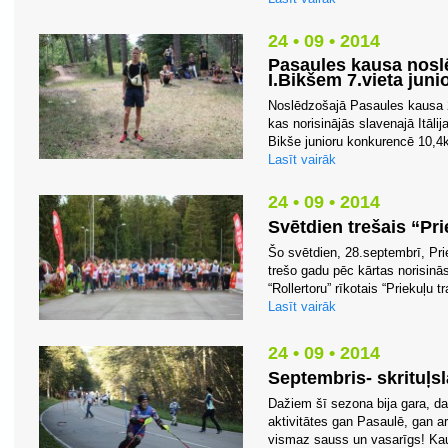
24 • 09 • 2014
Pasaules kausa nosl
I.Bikšem 7.vieta juni
Noslēdzošajā Pasaules kausa 
kas norisinājās slavenajā Itālij
Bikše junioru konkurencē 10,4k
Lasīt vairāk
24 • 09 • 2014
Svētdien trešais “Pri
Šo svētdien, 28.septembrī, Pr
trešo gadu pēc kārtas norisinā
“Rollertoru” rīkotais “Priekuļu t
Lasīt vairāk
24 • 09 • 2014
Septembris- skrituļs
Dažiem šī sezona bija gara, da
aktivitātes gan Pasaulē, gan ar
vismaz sauss un vasarīgs! Kaut 