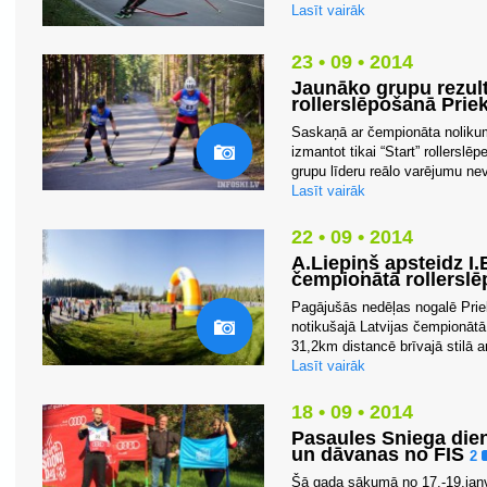
Lasīt vairāk
23 • 09 • 2014
Jaunāko grupu rezult
rollerslēpošanā Prie
Saskaņā ar čempionāta noliku
izmantot tikai “Start” rollerslēp
grupu līderu reālo varējumu nev
Lasīt vairāk
22 • 09 • 2014
A.Liepiņš apsteidz I.
čempionātā rollersl
Pagājušās nedēļas nogalē Prie
notikušajā Latvijas čempionātā 
31,2km distancē brīvajā stilā ar
Lasīt vairāk
18 • 09 • 2014
Pasaules Sniega diena
un dāvanas no FIS
2
Šā gada sākumā no 17.-19.janv