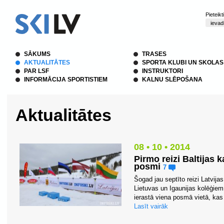
Pieteik
SĀKUMS
TRASES
AKTUALITĀTES
SPORTA KLUBI UN SKOLAS
PAR LSF
INSTRUKTORI
INFORMĀCIJA SPORTISTIEM
KALNU SLĒPOŠANA
Aktualitātes
08 • 10 • 2014
Pirmo reizi Baltijas 
posmi
7
Šogad jau septīto reizi Latvij
Lietuvas un Igaunijas kolēģiem
ierastā viena posmā vietā, kas 
Lasīt vairāk