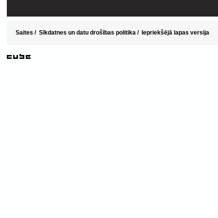
Saites
/
Sīkdatnes un datu drošības politika
/
Iepriekšējā lapas versija