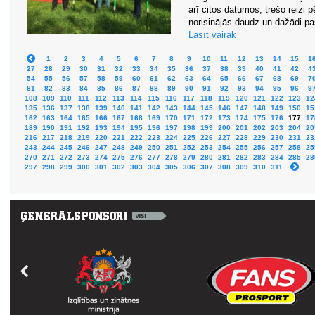
arī citos datumos, trešo reizi p
norisinājās daudz un dažādi pas
Lasīt vairāk
1
2
3
4
5
6
7
8
9
10
11
12
13
14
15
1
27
28
29
30
31
32
33
34
35
36
37
38
39
40
41
42
4
54
55
56
57
58
59
60
61
62
63
64
65
66
67
68
69
7
81
82
83
84
85
86
87
88
89
90
91
92
93
94
95
96
9
108
109
110
111
112
113
114
115
116
117
118
119
120
121
122
123
12
135
136
137
138
139
140
141
142
143
144
145
146
147
148
149
150
15
162
163
164
165
166
167
168
169
170
171
172
173
174
175
176
177
17
189
190
191
192
193
194
195
196
197
198
199
200
201
202
203
204
20
216
217
218
219
220
221
222
223
224
225
226
227
228
229
230
231
23
243
244
245
246
247
248
249
250
251
252
253
254
255
256
257
258
25
270
271
272
273
274
275
276
277
278
279
280
281
282
283
284
285
28
297
298
299
300
301
302
303
304
305
306
307
308
309
310
311