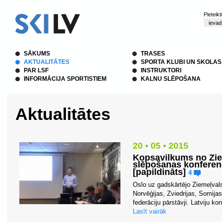
Pieteik
SĀKUMS
TRASES
AKTUALITĀTES
SPORTA KLUBI UN SKOLAS
PAR LSF
INSTRUKTORI
INFORMĀCIJA SPORTISTIEM
KALNU SLĒPOŠANA
Aktualitātes
20 • 05 • 2015
Kopsavilkums no Zie
slēpošanas konferenc
[papildināts]
4
Oslo uz gadskārtējo Ziemeļval
Norvēģijas, Zviedrijas, Somijas
federāciju pārstāvji. Latviju k
Lasīt vairāk