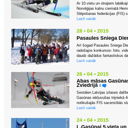
Ar 10.vietu un otrajiem labāka
Norvēģijas kalnu ciematā Hems
Slēpošanas federācijas (FIS) s
Lasīt vairāk
28 • 04 • 2015
Pasaules Sniega Die
Arī šogad Pasaules Sniega Dien
radošajos konkursos- foto, v
daudz dažādus fantastiskus darb
Lasīt vairāk
26 • 04 • 2015
Abas māsas Gasūnas 
Zviedrijā
0
Sestdien Latvijas izlases dalī
Gasūnas iekļuvušas trijniekā 4
notikušajās FIS sacensībās sla
Lasīt vairāk
24 • 04 • 2015
L.Gasūnai 5.vieta un