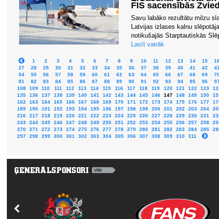
FIS sacensībās Zvied
Savu labāko rezultātu milzu sl
Latvijas izlases kalnu slēpotāj
notikušajās Starptautiskās Slē
Lasīt vairāk
1
2
3
4
5
6
7
8
9
10
11
12
13
14
15
1
27
28
29
30
31
32
33
34
35
36
37
38
39
40
41
42
4
54
55
56
57
58
59
60
61
62
63
64
65
66
67
68
69
7
81
82
83
84
85
86
87
88
89
90
91
92
93
94
95
96
9
108
109
110
111
112
113
114
115
116
117
118
119
120
121
122
123
12
135
136
137
138
139
140
141
142
143
144
145
146
147
148
149
150
15
162
163
164
165
166
167
168
169
170
171
172
173
174
175
176
177
17
189
190
191
192
193
194
195
196
197
198
199
200
201
202
203
204
20
216
217
218
219
220
221
222
223
224
225
226
227
228
229
230
231
23
243
244
245
246
247
248
249
250
251
252
253
254
255
256
257
258
25
270
271
272
273
274
275
276
277
278
279
280
281
282
283
284
285
28
297
298
299
300
301
302
303
304
305
306
307
308
309
310
311