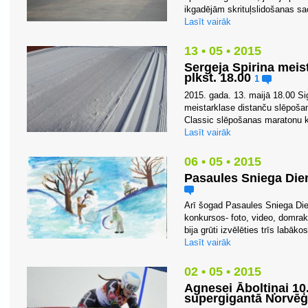
ikgadējām skrituļslidošanas sac
Lasīt vairāk
13 • 05 • 2015
Sergeja Spirina meist
plkst. 18.00
1
2015. gada. 13. maijā 18.00 Si
meistarklase distanču slēpošanā
Classic slēpošanas maratonu 
Lasīt vairāk
06 • 05 • 2015
Pasaules Sniega Dien
Arī šogad Pasaules Sniega Dien
konkursos- foto, video, domrak
bija grūti izvēlēties trīs labāko
Lasīt vairāk
02 • 05 • 2015
Agnesei Āboltiņai 10.
supergigantā Norvēģ