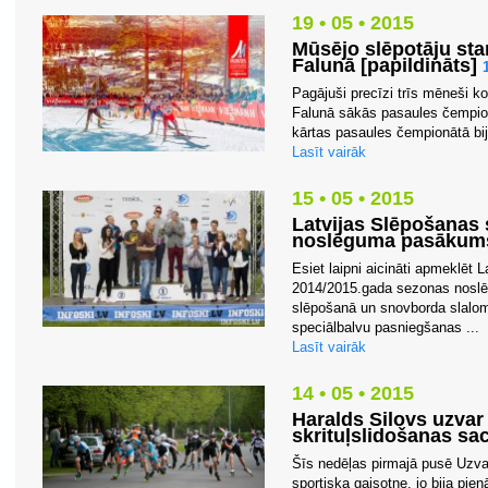
19 • 05 • 2015
Mūsējo slēpotāju sta
Falunā [papildināts]
Pagājuši precīzi trīs mēneši k
Falunā sākās pasaules čempionā
kārtas pasaules čempionātā bij
Lasīt vairāk
15 • 05 • 2015
Latvijas Slēpošanas
noslēguma pasākum
Esiet laipni aicināti apmeklēt 
2014/2015.gada sezonas noslē
slēpošanā un snovborda slalom
speciālbalvu pasniegšanas ...
Lasīt vairāk
14 • 05 • 2015
Haralds Silovs uzvar
skrituļslidošanas s
Šīs nedēļas pirmajā pusē Uzv
sportiska gaisotne, jo bija pi