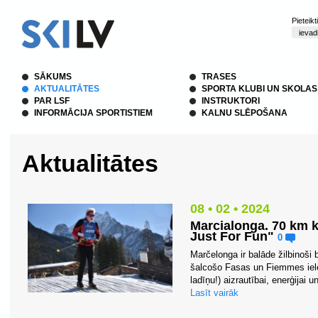
Pieteik
SĀKUMS
TRASES
AKTUALITĀTES
SPORTA KLUBI UN SKOLAS
PAR LSF
INSTRUKTORI
INFORMĀCIJA SPORTISTIEM
KALNU SLĒPOŠANA
Aktualitātes
08 • 02 • 2024
Marcialonga. 70 km k
Just For Fun"
0
Marčelonga ir balāde žilbinoši 
šalcošo Fasas un Fiemmes ielej
ladīņu!) aizrautībai, enerģijai
Lasīt vairāk