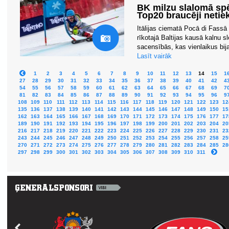
BK milzu slalomā spē
Top20 braucēji netie
Itālijas ciematā Pocā di Fassā
rīkotajā Baltijas kausā kalnu 
sacensībās, kas vienlaikus bija
Lasīt vairāk
1
2
3
4
5
6
7
8
9
10
11
12
13
14
15
1
27
28
29
30
31
32
33
34
35
36
37
38
39
40
41
42
4
54
55
56
57
58
59
60
61
62
63
64
65
66
67
68
69
7
81
82
83
84
85
86
87
88
89
90
91
92
93
94
95
96
9
108
109
110
111
112
113
114
115
116
117
118
119
120
121
122
123
12
135
136
137
138
139
140
141
142
143
144
145
146
147
148
149
150
15
162
163
164
165
166
167
168
169
170
171
172
173
174
175
176
177
17
189
190
191
192
193
194
195
196
197
198
199
200
201
202
203
204
20
216
217
218
219
220
221
222
223
224
225
226
227
228
229
230
231
23
243
244
245
246
247
248
249
250
251
252
253
254
255
256
257
258
25
270
271
272
273
274
275
276
277
278
279
280
281
282
283
284
285
28
297
298
299
300
301
302
303
304
305
306
307
308
309
310
311