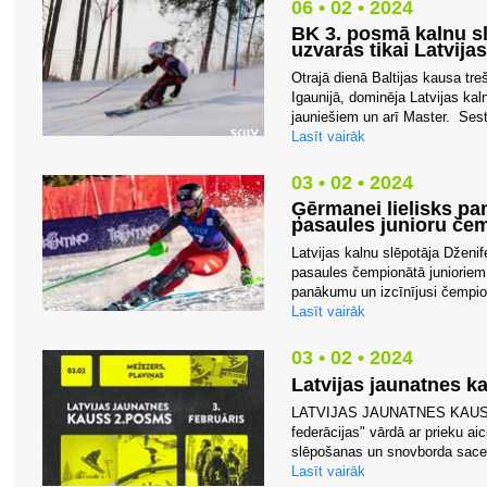
06 • 02 • 2024
BK 3. posmā kalnu s
uzvaras tikai Latvija
Otrajā dienā Baltijas kausa tr
Igaunijā, dominēja Latvijas kal
jauniešiem un arī Master. Sest
Lasīt vairāk
03 • 02 • 2024
Ģērmanei lielisks p
pasaules junioru čem
Latvijas kalnu slēpotāja Dženi
pasaules čempionātā junioriem 
panākumu un izcīnījusi čempio
Lasīt vairāk
03 • 02 • 2024
Latvijas jaunatnes k
LATVIJAS JAUNATNES KAUSA 
federācijas" vārdā ar prieku ai
slēpošanas un snovborda sacen
Lasīt vairāk