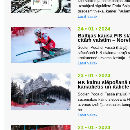
Dienvidkorejā notiekošajās Jau
uzrādījusi siguldiete Frīda Salņ
trīsdesmitniekā, kamēr Paulam
Lasīt vairāk
24 • 01 • 2024
Baltijas kausā FIS sl
citām valstīm – Norv
Šodien Pocā di Fassā (Itālijā)
slēpošanā FIS slaloma otrajā s
konkurencē uzvaras izcīnīja N
Lasīt vairāk
23 • 01 • 2024
BK kalnu slēpošanā I
kanādietis un itāliet
Šodien Pocā di Fassā (Itālijā) 
sacensībās kalnu slēpošanā FI
uzvaras izcīnīja pasaules čem
no ...
Lasīt vairāk
21 • 01 • 2024