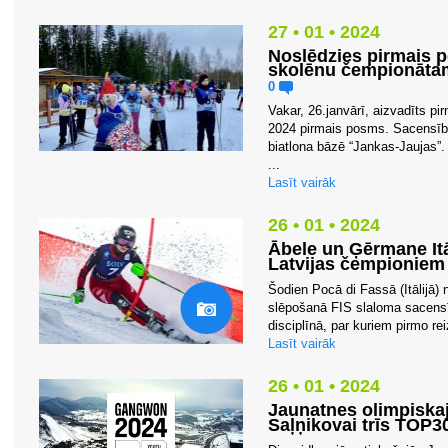
27 • 01 • 2024
Noslēdzies pirmais 
skolēnu čempionātam
0
Vakar, 26.janvārī, aizvadīts p
2024 pirmais posms. Sacensība
biatlona bāzē “Jankas-Jaujas”.
...
Lasīt vairāk
26 • 01 • 2024
Ābele un Ģērmane Itāl
Latvijas čempioniem
Šodien Pocā di Fassā (Itālijā)
slēpošanā FIS slaloma sacensī
disciplīnā, par kuriem pirmo rei
Lasīt vairāk
26 • 01 • 2024
Jaunatnes olimpiskaj
Saļņikovai trīs TOP3