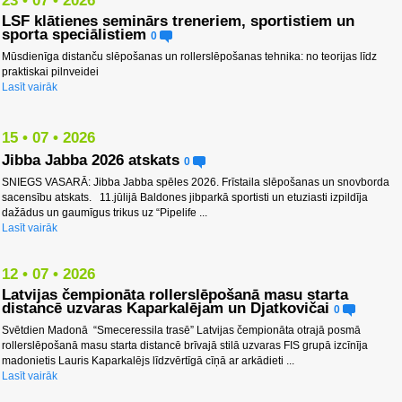
23 • 07 • 2026
LSF klātienes seminārs treneriem, sportistiem un
sporta speciālistiem
0
Mūsdienīga distanču slēpošanas un rollerslēpošanas tehnika: no teorijas līdz
praktiskai pilnveidei
Lasīt vairāk
15 • 07 • 2026
Jibba Jabba 2026 atskats
0
SNIEGS VASARĀ: Jibba Jabba spēles 2026. Frīstaila slēpošanas un snovborda
sacensību atskats. 11.jūlijā Baldones jibparkā sportisti un etuziasti izpildīja
dažādus un gaumīgus trikus uz “Pipelife ...
Lasīt vairāk
12 • 07 • 2026
Latvijas čempionāta rollerslēpošanā masu starta
distancē uzvaras Kaparkalējam un Djatkovičai
0
Svētdien Madonā “Smeceressila trasē” Latvijas čempionāta otrajā posmā
rollerslēpošanā masu starta distancē brīvajā stilā uzvaras FIS grupā izcīnīja
madonietis Lauris Kaparkalējs līdzvērtīgā cīņā ar arkādieti ...
Lasīt vairāk