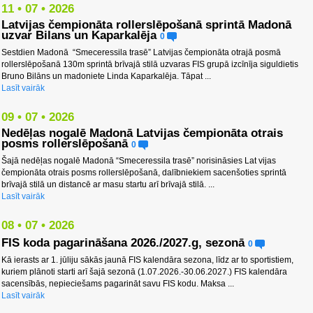
11 • 07 • 2026
Latvijas čempionāta rollerslēpošanā sprintā Madonā
uzvar Bilans un Kaparkalēja
0
Sestdien Madonā “Smeceressila trasē” Latvijas čempionāta otrajā posmā
rollerslēpošanā 130m sprintā brīvajā stilā uzvaras FIS grupā izcīnīja siguldietis
Bruno Bilāns un madoniete Linda Kaparkalēja. Tāpat ...
Lasīt vairāk
09 • 07 • 2026
Nedēļas nogalē Madonā Latvijas čempionāta otrais
posms rollerslēpošanā
0
Šajā nedēļas nogalē Madonā “Smeceressila trasē” norisināsies Lat vijas
čempionāta otrais posms rollerslēpošanā, dalībniekiem sacenšoties sprintā
brīvajā stilā un distancē ar masu startu arī brīvajā stilā. ...
Lasīt vairāk
08 • 07 • 2026
FIS koda pagarināšana 2026./2027.g, sezonā
0
Kā ierasts ar 1. jūliju sākās jaunā FIS kalendāra sezona, līdz ar to sportistiem,
kuriem plānoti starti arī šajā sezonā (1.07.2026.-30.06.2027.) FIS kalendāra
sacensībās, nepieciešams pagarināt savu FIS kodu. Maksa ...
Lasīt vairāk