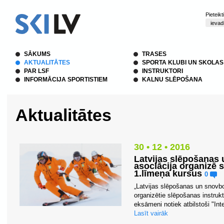
Pieteik
SĀKUMS
TRASES
AKTUALITĀTES
SPORTA KLUBI UN SKOLAS
PAR LSF
INSTRUKTORI
INFORMĀCIJA SPORTISTIEM
KALNU SLĒPOŠANA
Aktualitātes
30 • 12 • 2016
Latvijas slēpošanas 
asociācija organizē 
1.līmeņa kursus
0
„Latvijas slēpošanas un snovbo
organizētie slēpošanas instruk
eksāmeni notiek atbilstoši "Inte
Lasīt vairāk