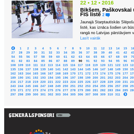
22 • 12 • 2016
Bikšem, Paškovskai 
FIS listē
2
Jaunajā Starptautiskās Slēpoš
listē, kas iznāca šodien un b
rangā no Latvijas pārstāvjiem ve
Lasīt vairāk
1
2
3
4
5
6
7
8
9
10
11
12
13
14
15
1
27
28
29
30
31
32
33
34
35
36
37
38
39
40
41
42
4
54
55
56
57
58
59
60
61
62
63
64
65
66
67
68
69
7
81
82
83
84
85
86
87
88
89
90
91
92
93
94
95
96
9
108
109
110
111
112
113
114
115
116
117
118
119
120
121
122
123
12
135
136
137
138
139
140
141
142
143
144
145
146
147
148
149
150
15
162
163
164
165
166
167
168
169
170
171
172
173
174
175
176
177
17
189
190
191
192
193
194
195
196
197
198
199
200
201
202
203
204
20
216
217
218
219
220
221
222
223
224
225
226
227
228
229
230
231
23
243
244
245
246
247
248
249
250
251
252
253
254
255
256
257
258
25
270
271
272
273
274
275
276
277
278
279
280
281
282
283
284
285
28
297
298
299
300
301
302
303
304
305
306
307
308
309
310
311