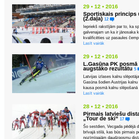
29 • 12 • 2016
Sportiskais princips
(2.daļa)
12
Iepriekš rakstījām par to, ka s
galvenajam un ka ir jānosaka krit
kvalificēties uz pasaules čemp
Lasīt vairāk
29 • 12 • 2016
L.Gasūna PK posmā 
augstāko rezultātu
5
Latvijas izlases kalnu slēpotāj
Gasūna šodien Austrijas kalnu
kausa posmā kalnu slēpošanā sl
Lasīt vairāk
28 • 12 • 2016
Pirmais latviešu dist
„Tour de ski”
17
Šo sestdien, Vecgada pēdējā d
brīvajā stilā, kas būs pirmais
nozīmīgajām daudzposmu dista