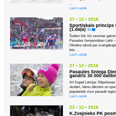
...
Lasīt vairāk
27 • 12 • 2016
Sportiskais princips
(1.daļa)
33
Šodien līdz šīs sezonas galv
Pasaules čempionātam Lahti – 
Oktobra rakstā par svarīgākaj
būs ...
Lasīt vairāk
27 • 12 • 2016
Pasaules Sniega Dien
gandrīz 30 000 dalībn
Arī šogad Latvijas Slēpošanas
skolām, bērnu dārziem un sport
popularitāti visur pasaulē iegū
Lasīt vairāk
23 • 12 • 2016
K.Zvejnieks PK posmā