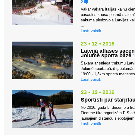
2
Vakar vakarā Itālijas kalnu ci
pasaules kausa posmā slalomā
sākumā piedzīvoja Latvijas kal
...
Lasīt vairāk
23 • 12 • 2016
Latvijā atlases sace
Jolumē sporta bāzē
Sakarā ar sniega trūkumu Latv
Jolumē sporta bāzē (Jõulumäe 
19:00 - 1,3km sprintā meitenes 
Lasīt vairāk
23 • 12 • 2016
Sportisti par starptau
No 2016. gada 5. decembra līdz 
Fiemme tika organizēta FIS atb
jaunajiem distanču slēpotājiem.
Lasīt vairāk