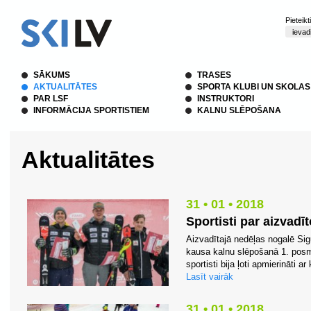
Pieteik
SĀKUMS
TRASES
AKTUALITĀTES
SPORTA KLUBI UN SKOLAS
PAR LSF
INSTRUKTORI
INFORMĀCIJA SPORTISTIEM
KALNU SLĒPOŠANA
Aktualitātes
31 • 01 • 2018
Sportisti par aizvadī
Aizvadītajā nedēļas nogalē Sigu
kausa kalnu slēpošanā 1. posms
sportisti bija ļoti apmierināti ar
Lasīt vairāk
31 • 01 • 2018