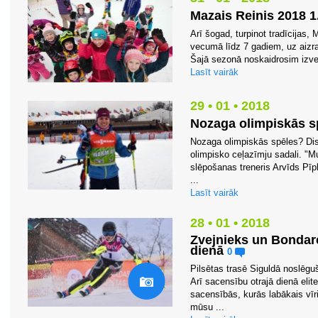
Mazais Reinis 2018 1
Arī šogad, turpinot tradīcijas,
vecumā līdz 7 gadiem, uz aiz
Šajā sezonā noskaidrosim izve
Lasīt vairāk
29 • 01 • 2018
Nozaga olimpiskās s
Nozaga olimpiskās spēles? Di
olimpisko ceļazīmju sadali. "
slēpošanas treneris Arvīds Pīp
...
Lasīt vairāk
28 • 01 • 2018
Zvejnieks un Bondare
dienā
0
Pilsētas trasē Siguldā noslēg
Arī sacensību otrajā dienā elit
sacensībās, kurās labākais vīr
mūsu ...