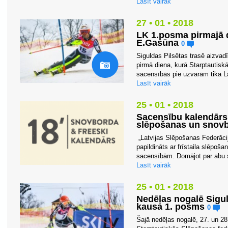
Lasīt vairāk
27 • 01 • 2018
LK 1.posma pirmajā d
E.Gasūna
0
Siguldas Pilsētas trasē aizvad
pirmā diena, kurā Starptautisk
sacensībās pie uzvarām tika Lat
Lasīt vairāk
25 • 01 • 2018
Sacensību kalendārs p
slēpošanas un snov
„Latvijas Slēpošanas Federāci
papildināts ar frīstaila slēpoša
sacensībām. Domājot par abu sp
Lasīt vairāk
25 • 01 • 2018
Nedēļas nogalē Siguld
kausa 1. posms
0
Šajā nedēļas nogalē, 27. un 28.