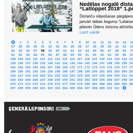
Nedēļas nogalē dist
“Latloppet 2018” 1.
Distanču slēpošanas pārgājiena
janvārī dabas lieguma “Lubānas 
plānots Ūdens tūrisma attīstīb
Lasīt vairāk
1
2
3
4
5
6
7
8
9
10
11
12
13
14
15
1
27
28
29
30
31
32
33
34
35
36
37
38
39
40
41
42
4
54
55
56
57
58
59
60
61
62
63
64
65
66
67
68
69
7
81
82
83
84
85
86
87
88
89
90
91
92
93
94
95
96
9
108
109
110
111
112
113
114
115
116
117
118
119
120
121
122
123
12
135
136
137
138
139
140
141
142
143
144
145
146
147
148
149
150
15
162
163
164
165
166
167
168
169
170
171
172
173
174
175
176
177
17
189
190
191
192
193
194
195
196
197
198
199
200
201
202
203
204
20
216
217
218
219
220
221
222
223
224
225
226
227
228
229
230
231
23
243
244
245
246
247
248
249
250
251
252
253
254
255
256
257
258
25
270
271
272
273
274
275
276
277
278
279
280
281
282
283
284
285
28
297
298
299
300
301
302
303
304
305
306
307
308
309
310
311