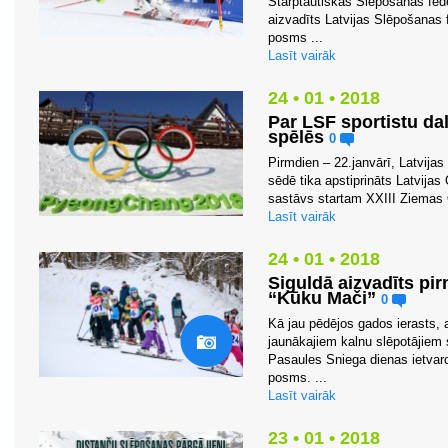
Starptautiskās Slēpošanas fede
aizvadīts Latvijas Slēpošanas f
posms ...
Lasīt vairāk
24 • 01 • 2018
Par LSF sportistu da
spēlēs
0
Pirmdien – 22.janvārī, Latvija
sēdē tika apstiprināts Latvij
sastāvs startam XXIII Ziemas O
Lasīt vairāk
24 • 01 • 2018
Siguldā aizvadīts pi
“Kūku Mači”
0
Kā jau pēdējos gados ierasts,
jaunākajiem kalnu slēpotājiem 
Pasaules Sniega dienas ietvaro
posms. ...
Lasīt vairāk
23 • 01 • 2018