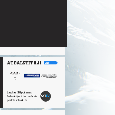
Latvijas Slēpošanas
federācijas informatīvais
portāls infoski.lv