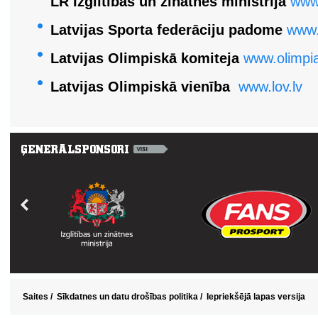
LR Izglītības un zinātnes ministrija
www.
Latvijas Sporta federāciju padome
www.
Latvijas Olimpiskā komiteja
www.olimpia
Latvijas Olimpiskā vienība
www.lov.lv
Saites
/
Sīkdatnes un datu drošības politika
/
Iepriekšējā lapas versija