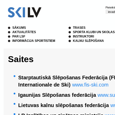
Pieteik
SĀKUMS
TRASES
AKTUALITĀTES
SPORTA KLUBI UN SKOLAS
PAR LSF
INSTRUKTORI
INFORMĀCIJA SPORTISTIEM
KALNU SLĒPOŠANA
Saites
Starptautiskā Slēpošanas Federācija (F
Internationale de Ski)
www.fis-ski.com
Igaunijas Slēpošanas federācija
www.suu
Lietuvas kalnu slēpošanas federācija
ww