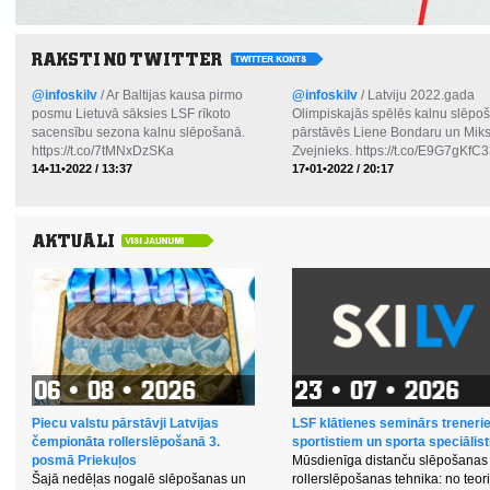
@infoskilv
/ Ar Baltijas kausa pirmo
@infoskilv
/ Latviju 2022.gada
posmu Lietuvā sāksies LSF rīkoto
Olimpiskajās spēlēs kalnu slēpo
sacensību sezona kalnu slēpošanā.
pārstāvēs Liene Bondaru un Mik
https://t.co/7tMNxDzSKa
Zvejnieks. https://t.co/E9G7gKfC
14•11•2022 / 13:37
17•01•2022 / 20:17
Piecu valstu pārstāvji Latvijas
LSF klātienes seminārs treneri
čempionāta rollerslēpošanā 3.
sportistiem un sporta speciālis
posmā Priekuļos
Mūsdienīga distanču slēpošanas
Šajā nedēļas nogalē slēpošanas un
rollerslēpošanas tehnika: no teor