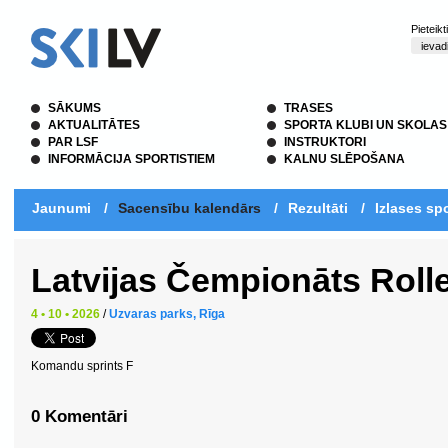
Pieteik
SĀKUMS
TRASES
AKTUALITĀTES
SPORTA KLUBI UN SKOLAS
PAR LSF
INSTRUKTORI
INFORMĀCIJA SPORTISTIEM
KALNU SLĒPOŠANA
Jaunumi
/
Sacensību kalendārs
/
Rezultāti
/
Izlases spo
Latvijas Čempionāts Roll
4 • 10 • 2026
/
Uzvaras parks, Rīga
Komandu sprints F
0 Komentāri