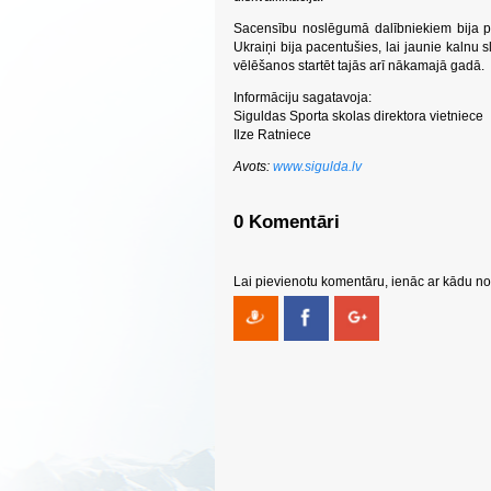
Sacensību noslēgumā dalībniekiem bija p
Ukraiņi bija pacentušies, lai jaunie kalnu
vēlēšanos startēt tajās arī nākamajā gadā.
Informāciju sagatavoja:
Siguldas Sporta skolas direktora vietniece
Ilze Ratniece
Avots:
www.sigulda.lv
0 Komentāri
Lai pievienotu komentāru, ienāc ar kādu no 