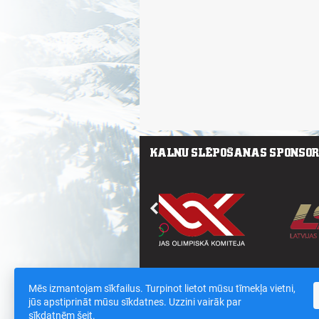
Mēs izmantojam sīkfailus. Turpinot lietot mūsu tīmekļa vietni,
Saites
/
Sīkdatnes un datu drošības polit
jūs apstiprināt mūsu sīkdatnes. Uzzini vairāk par
sīkdatnēm
šeit
.