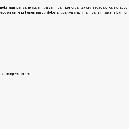
rieks gan par saņemtajām balvām, gan par organizatoru sagādāto karsto zupu.
 slēpotāji un viņu treneri mājup dotos ar pozitīvām atmiņām par šīm sacensībām un
sociālajiem tīkliem: