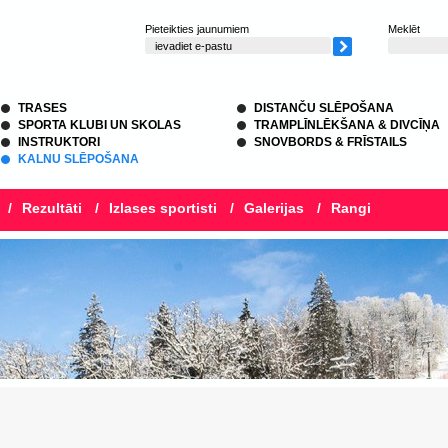
Pieteikties jaunumiem
Meklēt
TRASES
DISTANČU SLĒPOŠANA
SPORTA KLUBI UN SKOLAS
TRAMPLĪNLĒKŠANA & DIVCĪŅA
INSTRUKTORI
SNOVBORDS & FRĪSTAILS
KALNU SLĒPOŠANA
/
Rezultāti
/
Izlases sportisti
/
Galerijas
/
Rangi