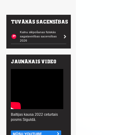
Kalnu slēpošanas fiziskās
sagatavotības sacensības
2026
Baltijas kausa 2022 ceturtais
posms Siguldā.