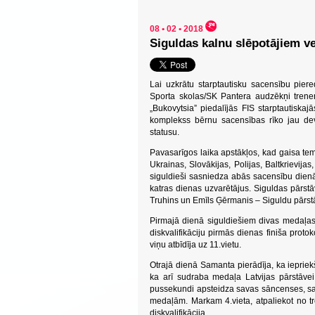
08 • 02 • 2018
Siguldas kalnu slēpotājiem ve
Lai uzkrātu starptautisku sacensību piere
Sporta skolas/SK Pantera audzēkņi tren
„Bukovytsia” piedalījās FIS starptautisk
komplekss bērnu sacensības rīko jau devī
statusu.
Pavasarīgos laika apstākļos, kad gaisa tem
Ukrainas, Slovākijas, Polijas, Baltkrievija
siguldieši sasniedza abās sacensību dienās
katras dienas uzvarētājus. Siguldas pārstā
Truhins un Emīls Ģērmanis – Siguldu pārs
Pirmajā dienā siguldiešiem divas medaļas,
diskvalifikāciju pirmās dienas finiša proto
viņu atbīdīja uz 11.vietu.
Otrajā dienā Samanta pierādīja, ka iepriekš
ka arī sudraba medaļa Latvijas pārstāvei,
pussekundi apsteidza savas sāncenses, savu
medaļām. Markam 4.vieta, atpaliekot no t
diskvalifikācija.