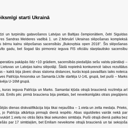
iksmīgi starti Ukrainā
dzi un turpinātu gatavošanos Latvijas un Baltijas čempionātiem, četri Siguldas
eres Sandras Melderes vadībā 1. un 2.februārī Ukrainas slēpošanas kompleksā
ajās bērnu kalnu slēpošanas sacensībās „Bukovytsia open 2018”. Šis slēpošanas
to gadu, bet šogad tās pirmoreiz ieguva FIS oficiālu starptautisko sacensību
peratūra pakāpās līdz +10 grādiem, sacensībās piedalījās sešu valstu pārstāvji –
s, Lietuvas un Latvijas kalnu slēpotāji. Šādā nopietnā konkurencē labus rezultātus
 – katrā bija jāveic divas slaloma distances, kurās kopā pavadītais laiks noteica
ves Patrīcija Ansonska un Samanta Līcīte startēja U-14L grupā, bet puiši – Marks
tāvēja U-16M grupā.
 kuras ieguva Patrīcija un Marks. Samantai kļūda otrajā braucienā nozīmēja arī
kolā. Emīls pēc pirmā brauciena bija piektais, bet neveiksmīgāks otrais piegājiens
ējās dienas diskvalifikācija bija tikai nejaušība – 1.vieta un zelta medaļa. Prieks,
 jo Patrīcija atkārtoja pirmajā dienā iespēto. Abas siguldietes vairāk nekā par
kārt 1.vietu no otrās šķīra tikai sekundes simtdaļa. Puiši otrajā dienā palika bez
rešās par 17 simtdaļām, bet Emīlam neveiksme otrajā braucienā un tai sekojoša