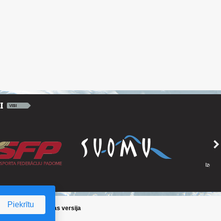
Piekrītu
ika
/
Iepriekšējā lapas versija