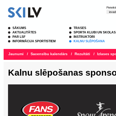
Pieteik
SĀKUMS
TRASES
AKTUALITĀTES
SPORTA KLUBI UN SKOLAS
PAR LSF
INSTRUKTORI
INFORMĀCIJA SPORTISTIEM
KALNU SLĒPOŠANA
Jaunumi
/
Sacensību kalendārs
/
Rezultāti
/
Izlases spo
Kalnu slēpošanas sponso