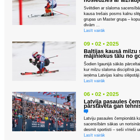
noslēdzies ar aizra
Svētdien ar slaloma sacensībām
kausa trešais posms kalnu slē
grupas un Master grupa – kopu
divām ...
Lasīt vairāk
09 • 02 • 2025
Baltijas kausā milzu 
mājiniekus tālu no 
Šodien Igaunijā sākās pārcelta
kur milzu slaloma disciplīnā j
ieņēma Latvijas kalnu slēpotāji
Lasīt vairāk
06 • 02 • 2025
Latvija pasaules če
pārstāvēta gan tehni
Latviju pasaules čempionātā k
sacensībām sākas un norisināsi
desmit sportisti – seši vīrieši 
Lasīt vairāk