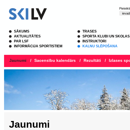
Pieteik
SĀKUMS
TRASES
AKTUALITĀTES
SPORTA KLUBI UN SKOLAS
PAR LSF
INSTRUKTORI
INFORMĀCIJA SPORTISTIEM
KALNU SLĒPOŠANA
Jaunumi
/
Sacensību kalendārs
/
Rezultāti
/
Izlases spo
Jaunumi