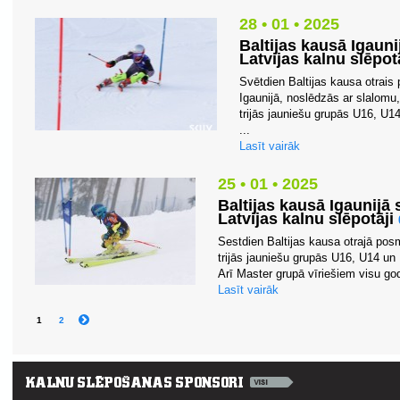
28 • 01 • 2025
Baltijas kausā Igaun
Latvijas kalnu slēpo
Svētdien Baltijas kausa otrais
Igaunijā, noslēdzās ar slalomu,
trijās jauniešu grupās U16, U1
...
Lasīt vairāk
25 • 01 • 2025
Baltijas kausā Igaunij
Latvijas kalnu slēpotāji
Sestdien Baltijas kausa otrajā pos
trijās jauniešu grupās U16, U14 un 
Arī Master grupā vīriešiem visu god
Lasīt vairāk
1
2