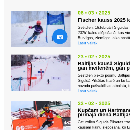
06 • 03 • 2025
Fischer kauss 2025 
Svētdien, 16.februārī Siguldas 
2025” kalnu slēpošanā, kas vien
Burvīgos, ziemīgos laika apstā
Lasīt vairāk
23 • 02 • 2025
Baltijas kausā Sigul
gan meitenēm, gan 
Sestdien piekto posmu Baltijas
Siguldā Pilsētas trasē un ko La
novada pašvaldības atbalstu, tr
Lasīt vairāk
22 • 02 • 2025
Kupčam un Hartmane
pirmajā dienā Baltij
Ceturtdien Siguldā Pilsētas tr
kausam kalnu slēpošanā, ko Lat