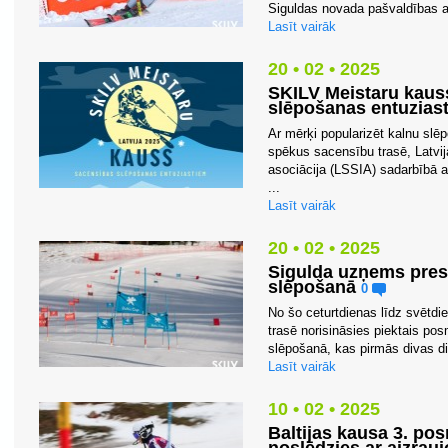
Siguldas novada pašvaldības at
Lasīt vairāk
20 • 02 • 2025
SKILV Meistaru kaus
slēpošanas entuzias
Ar mērķi popularizēt kalnu slē
spēkus sacensību trasē, Latvi
asociācija (LSSIA) sadarbībā a
...
Lasīt vairāk
20 • 02 • 2025
Sigulda uzņems prest
slēpošanā
0
No šo ceturtdienas līdz svētdie
trasē norisināsies piektais po
slēpošanā, kas pirmās divas di
Lasīt vairāk
10 • 02 • 2025
Baltijas kausa 3. po