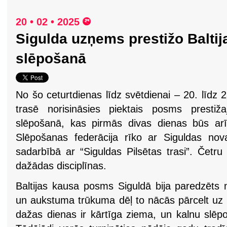
20 • 02 • 2025
Sigulda uzņems prestižo Balti
slēpošanā
No šo ceturtdienas līdz svētdienai – 20. līdz 2
trasē norisināsies piektais posms prestiž
slēpošanā, kas pirmās divas dienas būs arī
Slēpošanas federācija rīko ar Siguldas nov
sadarbībā ar “Siguldas Pilsētas trasi”. Četr
dažādas disciplīnas.
Baltijas kausa posms Siguldā bija paredzēt
un aukstuma trūkuma dēļ to nācās pārcelt uz 
dažas dienas ir kārtīga ziema, un kalnu slēp