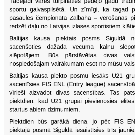
Tādējādi varēs turpināties pēdējo gadu tradī
sportu galvaspilsētā. Un zīmīgi, ka tagad
pasaules čempionāta Zālbahā – vērošanas pi
redzēt daļu no Latvijas izlases sportistiem klāt
Baltijas kausa piektais posms Siguldā n
sacenšoties dažāda vecuma kalnu slēpot
slēpotājiem. Būs pārstāvētas divas val
nospiedošajam vairākumam esot no mūsu vals
Baltijas kausa piekto posmu iesāks U21 grupa
sacentīsies FIS ENL (Entry league) sacensībā
vīrieši aizvadot divas sacensības. Tas pat
piektdien, kad U21 grupai pievienosies elites
startus abiem dzimumiem.
Piektdien būs garākā diena, jo pēc FIS EN
piektajā posmā Siguldā iesaistīsies trīs jau