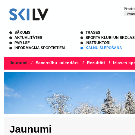
Pieteik
SĀKUMS
TRASES
AKTUALITĀTES
SPORTA KLUBI UN SKOLAS
PAR LSF
INSTRUKTORI
INFORMĀCIJA SPORTISTIEM
KALNU SLĒPOŠANA
Jaunumi
/
Sacensību kalendārs
/
Rezultāti
/
Izlases spo
Jaunumi