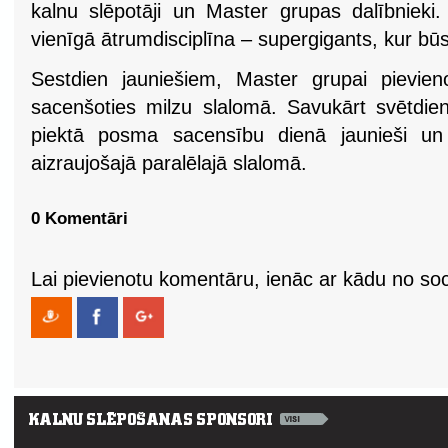
kalnu slēpotāji un Master grupas dalībnieki.
vienīgā ātrumdisciplīna – supergigants, kur bū
Sestdien jauniešiem, Master grupai pievien
sacenšoties milzu slalomā. Savukārt svētdien
piektā posma sacensību dienā jaunieši un
aizraujošajā paralēlajā slalomā.
0 Komentāri
Lai pievienotu komentāru, ienāc ar kādu no soci