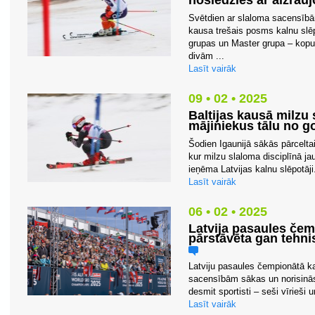
noslēdzies ar aizra
Svētdien ar slaloma sacensībām
kausa trešais posms kalnu slē
grupas un Master grupa – kopu
divām ...
Lasīt vairāk
09 • 02 • 2025
Baltijas kausā milzu 
mājiniekus tālu no 
Šodien Igaunijā sākās pārcelta
kur milzu slaloma disciplīnā j
ieņēma Latvijas kalnu slēpotāji
Lasīt vairāk
06 • 02 • 2025
Latvija pasaules če
pārstāvēta gan tehni
Latviju pasaules čempionātā k
sacensībām sākas un norisināsi
desmit sportisti – seši vīrieši 
Lasīt vairāk