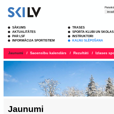
Pieteik
SĀKUMS
TRASES
AKTUALITĀTES
SPORTA KLUBI UN SKOLAS
PAR LSF
INSTRUKTORI
INFORMĀCIJA SPORTISTIEM
KALNU SLĒPOŠANA
Jaunumi
/
Sacensību kalendārs
/
Rezultāti
/
Izlases spo
Jaunumi