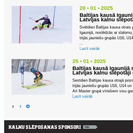
28 • 01 • 2025
Baltijas kausā Igaun
Latvijas kalnu slēpo
Svētdien Baltijas kausa otrais
Igaunijā, noslēdzās ar slalomu,
trijās jauniešu grupās U16, U1
...
Lasīt vairāk
25 • 01 • 2025
Baltijas kausā Igaunij
Latvijas kalnu slēpotāji
Sestdien Baltijas kausa otrajā pos
trijās jauniešu grupās U16, U14 un 
Arī Master grupā vīriešiem visu god
Lasīt vairāk
1
2