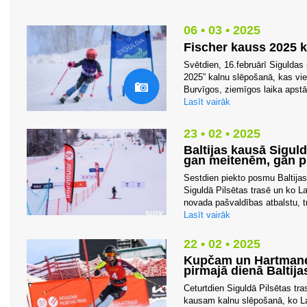
06 • 03 • 2025
Fischer kauss 2025 
Svētdien, 16.februārī Siguldas 
2025” kalnu slēpošanā, kas vien
Burvīgos, ziemīgos laika apstā
Lasīt vairāk
23 • 02 • 2025
Baltijas kausā Sigul
gan meitenēm, gan 
Sestdien piekto posmu Baltijas
Siguldā Pilsētas trasē un ko La
novada pašvaldības atbalstu, tr
Lasīt vairāk
22 • 02 • 2025
Kupčam un Hartmane
pirmajā dienā Baltij
Ceturtdien Siguldā Pilsētas tr
kausam kalnu slēpošanā, ko Lat