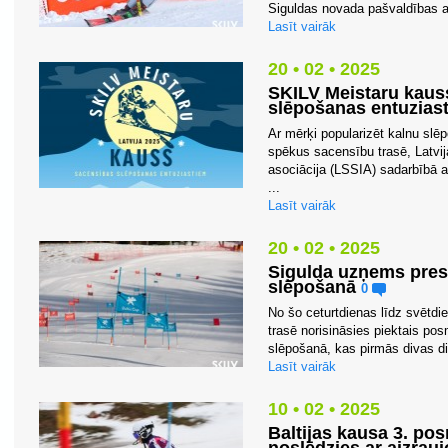
Siguldas novada pašvaldības at
Lasīt vairāk
20 • 02 • 2025
SKILV Meistaru kaus
slēpošanas entuzias
Ar mērķi popularizēt kalnu slē
spēkus sacensību trasē, Latvi
asociācija (LSSIA) sadarbībā a
...
Lasīt vairāk
20 • 02 • 2025
Sigulda uzņems prest
slēpošanā
0
No šo ceturtdienas līdz svētdie
trasē norisināsies piektais po
slēpošanā, kas pirmās divas di
Lasīt vairāk
10 • 02 • 2025
Baltijas kausa 3. po