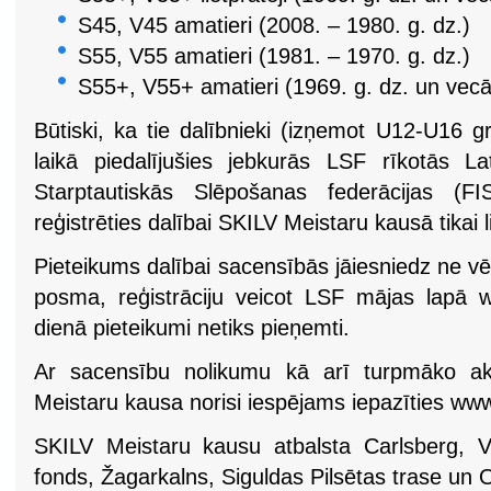
S45, V45 amatieri (2008. – 1980. g. dz.)
S55, V55 amatieri (1981. – 1970. g. dz.)
S55+, V55+ amatieri (1969. g. dz. un vecā
Būtiski, ka tie dalībnieki (izņemot U12-U16 g
laikā piedalījušies jebkurās LSF rīkotās L
Starptautiskās Slēpošanas federācijas (FI
reģistrēties dalībai SKILV Meistaru kausā tikai l
Pieteikums dalībai sacensībās jāiesniedz ne v
posma, reģistrāciju veicot LSF mājas lapā w
dienā pieteikumi netiks pieņemti.
Ar sacensību nolikumu kā arī turpmāko akt
Meistaru kausa norisi iespējams iepazīties www
SKILV Meistaru kausu atbalsta Carlsberg, V
fonds, Žagarkalns, Siguldas Pilsētas trase un 