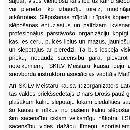
sajūta, visus vienojošā kaislība uz kalnu slē
vai pieredzi, ko izbaudīju toreiz, mudinā
atkārtoties. Slēpošanas mīļotāji ir īpaša kop
slēpošanas entuziastus un palīdzam ikviena
profesionāļus pārstāvošo organizāciju kopīg
kas, es ceru, pulcēs lielus un mazus, jaunieš
un slēpotājus ar pieredzi. Tā būs iespēja vi
prieku, nedaudz sacensību gara, pievarot 
noteikumiem,” SKILV Meistaru kausa ideju a
snovborda instruktoru asociācijas vadītājs Ma
Arī SKILV Meistaru kausa līdzorganizators Lat
tās valdes priekšsēdētājs Dinārs Drošs pauž g
plašākam kalnu slēpotāju lokam piedalīties sac
šo kausu ir nākusi no pašiem kalnu slēpošan
šim sacensību ciklam veiksmīgu nākotni. LSF
sacensību vides dažādu līmeņu sportistiem