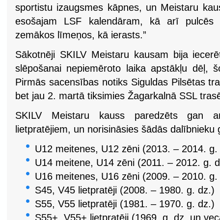
sportistu izaugsmes kāpnes, un Meistaru kaus
esošajam LSF kalendāram, kā arī pulcēs 
zemākos līmeņos, kā ierasts.”
Sākotnēji SKILV Meistaru kausam bija iecerēt
slēpošanai nepiemēroto laika apstākļu dēļ, šoz
Pirmās sacensības notiks Siguldas Pilsētas tra
bet jau 2. martā tiksimies Žagarkalnā SSL tras
SKILV Meistaru kauss paredzēts gan am
lietpratējiem, un norisināsies šādās dalībnieku
U12 meitenes, U12 zēni (2013. – 2014. g. 
U14 meitene, U14 zēni (2011. – 2012. g. d
U16 meitenes, U16 zēni (2009. – 2010. g. 
S45, V45 lietpratēji (2008. – 1980. g. dz.)
S55, V55 lietpratēji (1981. – 1970. g. dz.)
S55+, V55+ lietpratēji (1969. g. dz. un vec