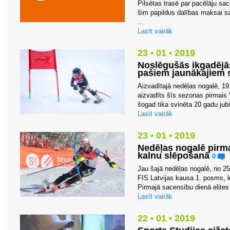
Pilsētas trasē par pacēlāju sa
šim papildus dalības maksai sa
...
Lasīt vairāk
23 • 01 • 2019
Noslēgušās ikgadēj
pašiem jaunākajiem 
Aizvadītajā nedēļas nogalē, 19
aizvadīts šīs sezonas pirmais
šogad tika svinēta 20 gadu jubi
Lasīt vairāk
23 • 01 • 2019
Nedēļas nogalē pirm
kalnu slēpošanā
0
Jau šajā nedēļas nogalē, no 25.
FIS Latvijas kausa 1. posms, k
Pirmajā sacensību dienā elites 
Lasīt vairāk
22 • 01 • 2019