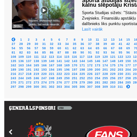
Sporta Studijas sižet
kalnu slēpotāju Kris
Sporta Studijas sižets: "Stāsts
Zvejnieks. Finansiālu apstākļu 
dalībnieks liks punktu sportista
Lasīt vairāk
1
2
3
4
5
6
7
8
9
10
11
12
13
14
15
1
27
28
29
30
31
32
33
34
35
36
37
38
39
40
41
42
4
54
55
56
57
58
59
60
61
62
63
64
65
66
67
68
69
7
81
82
83
84
85
86
87
88
89
90
91
92
93
94
95
96
9
108
109
110
111
112
113
114
115
116
117
118
119
120
121
122
123
12
135
136
137
138
139
140
141
142
143
144
145
146
147
148
149
150
15
162
163
164
165
166
167
168
169
170
171
172
173
174
175
176
177
17
189
190
191
192
193
194
195
196
197
198
199
200
201
202
203
204
20
216
217
218
219
220
221
222
223
224
225
226
227
228
229
230
231
23
243
244
245
246
247
248
249
250
251
252
253
254
255
256
257
258
25
270
271
272
273
274
275
276
277
278
279
280
281
282
283
284
285
28
297
298
299
300
301
302
303
304
305
306
307
308
309
310
311