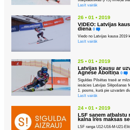
Lasīt vairāk
26 • 01 • 2019
VIDEO: Latvijas kau
diena
0
Viedo no Latvijas kausa 2019 
Lasīt vairāk
25 • 01 • 2019
Latvijas Kausu ar u
Agnese Āboltiņa
0
Siguldas Pilsētas trasē ar mil
iesācies Latvijas Slēpošanas f
1. posms, kurā pie uzvarām div
Lasīt vairāk
24 • 01 • 2019
LSF saņem atbalstu
kalna īres maksas se
LSF ranga U12-U16-M-U21-Elit