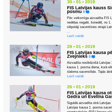
30 • 01 • 2019
FIS Latvijas kauss Si
posmu
0
Pēc veiksmīga aizvadīta FIS L
nedēļas nogalē, šonedēļ, no 1. 
slēpotāji sacentīsies otrajā La
...
Lasīt vairāk
28 • 01 • 2019
FIS Latvijas kausa p
Zvejnieks
0
Aizvadīta noslēdzošā Latvijas 
kausa 1. posma diena, kurā eli
slaloma sacensībās. Tajās ātrā
Lasīt vairāk
26 • 01 • 2019
FIS Latvijas kausa o
Gedra un Evelīna G
Siguldā aizvadīta otrā Latvijas
Latvijas kausa 1. posma sacensī
starptautiskās (FIS) līmeņa sl