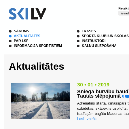
Pieteik
SĀKUMS
TRASES
AKTUALITĀTES
SPORTA KLUBI UN SKOLAS
PAR LSF
INSTRUKTORI
INFORMĀCIJA SPORTISTIEM
KALNU SLĒPOŠANA
Aktualitātes
30 • 01 • 2019
Sniega burvību baud
Tautas slēpojumā
0
Adrenalīns startā, cīņasspars 
uzlādētas, skābeklis uzpildīts,
tradīcijām bagāto Madonas tau
Lasīt vairāk