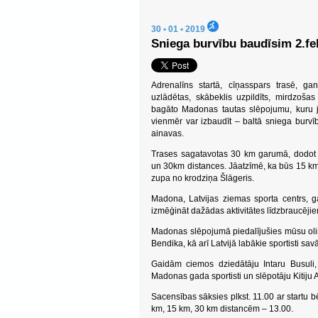
30 • 01 • 2019
Sniega burvību baudīsim 2.f
Adrenalīns startā, cīņasspars trasē, gan
uzlādētas, skābeklis uzpildīts, mirdzošas
bagāto Madonas tautas slēpojumu, kuru
vienmēr var izbaudīt – baltā sniega burvī
ainavas.
Trases sagatavotas 30 km garumā, dodot 
un 30km distances. Jāatzīmē, ka būs 15 km 
zupa no krodziņa Šlāgeris.
Madona, Latvijas ziemas sporta centrs, ga
izmēģināt dažādas aktivitātes līdzbraucējie
Madonas slēpojumā piedalījušies mūsu olimp
Bendika, kā arī Latvijā labākie sportisti sav
Gaidām ciemos dziedātāju Intaru Busuli, 
Madonas gada sportisti un slēpotāju Kitiju
Sacensības sāksies plkst. 11.00 ar startu b
km, 15 km, 30 km distancēm – 13.00.