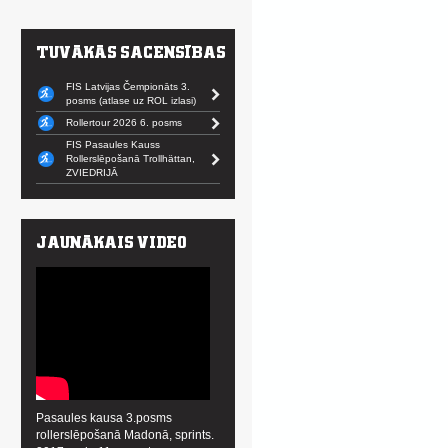
FIS Latvijas Čempionāts 3.
posms (atlase uz ROL izlasi)
Rollertour 2026 6. posms
FIS Pasaules Kauss
Rollerslēpošanā Trollhättan,
ZVIEDRIJĀ
Pasaules kausa 3.posms
rollerslēpošanā Madonā, sprints.