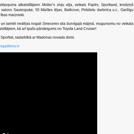
ēpojuma atbalstītājiem: Moller’s zivju eļļa, veikals Papīrs, Sportland, krodziņš
salons Saulespuķe, 55 Mārītes tējas, Balticovo, Pirtslietu darbnīca u.c.. Garšīgu
ības maiznieki.
zē un laimēt nedēļas nogali Smeceres sila burvīgajā mājiņā, mugursomu no veikala
tītājiem, kā arī īpašs pārsteigums no Toyota Land Cruiser!
 Sportlat, sadarbībā ar Madonas novada domi.
egadiena.lv