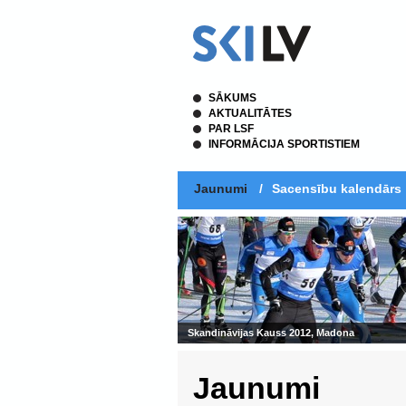
SĀKUMS
AKTUALITĀTES
PAR LSF
INFORMĀCIJA SPORTISTIEM
Jaunumi
/
Sacensību kalendārs
Skandināvijas Kauss 2012, Madona
Jaunumi