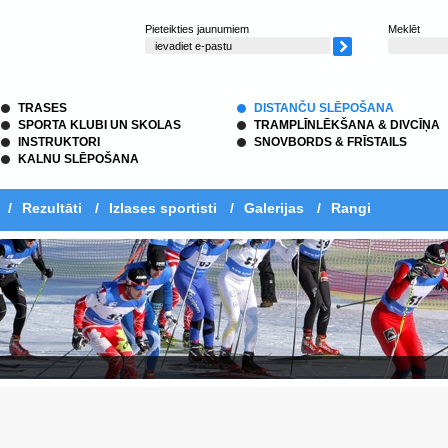
Pieteikties jaunumiem
Meklēt
TRASES
DISTANČU SLĒPOŠANA
SPORTA KLUBI UN SKOLAS
TRAMPLĪNLĒKŠANA & DIVCĪŅA
INSTRUKTORI
SNOVBORDS & FRĪSTAILS
KALNU SLĒPOŠANA
/
Rezultāti
/
Izlases sportisti
/
Galerijas
/
Rangi