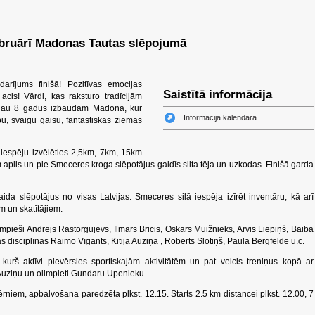
ebruārī Madonas Tautas slēpojumā
darījums finišā! Pozitīvas emocijas
Saistītā informācija
 acis! Vārdi, kas raksturo tradīcijām
 jau 8 gadus izbaudām Madonā, kur
Informācija kalendārā
bu, svaigu gaisu, fantastiskas ziemas
iespēju izvēlēties 2,5km, 7km, 15km
aplis un pie Smeceres kroga slēpotājus gaidīs silta tēja un uzkodas. Finišā garda
ida slēpotājus no visas Latvijas. Smeceres silā iespēja izīrēt inventāru, kā arī
m un skatītājiem.
ieši Andrejs Rastorgujevs, Ilmārs Bricis, Oskars Muižnieks, Arvis Liepiņš, Baiba
ās disciplīnās Raimo Vīgants, Kitija Auziņa , Roberts Slotiņš, Paula Bergfelde u.c.
kurš aktīvi pievērsies sportiskajām aktivitātēm un pat veicis treniņus kopā ar
 Auziņu un olimpieti Gundaru Upenieku.
ērniem, apbalvošana paredzēta plkst. 12.15. Starts 2.5 km distancei plkst. 12.00, 7