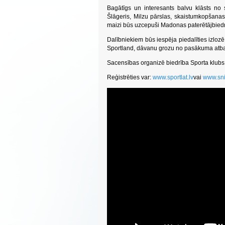
Bagātīgs un interesants balvu klāsts no sl
Šlāgeris, Milzu pārslas, skaistumkopšanas 
maizi būs uzcepuši Madonas paterētājbiedr
Dalībniekiem būs iespēja piedalīties izlo
Sportland, dāvanu grozu no pasākuma atbals
Sacensības organizē biedrība Sporta klubs
Reģistrēties var:
www.sportlat.lv
vai
www.sni