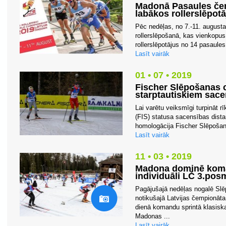
Madonā Pasaules čem
labākos rollerslēpot
Pēc nedēļas, no 7.-11. august
rollerslēpošanā, kas vienkopus
rollerslēpotājus no 14 pasaules 
Lasīt vairāk
01 • 07 • 2019
Fischer Slēpošanas ce
starptautiskiem sace
Lai varētu veiksmīgi turpināt r
(FIS) statusa sacensības dista
homologācija Fischer Slēpošana
Lasīt vairāk
11 • 03 • 2019
Madona dominē koma
individuāli LČ 3.pos
Pagājušajā nedēļas nogalē Slē
notikušajā Latvijas čempionāt
dienā komandu sprintā klasiska
Madonas ...
Lasīt vairāk