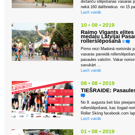
distanču slēpošanas vasaras pa
nekā 160 dalībniekus no 15 pa
Lasīt vairāk
10 • 08 • 2019
Raimo Vīgants elites
medaļu Latvijai Pas
rollerslēpošanā
0
Pirmo reizi Madonā norisinās 
vasaras paveidā rollerslēpošan
pasaules valstīm. Vakar norisi
savukārt ...
Lasīt vairāk
08 • 08 • 2019
TIEŠRAIDE: Pasaules
No 9. augusta šeit būs pieeja
rollerslēpošanā, kas šogad nor
Roller Skiing facebook.com lapā
Lasīt vairāk
01 • 08 • 2019