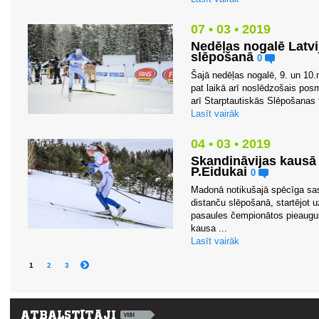
07 • 03 • 2019
Nedēļas nogalē Latv
slēpošanā
0
Šajā nedēļas nogalē, 9. un 10.
pat laikā arī noslēdzošais pos
arī Starptautiskās Slēpošanas 
Lasīt vairāk
04 • 03 • 2019
Skandināvijas kaus
P.Eidukai
0
Madonā notikušajā spēcīga sa
distanču slēpošanā, startējot 
pasaules čempionātos pieauguš
kausa ...
Lasīt vairāk
1
2
3