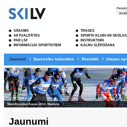
Pieteik
SĀKUMS
TRASES
AKTUALITĀTES
SPORTA KLUBI UN SKOLAS
PAR LSF
INSTRUKTORI
INFORMĀCIJA SPORTISTIEM
KALNU SLĒPOŠANA
Jaunumi
/
Sacensību kalendārs
/
Rezultāti
/
Izlases spo
Skandināvijas Kauss 2012, Madona
Jaunumi