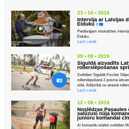
23 • 10 • 2019
Intervija ar Latvijas 
Eiduku
0
Piedāvājam noskatīties interviju
Eiduku.
Lasīt vairāk
09 • 09 • 2019
Siguldā aizvadīts La
rollerslēpošanas spr
Svētdien Siguldā Fischer Slēp
rollerslēpošanā 2.posma ietvar
stilā. Atšķirībā no ierastā rolle
Lasīt vairāk
12 • 08 • 2019
Noslēdzas Pasaules 
salūzusi nūja komand
junioru komandai cīn
Ar komandu stafeti svētdien 