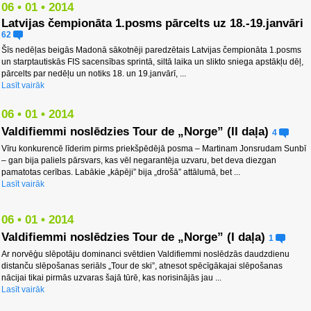
06 • 01 • 2014
Latvijas čempionāta 1.posms pārcelts uz 18.-19.janvāri
62
Šīs nedēļas beigās Madonā sākotnēji paredzētais Latvijas čempionāta 1.posms
un starptautiskās FIS sacensības sprintā, siltā laika un slikto sniega apstākļu dēļ,
pārcelts par nedēļu un notiks 18. un 19.janvārī, ...
Lasīt vairāk
06 • 01 • 2014
Valdifiemmi noslēdzies Tour de „Norge” (II daļa)
4
Vīru konkurencē līderim pirms priekšpēdējā posma – Martinam Jonsrudam Sunbī
– gan bija paliels pārsvars, kas vēl negarantēja uzvaru, bet deva diezgan
pamatotas cerības. Labākie „kāpēji” bija „drošā” attālumā, bet ...
Lasīt vairāk
06 • 01 • 2014
Valdifiemmi noslēdzies Tour de „Norge” (I daļa)
1
Ar norvēģu slēpotāju dominanci svētdien Valdifiemmi noslēdzās daudzdienu
distanču slēpošanas seriāls „Tour de ski”, atnesot spēcīgākajai slēpošanas
nācijai tikai pirmās uzvaras šajā tūrē, kas norisinājās jau ...
Lasīt vairāk