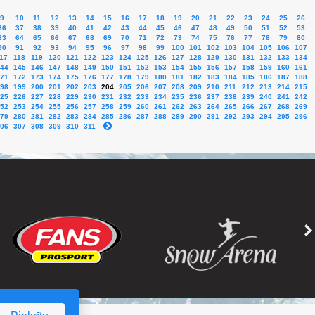
9
10
11
12
13
14
15
16
17
18
19
20
21
22
23
24
25
26
36
37
38
39
40
41
42
43
44
45
46
47
48
49
50
51
52
53
63
64
65
66
67
68
69
70
71
72
73
74
75
76
77
78
79
80
90
91
92
93
94
95
96
97
98
99
100
101
102
103
104
105
106
107
17
118
119
120
121
122
123
124
125
126
127
128
129
130
131
132
133
134
44
145
146
147
148
149
150
151
152
153
154
155
156
157
158
159
160
161
71
172
173
174
175
176
177
178
179
180
181
182
183
184
185
186
187
188
98
199
200
201
202
203
204
205
206
207
208
209
210
211
212
213
214
215
25
226
227
228
229
230
231
232
233
234
235
236
237
238
239
240
241
242
52
253
254
255
256
257
258
259
260
261
262
263
264
265
266
267
268
269
79
280
281
282
283
284
285
286
287
288
289
290
291
292
293
294
295
296
06
307
308
309
310
311