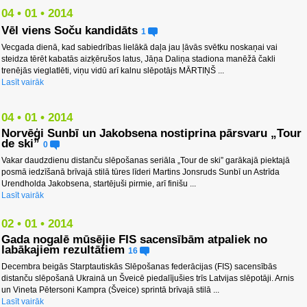
04 • 01 • 2014
Vēl viens Soču kandidāts
1
Vecgada dienā, kad sabiedrības lielākā daļa jau ļāvās svētku noskaņai vai
steidza tērēt kabatās aizķērušos latus, Jāņa Daliņa stadiona manēžā čakli
trenējās vieglatlēti, viņu vidū arī kalnu slēpotājs MĀRTIŅŠ ...
Lasīt vairāk
04 • 01 • 2014
Norvēģi Sunbī un Jakobsena nostiprina pārsvaru „Tour
de ski”
0
Vakar daudzdienu distanču slēpošanas seriāla „Tour de ski” garākajā piektajā
posmā iedzīšanā brīvajā stilā tūres līderi Martins Jonsruds Sunbī un Astrīda
Urendholda Jakobsena, startējuši pirmie, arī finišu ...
Lasīt vairāk
02 • 01 • 2014
Gada nogalē mūsējie FIS sacensībām atpaliek no
labākajiem rezultātiem
16
Decembra beigās Starptautiskās Slēpošanas federācijas (FIS) sacensībās
distanču slēpošanā Ukrainā un Šveicē piedalījušies trīs Latvijas slēpotāji. Arnis
un Vineta Pētersoni Kampra (Šveice) sprintā brīvajā stilā ...
Lasīt vairāk