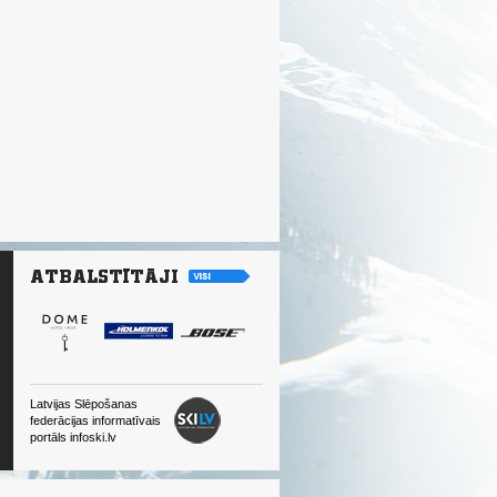
Latvijas Slēpošanas
federācijas informatīvais
portāls infoski.lv