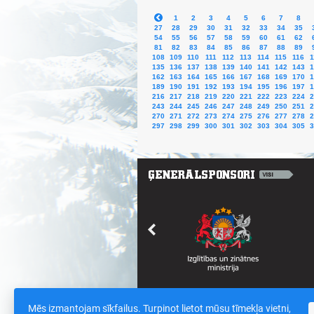
1
2
3
4
5
6
7
8
27
28
29
30
31
32
33
34
35
54
55
56
57
58
59
60
61
62
81
82
83
84
85
86
87
88
89
108
109
110
111
112
113
114
115
116
1
135
136
137
138
139
140
141
142
143
1
162
163
164
165
166
167
168
169
170
1
189
190
191
192
193
194
195
196
197
1
216
217
218
219
220
221
222
223
224
2
243
244
245
246
247
248
249
250
251
2
270
271
272
273
274
275
276
277
278
2
297
298
299
300
301
302
303
304
305
3
Mēs izmantojam sīkfailus. Turpinot lietot mūsu tīmekļa vietni,