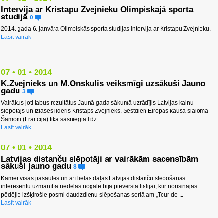
Intervija ar Kristapu Zvejnieku Olimpiskajā sporta
studijā
0
2014. gada 6. janvāra Olimpiskās sporta studijas intervija ar Kristapu Zvejnieku.
Lasīt vairāk
07 • 01 • 2014
K.Zvejnieks un M.Onskulis veiksmīgi uzsākuši Jauno
gadu
3
Vairākus ļoti labus rezultātus Jaunā gada sākumā uzrādījis Latvijas kalnu
slēpotājs un izlases līderis Kristaps Zvejnieks. Sestdien Eiropas kausā slalomā
Šamonī (Francija) tika sasniegta līdz ...
Lasīt vairāk
07 • 01 • 2014
Latvijas distanču slēpotāji ar vairākām sacensībām
sākuši jauno gadu
8
Kamēr visas pasaules un arī lielas daļas Latvijas distanču slēpošanas
interesentu uzmanība nedēļas nogalē bija pievērsta Itālijai, kur norisinājās
pēdējie izšķirošie posmi daudzdienu slēpošanas seriālam „Tour de ...
Lasīt vairāk