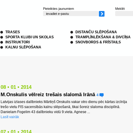
Pieteikties jaunumiem
Meklēt
TRASES
DISTANČU SLĒPOŠANA
SPORTA KLUBI UN SKOLAS
TRAMPLĪNLĒKŠANA & DIVCĪŅA
INSTRUKTORI
SNOVBORDS & FRĪSTAILS
KALNU SLĒPOŠANA
08 • 01 • 2014
M.Onskulis vēlreiz trešais slalomā Irānā
4
Latvijas izlases dalībnieks Mārtiņš Onskulis vakar otro dienu pēc kārtas izcīnīja
trešo vietu FIS sacensībās kalnu slēpošanā, tikai šoreiz slaloma disciplīnā.
Danielam Fogelim 43 dalībnieku vidū 9.vieta. Agnese ...
Lasīt vairāk
07 • 01 • 2014