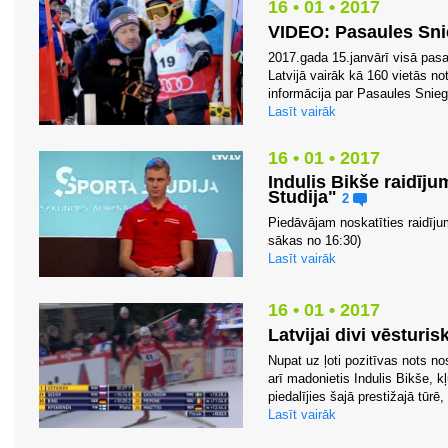
16 • 01 • 2017
VIDEO: Pasaules Snie
2017.gada 15.janvārī visā pasa
Latvijā vairāk kā 160 vietās n
informācija par Pasaules Snieg
Lasīt vairāk
16 • 01 • 2017
Indulis Bikše raidīj
Studija"
2
Piedāvājam noskatīties raidīju
sākas no 16:30)
Lasīt vairāk
16 • 01 • 2017
Latvijai divi vēsturi
Nupat uz ļoti pozitīvas nots nos
arī madonietis Indulis Bikše, kļ
piedalījies šajā prestižajā tūrē
Lasīt vairāk