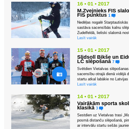
16 • 01 • 2017
M.Zvejnieks FIS sla
FIS punktus
1
Nedēļas nogalē Starptautiskās
sastāva sacensībās kalnu slēp
Zudelfeldā, lieliski slalomā nost
Lasīt vairāk
15 • 01 • 2017
Slidsolī Bikše un Ei
LČ slēpošanā
7
Svētdien Vietalvas slēpošanas 
sacensību otrajā dienā vidējā di
startu atkal labākie no Latvijas 
Lasīt vairāk
14 • 01 • 2017
Vairākām sporta sko
klasikā
3
Sestdien uz Vietalvas trasi „Ma
posmā distanču slēpošanā, pirm
ar intervālu startu sešās jaunie