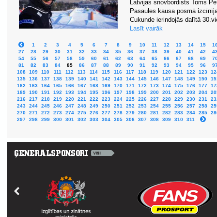
Latvijas snovbordists Toms Pet
Pasaules kausa posmā izcīnīja 1
Cukunde ierindojās dalītā 30.vi
Lasīt vairāk
1
2
3
4
5
6
7
8
9
10
11
12
13
14
15
1
27
28
29
30
31
32
33
34
35
36
37
38
39
40
41
42
4
54
55
56
57
58
59
60
61
62
63
64
65
66
67
68
69
7
81
82
83
84
85
86
87
88
89
90
91
92
93
94
95
96
9
108
109
110
111
112
113
114
115
116
117
118
119
120
121
122
123
12
135
136
137
138
139
140
141
142
143
144
145
146
147
148
149
150
15
162
163
164
165
166
167
168
169
170
171
172
173
174
175
176
177
17
189
190
191
192
193
194
195
196
197
198
199
200
201
202
203
204
20
216
217
218
219
220
221
222
223
224
225
226
227
228
229
230
231
23
243
244
245
246
247
248
249
250
251
252
253
254
255
256
257
258
25
270
271
272
273
274
275
276
277
278
279
280
281
282
283
284
285
28
297
298
299
300
301
302
303
304
305
306
307
308
309
310
311