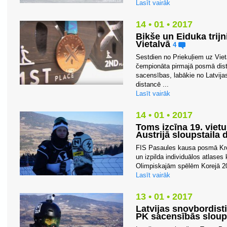
Lasīt vairāk
14 • 01 • 2017
Bikše un Eiduka trij
Vietalvā
4
Sestdien no Priekuļiem uz Vieta
čempionāta pirmajā posmā dist
sacensības, labākie no Latvija
distancē ...
Lasīt vairāk
14 • 01 • 2017
Toms izcīna 19. vie
Austrijā sloupstaila 
FIS Pasaules kausa posmā Kre
un izpilda individuālos atlases 
Olimpiskajām spēlēm Korejā 201
Lasīt vairāk
13 • 01 • 2017
Latvijas snovbordisti
PK sacensībās sloup