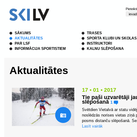
Pieteik
SĀKUMS
TRASES
AKTUALITĀTES
SPORTA KLUBI UN SKOLAS
PAR LSF
INSTRUKTORI
INFORMĀCIJA SPORTISTIEM
KALNU SLĒPOŠANA
Aktualitātes
17 • 01 • 2017
Tie paši uzvarētāji j
slēpošanā
1
Svētdien Vietalvā ar statu vidēj
noslēdzās norises vietas ziņā 
posms distanču slēpošanā. Sešā
Lasīt vairāk