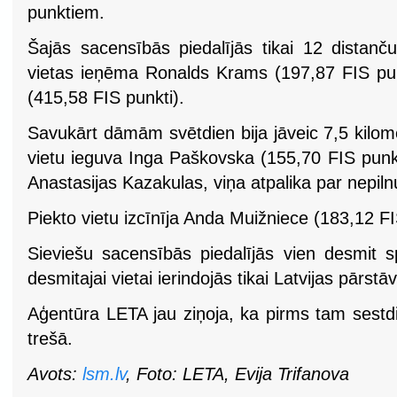
punktiem.
Šajās sacensībās piedalījās tikai 12 distanču
vietas ieņēma Ronalds Krams (197,87 FIS punk
(415,58 FIS punkti).
Savukārt dāmām svētdien bija jāveic 7,5 kilom
vietu ieguva Inga Paškovska (155,70 FIS punkt
Anastasijas Kazakulas, viņa atpalika par nepiln
Piekto vietu izcīnīja Anda Muižniece (183,12 FI
Sieviešu sacensībās piedalījās vien desmit sp
desmitajai vietai ierindojās tikai Latvijas pārstā
Aģentūra LETA jau ziņoja, ka pirms tam sestdi
trešā.
Avots:
lsm.lv
, Foto: LETA, Evija Trifanova