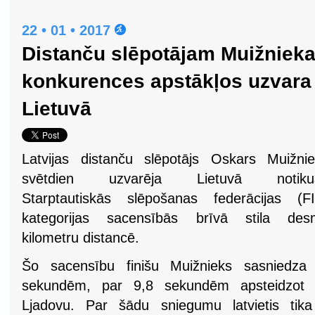
22 • 01 • 2017
Distanču slēpotājam Muižnieka
konkurences apstākļos uzvara
Lietuvā
Latvijas distanču slēpotājs Oskars Muižni
svētdien uzvarēja Lietuvā notiku
Starptautiskās slēpošanas federācijas (FI
kategorijas sacensībās brīvā stila desm
kilometru distancē.
Šo sacensību finišu Muižnieks sasnied
sekundēm, par 9,8 sekundēm apsteidzot Bal
Ljadovu. Par šādu sniegumu latvietis tika