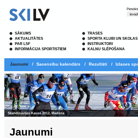
Pieteik
SĀKUMS
TRASES
AKTUALITĀTES
SPORTA KLUBI UN SKOLAS
PAR LSF
INSTRUKTORI
INFORMĀCIJA SPORTISTIEM
KALNU SLĒPOŠANA
Jaunumi
/
Sacensību kalendārs
/
Rezultāti
/
Izlases spo
Skandināvijas Kauss 2012, Madona
Jaunumi