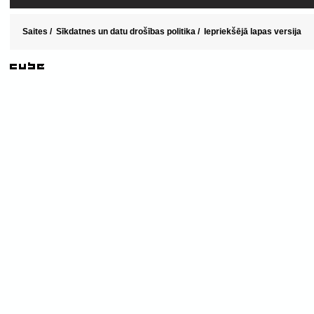
Saites
/
Sīkdatnes un datu drošības politika
/
Iepriekšējā lapas versija