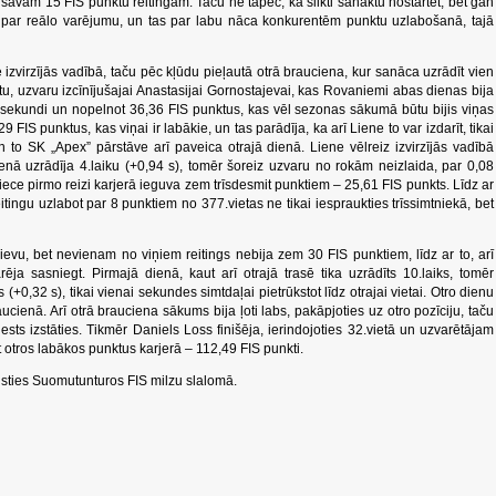
savam 15 FIS punktu reitingam. Taču ne tāpēc, ka slikti sanāktu nostartēt, bet gan
āks par reālo varējumu, un tas par labu nāca konkurentēm punktu uzlabošanā, tajā
zvirzījās vadībā, taču pēc kļūdu pieļautā otrā brauciena, kur sanāca uzrādīt vien
ietu, uzvaru izcīnījušajai Anastasijai Gornostajevai, kas Rovaniemi abas dienas bija
 sekundi un nopelnot 36,36 FIS punktus, kas vēl sezonas sākumā būtu bijis viņas
 FIS punktus, kas viņai ir labākie, un tas parādīja, ka arī Liene to var izdarīt, tikai
 to SK „Apex” pārstāve arī paveica otrajā dienā. Liene vēlreiz izvirzījās vadībā
ienā uzrādīja 4.laiku (+0,94 s), tomēr šoreiz uzvaru no rokām neizlaida, par 0,08
ce pirmo reizi karjerā ieguva zem trīsdesmit punktiem – 25,61 FIS punkts. Līdz ar
itingu uzlabot par 8 punktiem no 377.vietas ne tikai iespraukties trīssimtniekā, bet
ievu, bet nevienam no viņiem reitings nebija zem 30 FIS punktiem, līdz ar to, arī
ēja sasniegt. Pirmajā dienā, kaut arī otrajā trasē tika uzrādīts 10.laiks, tomēr
+0,32 s), tikai vienai sekundes simtdaļai pietrūkstot līdz otrajai vietai. Otro dienu
ucienā. Arī otrā brauciena sākums bija ļoti labs, pakāpjoties uz otro pozīciju, taču
ests izstāties. Tikmēr Daniels Loss finišēja, ierindojoties 32.vietā un uzvarētājam
 otros labākos punktus karjerā – 112,49 FIS punkti.
nsties Suomutunturos FIS milzu slalomā.