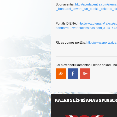
Sportacentrs:
http://sportacentrs.com/zie
l_bondarei_uzvara_un_punktu_rekords_sl
Portāls DIENA:
http://www.diena.lv/raksts/s
bondarre-uzvar-sacensibas-somija-14164
Rīgas domes portāls:
http://www.sports.riga
Lai pievienotu komentāru, ienāc ar kādu no 