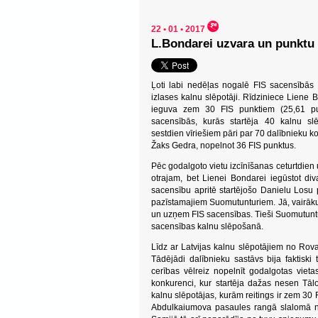
22 • 01 • 2017
L.Bondarei uzvara un punktu
Ļoti labi nedēļas nogalē FIS sacensībās 
izlases kalnu slēpotāji. Rīdziniece Liene B
ieguva zem 30 FIS punktiem (25,61 pun
sacensībās, kurās startēja 40 kalnu sl
sestdien vīriešiem pāri par 70 dalībnieku k
Žaks Gedra, nopelnot 36 FIS punktus.
Pēc godalgoto vietu izcīnīšanas ceturtdie
otrajam, bet Lienei Bondarei iegūstot div
sacensību apritē startējošo Danielu Losu p
pazīstamajiem Suomutunturiem. Jā, vairākus
un uzņem FIS sacensības. Tieši Suomutuntur
sacensības kalnu slēpošanā.
Līdz ar Latvijas kalnu slēpotājiem no Rova
Tādējādi dalībnieku sastāvs bija faktisk
cerības vēlreiz nopelnīt godalgotas vieta
konkurenci, kur startēja dažas nesen Tāl
kalnu slēpotājas, kurām reitings ir zem 3
Abdulkaiumova pasaules rangā slalomā nu