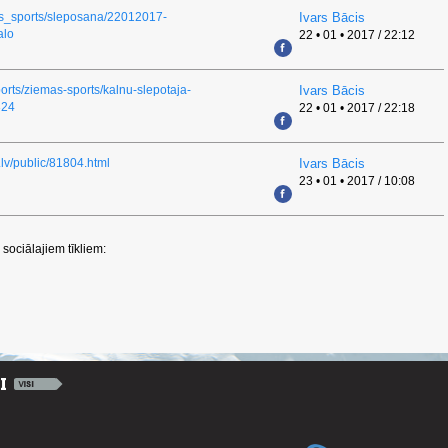
mas_sports/sleposana/22012017-
Ivars Bācis
alo
22 • 01 • 2017 / 22:12
ports/ziemas-sports/kalnu-slepotaja-
Ivars Bācis
324
22 • 01 • 2017 / 22:18
.lv/public/81804.html
Ivars Bācis
23 • 01 • 2017 / 10:08
sociālajiem tīkliem: