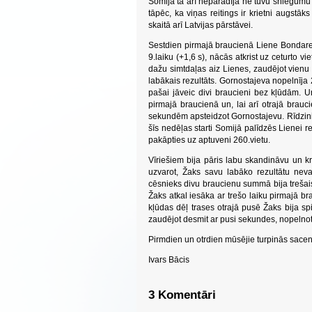
Somijā tā arī neparādīja ne tuvu sniegumu 
tāpēc, ka viņas reitings ir krietni augst
skaitā arī Latvijas pārstāvei.
Sestdien pirmajā braucienā Liene Bondare i
9.laiku (+1,6 s), nācās atkrist uz ceturto v
dažu simtdaļas aiz Lienes, zaudējot vienu
labākais rezultāts. Gornostajeva nopelnīja 29
pašai jāveic divi braucieni bez kļūdām. Un
pirmajā braucienā un, lai arī otrajā brauc
sekundēm apsteidzot Gornostajevu. Rīdzinie
šīs nedēļas starti Somijā palīdzēs Lienei re
pakāpties uz aptuveni 260.vietu.
Vīriešiem bija pāris labu skandināvu un kr
uzvarot, Žaks savu labāko rezultātu nevar
cēsnieks divu braucienu summā bija trešais (
Žaks atkal iesāka ar trešo laiku pirmajā bra
kļūdas dēļ trases otrajā pusē Žaks bija spi
zaudējot desmit ar pusi sekundes, nopelnot
Pirmdien un otrdien mūsējie turpinās sace
Ivars Bācis
3 Komentāri