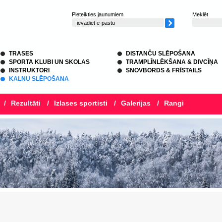
Pieteikties jaunumiem
Meklēt
TRASES
DISTANČU SLĒPOŠANA
SPORTA KLUBI UN SKOLAS
TRAMPLĪNLĒKŠANA & DIVCĪŅA
INSTRUKTORI
SNOVBORDS & FRĪSTAILS
KALNU SLĒPOŠANA
/
Rezultāti
/
Izlases sportisti
/
Galerijas
/
Rangi