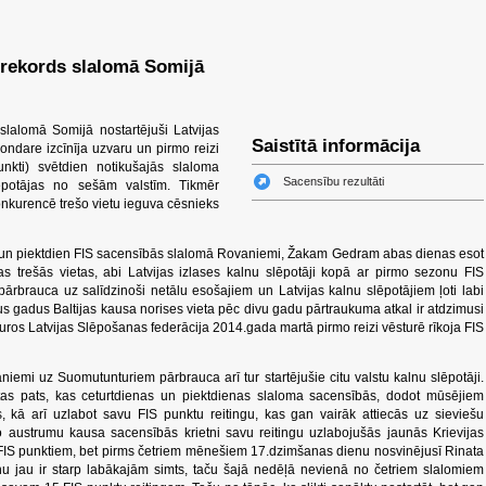
 rekords slalomā Somijā
slalomā Somijā nostartējuši Latvijas
Saistītā informācija
ondare izcīnīja uzvaru un pirmo reizi
kti) svētdien notikušajās slaloma
Sacensību rezultāti
ēpotājas no sešām valstīm. Tikmēr
onkurencē trešo vietu ieguva cēsnieks
n un piektdien FIS sacensībās slalomā Rovaniemi, Žakam Gedram abas dienas esot
as trešās vietas, abi Latvijas izlases kalnu slēpotāji kopā ar pirmo sezonu FIS
ārbrauca uz salīdzinoši netālu esošajiem un Latvijas kalnu slēpotājiem ļoti labi
 gadus Baltijas kausa norises vieta pēc divu gadu pārtraukuma atkal ir atdzimusi
os Latvijas Slēpošanas federācija 2014.gada martā pirmo reizi vēsturē rīkoja FIS
niemi uz Suomutunturiem pārbrauca arī tur startējušie citu valstu kalnu slēpotāji.
i tas pats, kas ceturtdienas un piektdienas slaloma sacensībās, dodot mūsējiem
s, kā arī uzlabot savu FIS punktu reitingu, kas gan vairāk attiecās uz sieviešu
o austrumu kausa sacensībās krietni savu reitingu uzlabojušās jaunās Krievijas
0 FIS punktiem, bet pirms četriem mēnešiem 17.dzimšanas dienu nosvinējusī Rinata
 jau ir starp labākajām simts, taču šajā nedēļā nevienā no četriem slalomiem