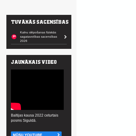
Kalnu slēpošanas fiziskās
sagatavotības sacensības
2026
Baltijas kausa 2022 ceturtais
posms Siguldā.