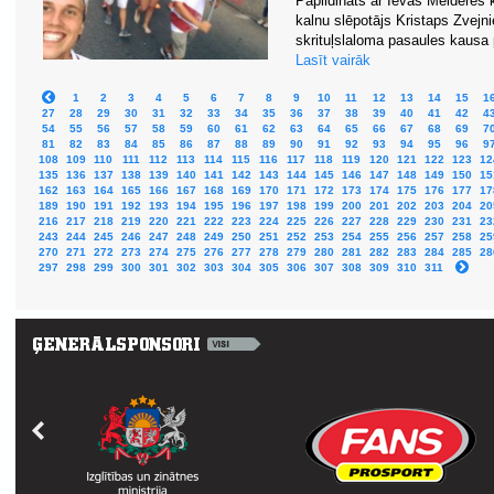
Papildināts ar Ievas Melderes 
kalnu slēpotājs Kristaps Zvejn
skrituļslaloma pasaules kausa 
Lasīt vairāk
1
2
3
4
5
6
7
8
9
10
11
12
13
14
15
1
27
28
29
30
31
32
33
34
35
36
37
38
39
40
41
42
4
54
55
56
57
58
59
60
61
62
63
64
65
66
67
68
69
7
81
82
83
84
85
86
87
88
89
90
91
92
93
94
95
96
9
108
109
110
111
112
113
114
115
116
117
118
119
120
121
122
123
12
135
136
137
138
139
140
141
142
143
144
145
146
147
148
149
150
15
162
163
164
165
166
167
168
169
170
171
172
173
174
175
176
177
17
189
190
191
192
193
194
195
196
197
198
199
200
201
202
203
204
20
216
217
218
219
220
221
222
223
224
225
226
227
228
229
230
231
23
243
244
245
246
247
248
249
250
251
252
253
254
255
256
257
258
25
270
271
272
273
274
275
276
277
278
279
280
281
282
283
284
285
28
297
298
299
300
301
302
303
304
305
306
307
308
309
310
311