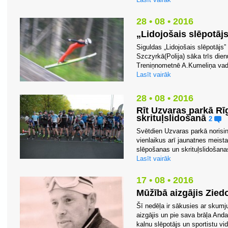
28 • 08 • 2016
„Lidojošais slēpotājs
Siguldas „Lidojošais slēpotājs” 
Szczyrkā(Polija) sāka trīs die
Treniņnometnē A.Kumeliņa vadīb
Lasīt vairāk
28 • 08 • 2016
Rīt Uzvaras parkā Rī
skrituļslidošanā
2
Svētdien Uzvaras parkā norisi
vienlaikus arī jaunatnes meista
slēpošanas un skrituļslidošana
Lasīt vairāk
17 • 08 • 2016
Mūžībā aizgājis Zied
Šī nedēļa ir sākusies ar skum
aizgājis un pie sava brāļa An
kalnu slēpotājs un sportistu vi