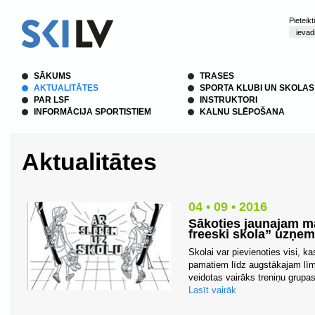
Pieteik
SĀKUMS
TRASES
AKTUALITĀTES
SPORTA KLUBI UN SKOLAS
PAR LSF
INSTRUKTORI
INFORMĀCIJA SPORTISTIEM
KALNU SLĒPOŠANA
Aktualitātes
04 • 09 • 2016
Sākoties jaunajam 
freeski skola” uzņe
Skolai var pievienoties visi, k
pamatiem līdz augstākajam līm
veidotas vairāks treniņu grupas
Lasīt vairāk