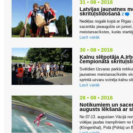
31 • 08 • 2016
Latvijas jaunatnes me
skrituļslidošanā
2
Nedēļas nogalē kopā ar Rīgas a
sacentās pieaugušie un juniori,
meistarsacīkstes, kurās startēja
Lasīt vairāk
30 • 08 • 2016
Kalnu slēpotāja A.Irb
čempionātā skrituļsl
Svētdien Uzvaras parkā notiku
jaunatnes meistarsacīkstēs skr
sprintā uzvaru svinēja kalnu sl
Lasīt vairāk
28 • 08 • 2016
Notikumiem un sacen
augusts lēkšanā ar s
No 07-13. augustam Vācijā nori
vidējas jaudas tramplīniem no 
(Klingenthal), Polā (Pöhla) un B
Lasīt vairāk