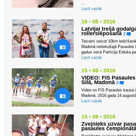
...
Lasīt vairāk
16 • 08 • 2016
Latvijai trešā godal
rollerslēpošanā
2
Teicami veicot 10km iedzīšanā b
Madonā notiekošajā Pasaules k
gadus vecā Patrīcija Eiduka pa
Lasīt vairāk
15 • 08 • 2016
VIDEO: FIS Pasaules
Silā, Madonā
0
Video no FIS Pasaules kausa 
Madonā, 2016.gada 14.augustā
Lasīt vairāk
15 • 08 • 2016
Zvejnieks uzvar pasa
pasaules čempionātā 