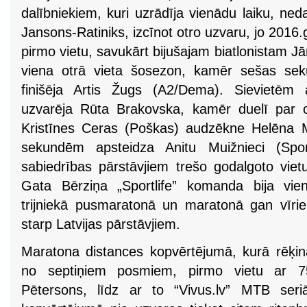
dalībniekiem, kuri uzrādīja vienādu laiku, neda
Jansons-Ratiniks, izcīnot otro uzvaru, jo 2016.
pirmo vietu, savukārt bijušajam biatlonistam Jā
viena otrā vieta šosezon, kamēr sešas seku
finišēja Artis Žugs (A2/Dema). Sievietēm
uzvarēja Rūta Brakovska, kamēr duelī par o
Kristīnes Ceras (Poškas) audzēkne Helēna 
sekundēm apsteidza Anitu Muižnieci (Sport
sabiedrības pārstāvjiem trešo godalgoto vietu
Gata Bērziņa „Sportlife” komanda bija vien
trijniekā pusmaratonā un maratonā gan vīri
starp Latvijas pārstāvjiem.
Maratona distances kopvērtējumā, kurā rēķinā
no septiņiem posmiem, pirmo vietu ar 7
Pētersons, līdz ar to “Vivus.lv” MTB seri