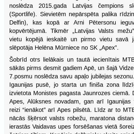
noslēdza 2015.gada Latvijas čempions s
(Sportlife). Sievietēm nepārspēta palika rīdz
Delfin), kas kopā ar Arni Pētersonu iegu
kopvērtējumā. Tikmēr „Latvijas Valsts mežu
vietu kopējā ieskaitē un pirmo vietu savā j
slēpotāja Helēna Mūrniece no SK „Apex”.
Šobrīd otrs lielākais un tautā iecienītais MT
sākās pirms desmit gadiem Apē, un šajā Vidze
7.posmu noslēdza savu apaļo jubilejas sezonu. D
Igaunijas pusē, jo starta un finiša zona līdz
izvietota Monistes pagasta Jaunrozes ciemā. D
Apes, Alūksnes novadam, gan arī Igaunijas 
reizi “ienākot” arī Apes pilsētā. Līdz ar to MT
nācās šķērsot valsts robežu, maratona distan
ierastās Vaidavas upes forsēšanas vietā šorei