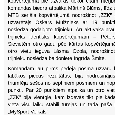
kopvērtējumā pie uzvaras tiekot citam riteņ
komandas biedra atpalika Mārtiņš Blūms, līdz ar
MTB seriāla kopvērtējumā nodrošinot „ZZK” 
uzvarētājs Oskars Muižnieks ar 19 pun
noslēdza godalgoto trijnieku. Ārī aktīvākā bra
trijnieks identisks kopvērtējumam – Pēte
Sievietēm otro gadu pēc kārtas kopvērtējumā
otro vietu ieguva Lāsma Ozola, nodrošinot
trijnieku noslēdza baldoniete Ingrīda Šmite.
Komandām jau pirms pēdējā posma uzvaru kop
labākos piecus rezultātus, bija nodrošināj
triumfēja sešos no septiņiem posmiem un no
punkti. Par 20 punktiem atpalika un otro viet
„ZZK” bija vienīgie, kam izdevās tikt pie kā
vietā visu laiku stabili turējās un tādā pašā
„MySport Veikals”.