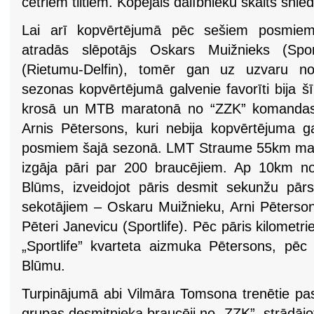
četriem tiltiem. Kopējais dalībnieku skaits snie
Lai arī kopvērtējumā pēc sešiem posmiem
atradās slēpotājs Oskars Muižnieks (Sport
(Rietumu-Delfin), tomēr gan uz uzvaru n
sezonas kopvērtējumā galvenie favorīti bija 
krosā un MTB maratonā no “ZZK” komandas 
Arnis Pētersons, kuri nebija kopvērtējuma gal
posmiem šajā sezonā. LMT Straume 55km mara
izgāja pāri par 200 braucējiem. Ap 10km no
Blūms, izveidojot pāris desmit sekunžu pār
sekotājiem – Oskaru Muižnieku, Arni Pēterson
Pēteri Janevicu (Sportlife). Pēc pāris kilome
„Sportlife” kvarteta aizmuka Pētersons, pē
Blūmu.
Turpinājumā abi Vilmāra Tomsona trenētie p
grupas desmitnieka braucēji no „ZZK”, strādājot