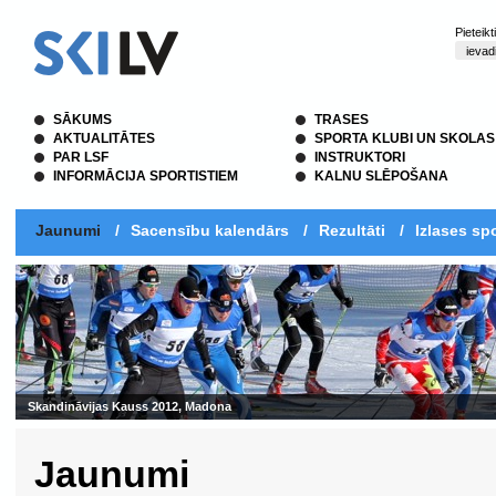
Pieteik
SĀKUMS
TRASES
AKTUALITĀTES
SPORTA KLUBI UN SKOLAS
PAR LSF
INSTRUKTORI
INFORMĀCIJA SPORTISTIEM
KALNU SLĒPOŠANA
Jaunumi
/
Sacensību kalendārs
/
Rezultāti
/
Izlases spo
ss 2012, Madona
Jaunumi