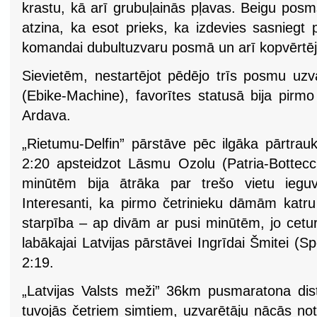
krastu, kā arī grubuļainās pļavas. Beigu posms
atzina, ka esot prieks, ka izdevies sasniegt p
komandai dubultuzvaru posmā un arī kopvērtē
Sievietēm, nestartējot pēdējo trīs posmu uzva
(Ebike-Machine), favorītes statusā bija pirm
Ardava.
„Rietumu-Delfin” pārstāve pēc ilgāka pārtrau
2:20 apsteidzot Lāsmu Ozolu (Patria-Bottecc
minūtēm bija ātrāka par trešo vietu ieguv
Interesanti, ka pirmo četrinieku dāmām katru 
starpība – ap divām ar pusi minūtēm, jo ceturta
labākajai Latvijas pārstāvei Ingrīdai Šmitei (Spo
2:19.
„Latvijas Valsts meži” 36km pusmaratona dist
tuvojās četriem simtiem, uzvarētāju nācās note