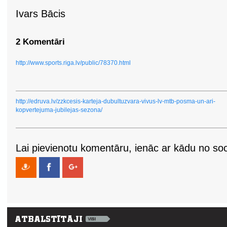
Ivars Bācis
2 Komentāri
http://www.sports.riga.lv/public/78370.html
http://edruva.lv/zzkcesis-karteja-dubultuzvara-vivus-lv-mtb-posma-un-ari-
kopvertejuma-jubilejas-sezona/
Lai pievienotu komentāru, ienāc ar kādu no soci