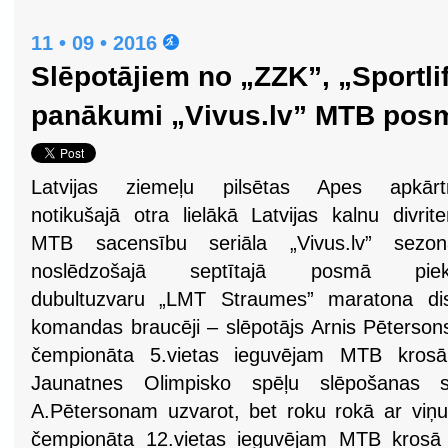
11 • 09 • 2016
Slēpotājiem no „ZZK”, „Sportli
panākumi „Vivus.lv” MTB pos
Latvijas ziemeļu pilsētas Apes apkārt
notikušajā otra lielākā Latvijas kalnu divrit
MTB sacensību seriāla „Vivus.lv” sezon
noslēdzošajā septītajā posmā piek
dubultuzvaru „LMT Straumes” maratona dis
komandas braucēji – slēpotājs Arnis Pēterson
čempionāta 5.vietas ieguvējam MTB kro
Jaunatnes Olimpisko spēļu slēpošanas sp
A.Pētersonam uzvarot, bet roku rokā ar viņu o
čempionāta 12.vietas ieguvējam MTB krosā 