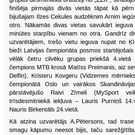
finišēja pirmajās divās vietās tāpat kā pē
bijušajam Ilzes Cekules audzēknim Arnim iegūs
otro. Nākamās divas vietas savukārt ieguva „S
minūtes starpību vienam no otra. Gandrīz di
uzvarētājiem, trešo vietu ieguva nupat no Ķ
bieži Latvijas čempionāta posmos startējošais
vēlāk četru cilvēku grupas priekšā 4.vietā fi
čempions MTB krosā Matīss Preimanis, aiz sevis
Delfin), Kristeru Kovgeru (Vidzemes mērnieks
čempionātā Oslo un vairākos Skandināvij
pārstāvējušo Raivi Zīmeli (MySport vei
trīsdesmitniekā iekļuva – Lauris Purniņš 14.v
Nauris Birkentāls 24.vietā.
Kā atzina uzvarētājs A.Pētersons, tad trase 
smagu kāpumu neesot bijis, taču sarežģītību