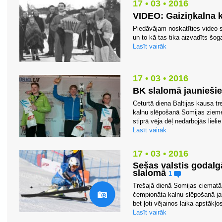
17 • 03 • 2016
VIDEO: Gaiziņkalna 
Piedāvājam noskatīties video s
un to kā tas tika aizvadīts šog
Lasīt vairāk
17 • 03 • 2016
BK slalomā jaunieši
Ceturtā diena Baltijas kausa 
kalnu slēpošanā Somijas zieme
stiprā vēja dēļ nedarbojās lielie 
Lasīt vairāk
17 • 03 • 2016
Sešas valstis godalg
slalomā
1
Trešajā dienā Somijas ciematā 
čempionāta kalnu slēpošanā jau
bet ļoti vējainos laika apstākļo
Lasīt vairāk