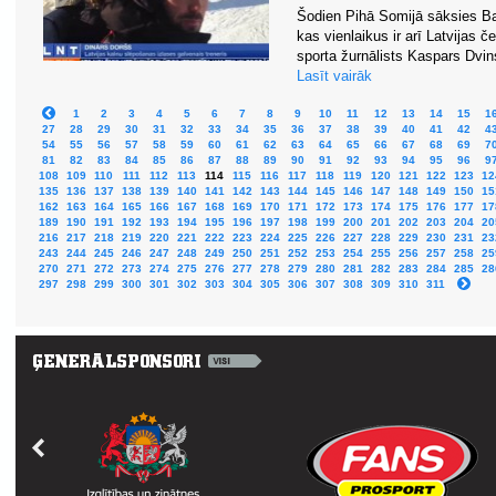
Šodien Pihā Somijā sāksies Ba
kas vienlaikus ir arī Latvijas
sporta žurnālists Kaspars Dvins
Lasīt vairāk
1
2
3
4
5
6
7
8
9
10
11
12
13
14
15
1
27
28
29
30
31
32
33
34
35
36
37
38
39
40
41
42
4
54
55
56
57
58
59
60
61
62
63
64
65
66
67
68
69
7
81
82
83
84
85
86
87
88
89
90
91
92
93
94
95
96
9
108
109
110
111
112
113
114
115
116
117
118
119
120
121
122
123
12
135
136
137
138
139
140
141
142
143
144
145
146
147
148
149
150
15
162
163
164
165
166
167
168
169
170
171
172
173
174
175
176
177
17
189
190
191
192
193
194
195
196
197
198
199
200
201
202
203
204
20
216
217
218
219
220
221
222
223
224
225
226
227
228
229
230
231
23
243
244
245
246
247
248
249
250
251
252
253
254
255
256
257
258
25
270
271
272
273
274
275
276
277
278
279
280
281
282
283
284
285
28
297
298
299
300
301
302
303
304
305
306
307
308
309
310
311