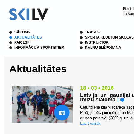
Pieteik
SĀKUMS
TRASES
AKTUALITĀTES
SPORTA KLUBI UN SKOLAS
PAR LSF
INSTRUKTORI
INFORMĀCIJA SPORTISTIEM
KALNU SLĒPOŠANA
Aktualitātes
18 • 03 • 2016
Latvijai un Igaunijai
milzu slalomā
1
Ceturtdiena bija visgarākā sac
Pihē, jo pēc jauniešiem un Ma
grupas pārstāvji (2006.g. un jau
Lasīt vairāk