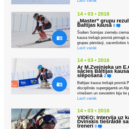
Lasīt vairāk
14 • 03 • 2016
„Master” grupu rezult
Baltijas kausā
0
Šodien Somijas ziemeļu ciematā 
kausa trešajā posmā pirmajā sa
grupas pārstāvji, sacenšoties t
Lasīt vairāk
14 • 03 • 2016
Ar M.Zvejnieka un E
sācies Baltijas kaus
slēpošanā
2
Baltijas kausa trešajā posmā 
disciplīnās supergigantā un Al
vīriešiem un sievietēm bija tie 
Lasīt vairāk
14 • 03 • 2016
VIDEO: Intervija uz 
Dvinskis tiešraidē sa
treneri
0