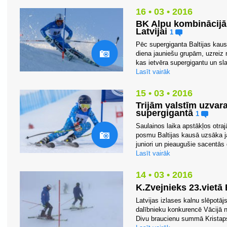
16 • 03 • 2016
BK Alpu kombinācijā 
Latvijai
1
Pēc supergiganta Baltijas kaus
diena jauniešu grupām, uzreiz 
kas ietvēra supergigantu un slal
Lasīt vairāk
15 • 03 • 2016
Trijām valstīm uzvar
supergigantā
1
Saulainos laika apstākļos otra
posmu Baltijas kausā uzsāka ja
juniori un pieaugušie sacentās 
Lasīt vairāk
14 • 03 • 2016
K.Zvejnieks 23.vietā
Latvijas izlases kalnu slēpotāj
dalībnieku konkurencē Vācijā 
Divu braucienu summā Kristaps