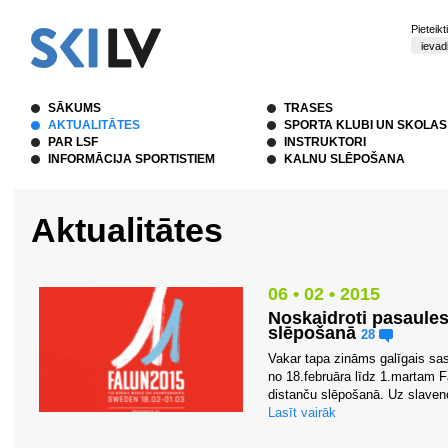
Pieteik
SĀKUMS
TRASES
AKTUALITĀTES
SPORTA KLUBI UN SKOLAS
PAR LSF
INSTRUKTORI
INFORMĀCIJA SPORTISTIEM
KALNU SLĒPOŠANA
Aktualitātes
06 • 02 • 2015
Noskaidroti pasaules
slēpošanā
28
Vakar tapa zināms galīgais sas
no 18.februāra līdz 1.martam 
distanču slēpošanā. Uz slaveno
Lasīt vairāk