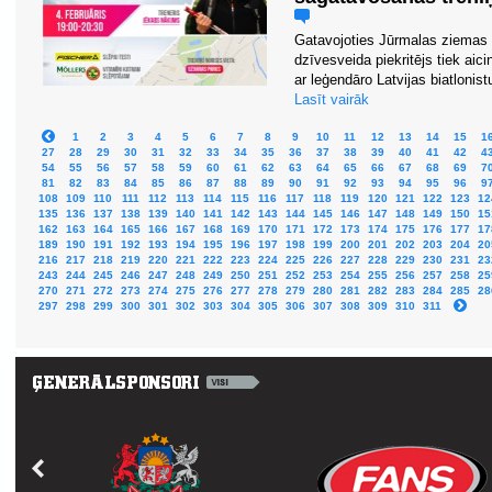
Gatavojoties Jūrmalas ziemas 
dzīvesveida piekritējs tiek aic
ar leģendāro Latvijas biatloni
Lasīt vairāk
1
2
3
4
5
6
7
8
9
10
11
12
13
14
15
1
27
28
29
30
31
32
33
34
35
36
37
38
39
40
41
42
4
54
55
56
57
58
59
60
61
62
63
64
65
66
67
68
69
7
81
82
83
84
85
86
87
88
89
90
91
92
93
94
95
96
9
108
109
110
111
112
113
114
115
116
117
118
119
120
121
122
123
12
135
136
137
138
139
140
141
142
143
144
145
146
147
148
149
150
15
162
163
164
165
166
167
168
169
170
171
172
173
174
175
176
177
17
189
190
191
192
193
194
195
196
197
198
199
200
201
202
203
204
20
216
217
218
219
220
221
222
223
224
225
226
227
228
229
230
231
23
243
244
245
246
247
248
249
250
251
252
253
254
255
256
257
258
25
270
271
272
273
274
275
276
277
278
279
280
281
282
283
284
285
28
297
298
299
300
301
302
303
304
305
306
307
308
309
310
311