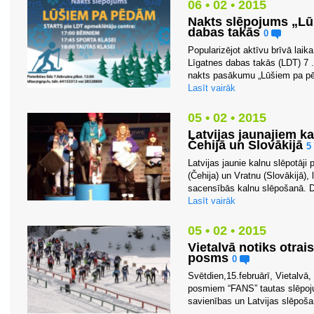
06 • 02 • 2015
Nakts slēpojums „Lū
dabas takās
0
Popularizējot aktīvu brīvā lai
Līgatnes dabas takās (LDT) 7 . 
nakts pasākumu „Lūšiem pa pēd
Lasīt vairāk
05 • 02 • 2015
Latvijas jaunajiem k
Čehijā un Slovākijā
5
Latvijas jaunie kalnu slēpotāji
(Čehija) un Vratnu (Slovākijā), 
sacensībās kalnu slēpošanā. D
Lasīt vairāk
05 • 02 • 2015
Vietalvā notiks otra
posms
0
Svētdien,15.februārī, Vietalvā,
posmiem “FANS” tautas slēpoj
savienības un Latvijas slēpošan
...