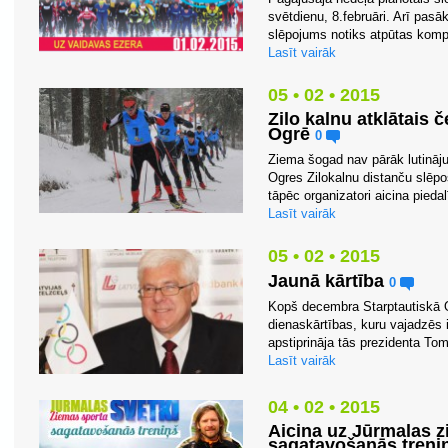
svētdienu, 8.februāri. Arī pasā
slēpojums notiks atpūtas kompl
Lasīt vairāk
05 • 02 • 2015
Zilo kalnu atklātais
Ogrē
0
Ziema šogad nav pārāk lutināju
Ogres Zilokalnu distanču slēpoš
tāpēc organizatori aicina piedal
Lasīt vairāk
05 • 02 • 2015
Jaunā kārtība
0
Kopš decembra Starptautiskā O
dienaskārtības, kuru vajadzēs
apstiprināja tās prezidenta To
Lasīt vairāk
04 • 02 • 2015
Aicina uz Jūrmalas z
sagatavošanās tren