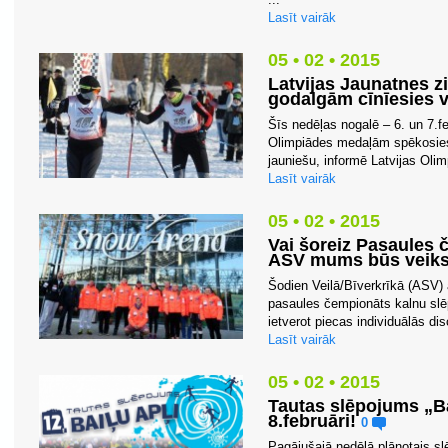
Lasīt vairāk
05 • 02 • 2015
Latvijas Jaunatnes z
godalgām cīnīesies v
Šīs nedēļas nogalē – 6. un 7.f
Olimpiādes medaļām spēkosies
jauniešu, informē Latvijas Oli
Lasīt vairāk
05 • 02 • 2015
Vai šoreiz Pasaules
ASV mums būs veik
Šodien Veilā/Bīverkrīkā (ASV
pasaules čempionāts kalnu slēp
ietverot piecas individuālās dis
Lasīt vairāk
05 • 02 • 2015
Tautas slēpojums „Ba
8.februāri!
0
Pagājušajā nedēļā plānotais slē