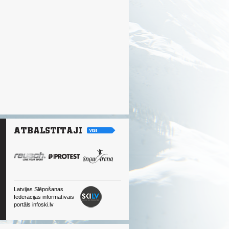
Latvijas Slēpošanas
federācijas informatīvais
portāls infoski.lv