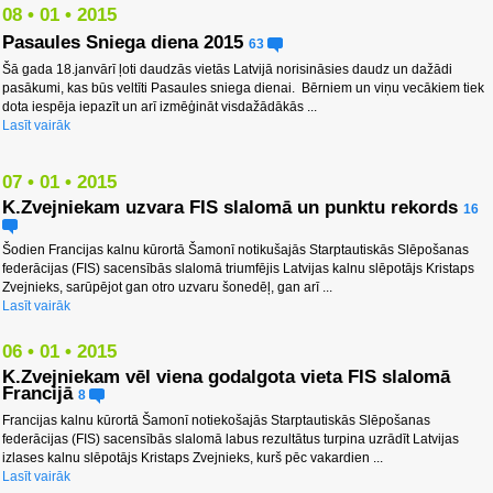
08 • 01 • 2015
Pasaules Sniega diena 2015
63
Šā gada 18.janvārī ļoti daudzās vietās Latvijā norisināsies daudz un dažādi
pasākumi, kas būs veltīti Pasaules sniega dienai. Bērniem un viņu vecākiem tiek
dota iespēja iepazīt un arī izmēģināt visdažādākās ...
Lasīt vairāk
07 • 01 • 2015
K.Zvejniekam uzvara FIS slalomā un punktu rekords
16
Šodien Francijas kalnu kūrortā Šamonī notikušajās Starptautiskās Slēpošanas
federācijas (FIS) sacensībās slalomā triumfējis Latvijas kalnu slēpotājs Kristaps
Zvejnieks, sarūpējot gan otro uzvaru šonedēļ, gan arī ...
Lasīt vairāk
06 • 01 • 2015
K.Zvejniekam vēl viena godalgota vieta FIS slalomā
Francijā
8
Francijas kalnu kūrortā Šamonī notiekošajās Starptautiskās Slēpošanas
federācijas (FIS) sacensībās slalomā labus rezultātus turpina uzrādīt Latvijas
izlases kalnu slēpotājs Kristaps Zvejnieks, kurš pēc vakardien ...
Lasīt vairāk