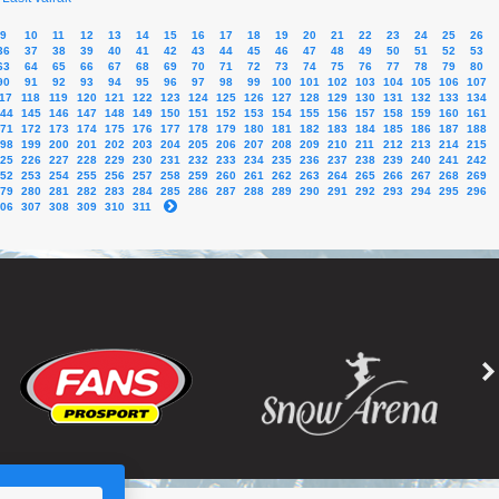
9
10
11
12
13
14
15
16
17
18
19
20
21
22
23
24
25
26
36
37
38
39
40
41
42
43
44
45
46
47
48
49
50
51
52
53
63
64
65
66
67
68
69
70
71
72
73
74
75
76
77
78
79
80
90
91
92
93
94
95
96
97
98
99
100
101
102
103
104
105
106
107
17
118
119
120
121
122
123
124
125
126
127
128
129
130
131
132
133
134
44
145
146
147
148
149
150
151
152
153
154
155
156
157
158
159
160
161
71
172
173
174
175
176
177
178
179
180
181
182
183
184
185
186
187
188
98
199
200
201
202
203
204
205
206
207
208
209
210
211
212
213
214
215
25
226
227
228
229
230
231
232
233
234
235
236
237
238
239
240
241
242
52
253
254
255
256
257
258
259
260
261
262
263
264
265
266
267
268
269
79
280
281
282
283
284
285
286
287
288
289
290
291
292
293
294
295
296
06
307
308
309
310
311