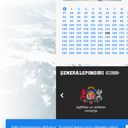
1
2
3
4
5
6
7
8
27
28
29
30
31
32
33
34
35
54
55
56
57
58
59
60
61
62
81
82
83
84
85
86
87
88
89
108
109
110
111
112
113
114
115
116
1
135
136
137
138
139
140
141
142
143
1
162
163
164
165
166
167
168
169
170
1
189
190
191
192
193
194
195
196
197
1
216
217
218
219
220
221
222
223
224
2
243
244
245
246
247
248
249
250
251
2
270
271
272
273
274
275
276
277
278
2
297
298
299
300
301
302
303
304
305
3
Mēs izmantojam sīkfailus. Turpinot lietot mūsu tīmekļa vietni,