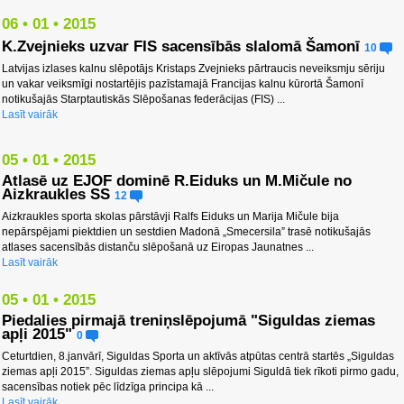
06 • 01 • 2015
K.Zvejnieks uzvar FIS sacensībās slalomā Šamonī
10
Latvijas izlases kalnu slēpotājs Kristaps Zvejnieks pārtraucis neveiksmju sēriju
un vakar veiksmīgi nostartējis pazīstamajā Francijas kalnu kūrortā Šamonī
notikušajās Starptautiskās Slēpošanas federācijas (FIS) ...
Lasīt vairāk
05 • 01 • 2015
Atlasē uz EJOF dominē R.Eiduks un M.Mičule no
Aizkraukles SS
12
Aizkraukles sporta skolas pārstāvji Ralfs Eiduks un Marija Mičule bija
nepārspējami piektdien un sestdien Madonā „Smecersila” trasē notikušajās
atlases sacensībās distanču slēpošanā uz Eiropas Jaunatnes ...
Lasīt vairāk
05 • 01 • 2015
Piedalies pirmajā treniņslēpojumā "Siguldas ziemas
apļi 2015"
0
Ceturtdien, 8.janvārī, Siguldas Sporta un aktīvās atpūtas centrā startēs „Siguldas
ziemas apļi 2015”. Siguldas ziemas apļu slēpojumi Siguldā tiek rīkoti pirmo gadu,
sacensības notiek pēc līdzīga principa kā ...
Lasīt vairāk