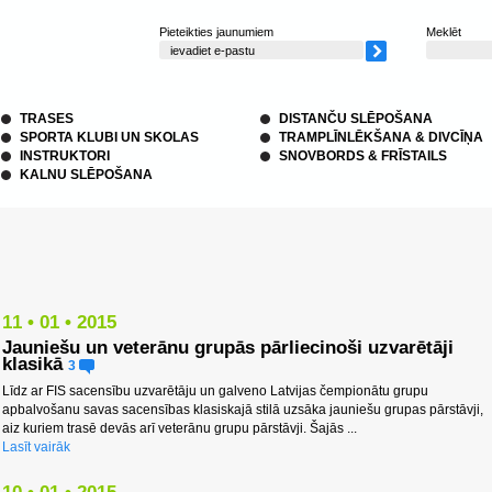
Pieteikties jaunumiem
Meklēt
TRASES
DISTANČU SLĒPOŠANA
SPORTA KLUBI UN SKOLAS
TRAMPLĪNLĒKŠANA & DIVCĪŅA
INSTRUKTORI
SNOVBORDS & FRĪSTAILS
KALNU SLĒPOŠANA
11 • 01 • 2015
Jauniešu un veterānu grupās pārliecinoši uzvarētāji
klasikā
3
Līdz ar FIS sacensību uzvarētāju un galveno Latvijas čempionātu grupu
apbalvošanu savas sacensības klasiskajā stilā uzsāka jauniešu grupas pārstāvji,
aiz kuriem trasē devās arī veterānu grupu pārstāvji. Šajās ...
Lasīt vairāk