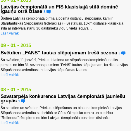
10 • 01 • 2015
Latvijas čempionātā un FIS klasiskajā stilā dominē
igauņu otrā izlase
8
Šodien Latvijas čempionāta pirmajā posmā distanču slēpošanā, kam ir
Starptautiskās Slēpošanas federācijas (FIS) statuss, 10km distancē klasiskajā
stilā ar intervāla startu 36 dalībnieku vidū 5.vietu ieguva ...
Lasīt vairāk
09 • 01 • 2015
Svētdien „FANS” tautas slēpojumam trešā sezona
3
Šo svētdien,11.janvārī, Priekuļu biatlona un slēpošanas kompleksā notiks
pirmais no trim šīs sezonas posmiem “FANS” tautas slēpojumam, ko rīko Latvijas
Slēpošanas savienības un Latvijas slēpošanas izlases ...
Lasīt vairāk
08 • 01 • 2015
Savstarpēja konkurence Latvijas čempionātā jauniešu
grupās
1
Šo sestdien un svētdien Priekuļu slēpošanas un biatlona kompleksā Latvijas
Slēpošanas savienība sadarbībā ar Cēsu Olimpisko centru un biedrību
“Rollertour” rīko pirmo no trim Latvijas čempionāta posmiem distanču ...
Lasīt vairāk