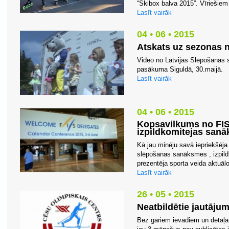
“Skibox balva 2015”. Vīriešiem e
Lasīt vairāk
04 • 06 • 2015
Atskats uz sezonas
Video no Latvijas Slēpošanas
pasākuma Siguldā, 30.maijā.
Lasīt vairāk
04 • 06 • 2015
Kopsavilkums no FIS
izpildkomitejas sanā
Kā jau minēju savā iepriekšēja
slēpošanas sanāksmes , izpild
prezentēja sporta veida aktuālo
Lasīt vairāk
26 • 05 • 2015
Neatbildētie jautājum
Bez gariem ievadiem un detaļ