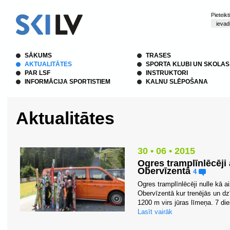
Pieteik
SĀKUMS
TRASES
AKTUALITĀTES
SPORTA KLUBI UN SKOLAS
PAR LSF
INSTRUKTORI
INFORMĀCIJA SPORTISTIEM
KALNU SLĒPOŠANA
Aktualitātes
30 • 06 • 2015
Ogres tramplīnlēcēji 
Obervīzentā
4
Ogres tramplīnlēcēji nulle kā a
Obervīzentā kur trenējās un dz
1200 m virs jūras līmeņa. 7 die
Lasīt vairāk