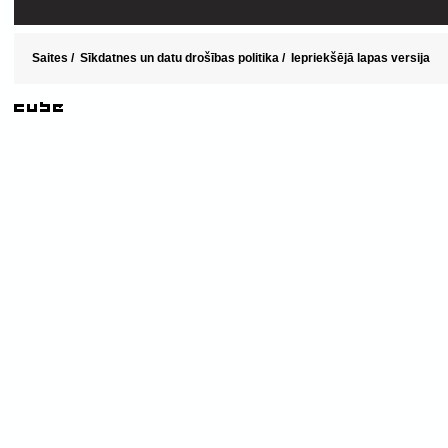
Saites
/
Sīkdatnes un datu drošības politika
/
Iepriekšējā lapas versija