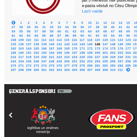
jau 3 mēnešus nav publicētas
e-pasta vēstuli no Cēsu Olimpis
Lasīt vairāk
1
2
3
4
5
6
7
8
9
10
11
12
13
14
15
1
27
28
29
30
31
32
33
34
35
36
37
38
39
40
41
42
4
54
55
56
57
58
59
60
61
62
63
64
65
66
67
68
69
7
81
82
83
84
85
86
87
88
89
90
91
92
93
94
95
96
9
108
109
110
111
112
113
114
115
116
117
118
119
120
121
122
123
12
135
136
137
138
139
140
141
142
143
144
145
146
147
148
149
150
15
162
163
164
165
166
167
168
169
170
171
172
173
174
175
176
177
17
189
190
191
192
193
194
195
196
197
198
199
200
201
202
203
204
20
216
217
218
219
220
221
222
223
224
225
226
227
228
229
230
231
23
243
244
245
246
247
248
249
250
251
252
253
254
255
256
257
258
25
270
271
272
273
274
275
276
277
278
279
280
281
282
283
284
285
28
297
298
299
300
301
302
303
304
305
306
307
308
309
310
311