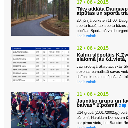
17 • 06 • 2015
Tiks atklāta Daugavpi
atpūtas un sporta tr
20. jūnijā pulksten 11:00, Daug
sporta trasē, aiz sporta bāzes
pilsētas Sporta pārvalde organi
Lasīt vairāk
12 • 06 • 2015
Kalnu slēpotājs K.Zv
slalomā jau 61.vietā,
Jaunizdotajā Starptautiskās S
sezonas pamatlistē savas vietas
dalībnieku kalnu slēpošanā, ta
Lasīt vairāk
11 • 06 • 2015
Jaunāko grupu un tau
balvas” 2.posmā
2
U14 grupā (2001./2002.g.) puiši
pāriem”, Haraldam Dernovam (S
par pirmo vietu, bet Sandim Re
Lasīt vairāk