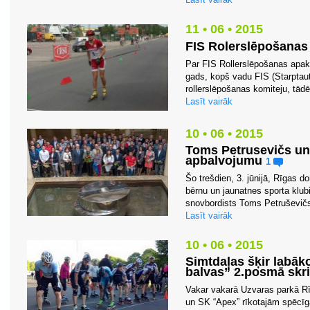
11 • 06 • 2015
FIS Rolerslēpošanas 
Par FIS Rollerslēpošanas apak
gads, kopš vadu FIS (Starptau
rollerslēpošanas komiteju, tādē
Lasīt vairāk
10 • 06 • 2015
Toms Petrusevičs u
apbalvojumu
1
Šo trešdien, 3. jūnijā, Rīgas 
bērnu un jaunatnes sporta klubi,
snovbordists Toms Petruševičs 
Lasīt vairāk
10 • 06 • 2015
Simtdaļas šķir labāk
balvas” 2.posmā skri
Vakar vakarā Uzvaras parkā Rī
un SK “Apex” rīkotajām spēcīg