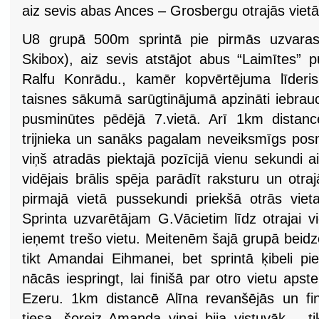
aiz sevis abas Ances – Grosbergu otrajās vietā
U8 grupā 500m sprintā pie pirmās uzvaras 
Skibox), aiz sevis atstājot abus “Laimītes”
Ralfu Konrādu., kamēr kopvērtējuma līderis
taisnes sākumā sarūgtinājumā apzināti iebrauca
pusminūtes pēdējā 7.vietā. Arī 1km distanc
trijnieka un sanāks pagalam neveiksmīgs pos
viņš atradās piektajā pozīcijā vienu sekundi ai
vidējais brālis spēja parādīt raksturu un otraj
pirmajā vietā pussekundi priekšā otrās vi
Sprinta uzvarētājam G.Vācietim līdz otrajai v
ieņemt trešo vietu. Meitenēm šajā grupā beidz
tikt Amandai Eihmanei, bet sprintā ķibeli pie
nācās iespringt, lai finišā par otro vietu aps
Ezeru. 1km distancē Alīna revanšējās un fini
tiesa, šoreiz Amanda viņai bija vistuvāk – t