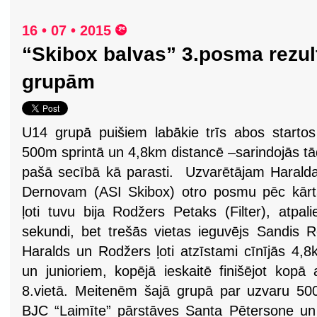
16 • 07 • 2015
“Skibox balvas” 3.posma rezul
grupām
U14 grupā puišiem labākie trīs abos starto
500m sprintā un 4,8km distancē –sarindojās t
pašā secībā kā parasti. Uzvarētājam Haral
Dernovam (ASI Skibox) otro posmu pēc kārt
ļoti tuvu bija Rodžers Petaks (Filter), atpal
sekundi, bet trešās vietas ieguvējs Sandis Re
Haralds un Rodžers ļoti atzīstami cīnījās 4,
un junioriem, kopējā ieskaitē finišējot kopā 
8.vietā. Meitenēm šajā grupā par uzvaru 500
BJC “Laimīte” pārstāves Santa Pētersone un 