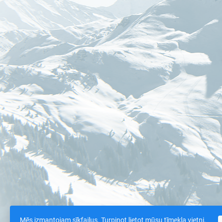
Mēs izmantojam sīkfailus. Turpinot lietot mūsu tīmekļa vietni,