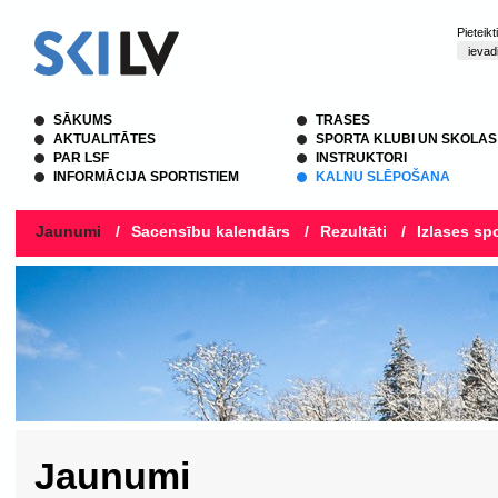
Pieteik
SĀKUMS
TRASES
AKTUALITĀTES
SPORTA KLUBI UN SKOLAS
PAR LSF
INSTRUKTORI
INFORMĀCIJA SPORTISTIEM
KALNU SLĒPOŠANA
Jaunumi
/
Sacensību kalendārs
/
Rezultāti
/
Izlases spo
Jaunumi