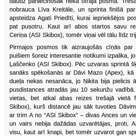
daudz pārliecinošāk nekā otrajā posmā. Treša
nobrauca Līva Kreitāle, un sprinta finišā pa
apsteidza Agati Priedīti, kurai iepriekšējos p
pat pusotru. Kaut arī abos startos savu rez
Ceriņa (ASI Skibox), tomēr viņai vēl tālu līdz tr
Pirmajos posmos tik aizraujošās cīņās par
puišiem šoreiz interesantie notikumi izpalika, jo 
Ļaščenko (ASI Skibox). Pēc uzvaras sprintā šķ
sanāks spēkošanās ar Dāvi Mazo (Apex), kā t
dueļa nekas nesanāca, jo Ņikita bija pielicis
pusdistances atradās jau 10 sekunžu vadībā. 
vietas, bet atkal abas reizes trešajā vietā f
Skibox), kurš distancē jau sāk tuvoties Dāvim
ar trim A no “ASI Skibox” – divas Ances un v
un vairs nebija dažādas uzvarētājas, proti, 
visu, kaut arī knapi, bet tomēr uzvarot gan spr