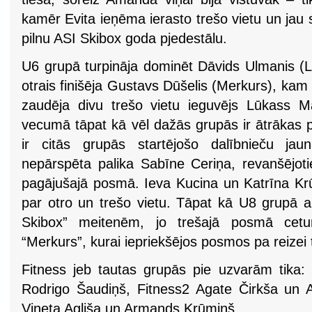
kamēr Evita ieņēma ierasto trešo vietu un jau 
pilnu ASI Skibox goda pjedestālu.
U6 grupā turpināja dominēt Dāvids Ulmanis (La
otrais finišēja Gustavs Dūšelis (Merkurs), kam
zaudēja divu trešo vietu ieguvējs Lūkass M
vecumā tāpat kā vēl dažās grupās ir ātrākas 
ir citās grupās startējošo dalībnieču ja
nepārspēta palika Sabīne Ceriņa, revanšējot
pagājušajā posmā. Ieva Kucina un Katrīna Kr
par otro un trešo vietu. Tāpat kā U8 grupā arī 
Skibox” meitenēm, jo trešajā posmā cetu
“Merkurs”, kurai iepriekšējos posmos pa reizei ti
Fitness jeb tautas grupās pie uzvarām tika:
Rodrigo Šaudiņš, Fitness2 Agate Čirkša un A
Vineta Agliša un Armands Krūmiņš.