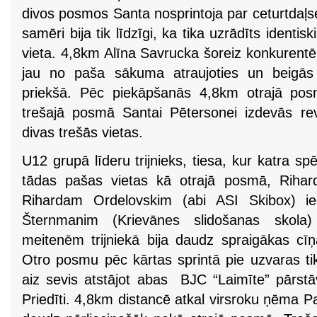
divos posmos Santa nosprintoja par ceturtdaļs
samēri bija tik līdzīgi, ka tika uzrādīts identis
vieta. 4,8km Alīna Savrucka šoreiz konkurent
jau no paša sākuma atraujoties un beigās f
priekšā. Pēc piekāpšanās 4,8km otrajā posm
trešajā posmā Santai Pētersonei izdevās reva
divas trešās vietas.
U12 grupā līderu trijnieks, tiesa, kur katra sp
tādas pašas vietas kā otrajā posmā, Rihar
Rihardam Ordelovskim (abi ASI Skibox) ieg
Šternmanim (Krievānes slidošanas skola) n
meitenēm trijniekā bija daudz spraigākas cīņ
Otro posmu pēc kārtas sprintā pie uzvaras tik
aiz sevis atstājot abas BJC “Laimīte” pārstāv
Priedīti. 4,8km distancē atkal virsroku ņēma Pa