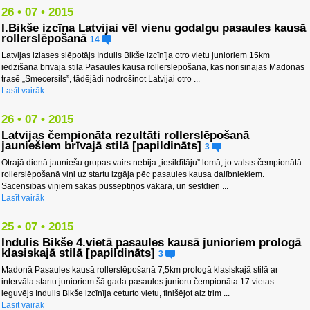
26 • 07 • 2015
I.Bikše izcīna Latvijai vēl vienu godalgu pasaules kausā
rollerslēpošanā
14
Latvijas izlases slēpotājs Indulis Bikše izcīnīja otro vietu junioriem 15km
iedzīšanā brīvajā stilā Pasaules kausā rollerslēpošanā, kas norisinājās Madonas
trasē „Smecersils”, tādējādi nodrošinot Latvijai otro ...
Lasīt vairāk
26 • 07 • 2015
Latvijas čempionāta rezultāti rollerslēpošanā
jauniešiem brīvajā stilā [papildināts]
3
Otrajā dienā jauniešu grupas vairs nebija „iesildītāju” lomā, jo valsts čempionātā
rollerslēpošanā viņi uz startu izgāja pēc pasaules kausa dalībniekiem.
Sacensības viņiem sākās pusseptiņos vakarā, un sestdien ...
Lasīt vairāk
25 • 07 • 2015
Indulis Bikše 4.vietā pasaules kausā junioriem prologā
klasiskajā stilā [papildināts]
3
Madonā Pasaules kausā rollerslēpošanā 7,5km prologā klasiskajā stilā ar
intervāla startu junioriem šā gada pasaules junioru čempionāta 17.vietas
ieguvējs Indulis Bikše izcīnīja ceturto vietu, finišējot aiz trim ...
Lasīt vairāk