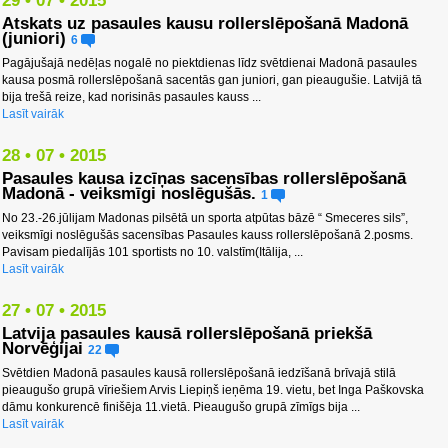
29 • 07 • 2015
Atskats uz pasaules kausu rollerslēpošanā Madonā
(juniori)
6
Pagājušajā nedēļas nogalē no piektdienas līdz svētdienai Madonā pasaules
kausa posmā rollerslēpošanā sacentās gan juniori, gan pieaugušie. Latvijā tā
bija trešā reize, kad norisinās pasaules kauss ...
Lasīt vairāk
28 • 07 • 2015
Pasaules kausa izcīņas sacensības rollerslēpošanā
Madonā - veiksmīgi noslēgušās.
1
No 23.-26.jūlijam Madonas pilsētā un sporta atpūtas bāzē “ Smeceres sils”,
veiksmīgi noslēgušās sacensības Pasaules kauss rollerslēpošanā 2.posms.
Pavisam piedalījās 101 sportists no 10. valstīm(Itālija, ...
Lasīt vairāk
27 • 07 • 2015
Latvija pasaules kausā rollerslēpošanā priekšā
Norvēģijai
22
Svētdien Madonā pasaules kausā rollerslēpošanā iedzīšanā brīvajā stilā
pieaugušo grupā vīriešiem Arvis Liepiņš ieņēma 19. vietu, bet Inga Paškovska
dāmu konkurencē finišēja 11.vietā. Pieaugušo grupā zīmīgs bija ...
Lasīt vairāk