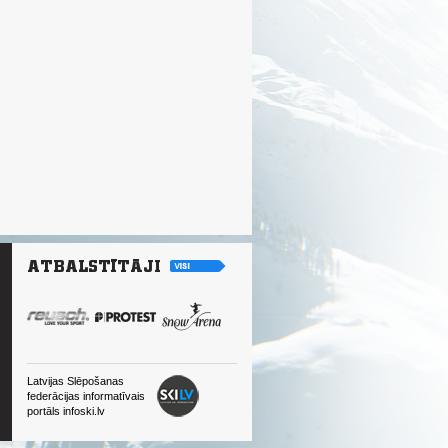
Latvijas Slēpošanas
federācijas informatīvais
portāls infoski.lv