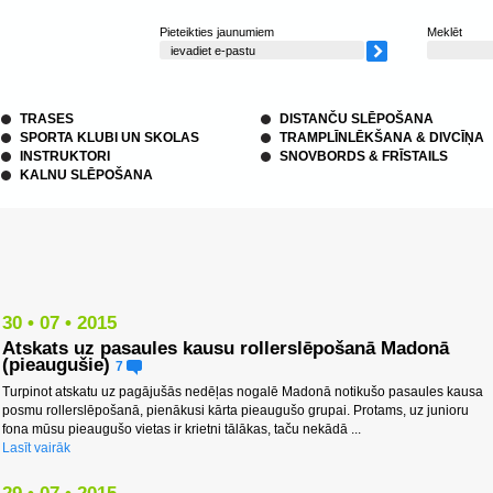
Pieteikties jaunumiem
Meklēt
TRASES
DISTANČU SLĒPOŠANA
SPORTA KLUBI UN SKOLAS
TRAMPLĪNLĒKŠANA & DIVCĪŅA
INSTRUKTORI
SNOVBORDS & FRĪSTAILS
KALNU SLĒPOŠANA
30 • 07 • 2015
Atskats uz pasaules kausu rollerslēpošanā Madonā
(pieaugušie)
7
Turpinot atskatu uz pagājušās nedēļas nogalē Madonā notikušo pasaules kausa
posmu rollerslēpošanā, pienākusi kārta pieaugušo grupai. Protams, uz junioru
fona mūsu pieaugušo vietas ir krietni tālākas, taču nekādā ...
Lasīt vairāk