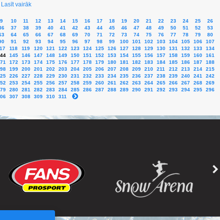
Lasīt vairāk
9
10
11
12
13
14
15
16
17
18
19
20
21
22
23
24
25
26
36
37
38
39
40
41
42
43
44
45
46
47
48
49
50
51
52
53
63
64
65
66
67
68
69
70
71
72
73
74
75
76
77
78
79
80
90
91
92
93
94
95
96
97
98
99
100
101
102
103
104
105
106
107
17
118
119
120
121
122
123
124
125
126
127
128
129
130
131
132
133
134
44
145
146
147
148
149
150
151
152
153
154
155
156
157
158
159
160
161
71
172
173
174
175
176
177
178
179
180
181
182
183
184
185
186
187
188
98
199
200
201
202
203
204
205
206
207
208
209
210
211
212
213
214
215
25
226
227
228
229
230
231
232
233
234
235
236
237
238
239
240
241
242
52
253
254
255
256
257
258
259
260
261
262
263
264
265
266
267
268
269
79
280
281
282
283
284
285
286
287
288
289
290
291
292
293
294
295
296
06
307
308
309
310
311