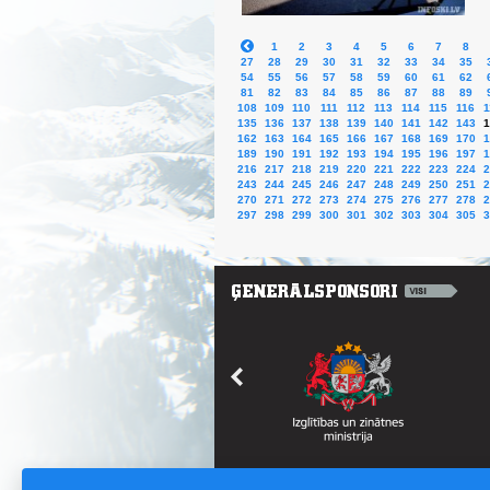
1
2
3
4
5
6
7
8
27
28
29
30
31
32
33
34
35
54
55
56
57
58
59
60
61
62
81
82
83
84
85
86
87
88
89
108
109
110
111
112
113
114
115
116
1
135
136
137
138
139
140
141
142
143
1
162
163
164
165
166
167
168
169
170
1
189
190
191
192
193
194
195
196
197
1
216
217
218
219
220
221
222
223
224
2
243
244
245
246
247
248
249
250
251
2
270
271
272
273
274
275
276
277
278
2
297
298
299
300
301
302
303
304
305
3