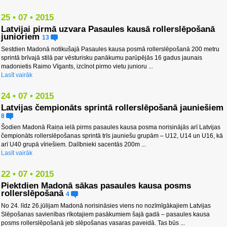
25 • 07 • 2015
Latvijai pirmā uzvara Pasaules kausā rollerslēpošanā
junioriem
13
Sestdien Madonā notikušajā Pasaules kausa posmā rollerslēpošanā 200 metru
sprintā brīvajā stilā par vēsturisku panākumu parūpējās 16 gadus jaunais
madonietis Raimo Vīgants, izcīnot pirmo vietu junioru ...
Lasīt vairāk
24 • 07 • 2015
Latvijas čempionāts sprintā rollerslēpošanā jauniešiem
8
Šodien Madonā Raiņa ielā pirms pasaules kausa posma norisinājās arī Latvijas
čempionāts rollerslēpošanas sprintā trīs jauniešu grupām – U12, U14 un U16, kā
arī U40 grupā vīriešiem. Dalībnieki sacentās 200m ...
Lasīt vairāk
22 • 07 • 2015
Piektdien Madonā sākas pasaules kausa posms
rollerslēpošanā
4
No 24. līdz 26.jūlijam Madonā norisināsies viens no nozīmīgākajiem Latvijas
Slēpošanas savienības rīkotajiem pasākumiem šajā gadā – pasaules kausa
posms rollerslēpošanā jeb slēpošanas vasaras paveidā. Tas būs ...