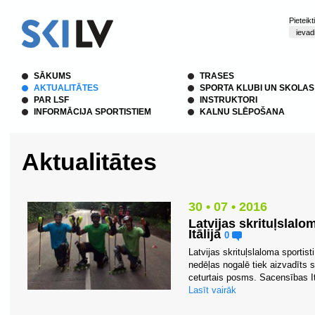
Pieteik
SĀKUMS
TRASES
AKTUALITĀTES
SPORTA KLUBI UN SKOLAS
PAR LSF
INSTRUKTORI
INFORMĀCIJA SPORTISTIEM
KALNU SLĒPOŠANA
Aktualitātes
30 • 07 • 2016
Latvijas skrituļslal
Itālijā
0
Latvijas skrituļslaloma sportist
nedēļas nogalē tiek aizvadīts 
ceturtais posms. Sacensības Itā
Lasīt vairāk