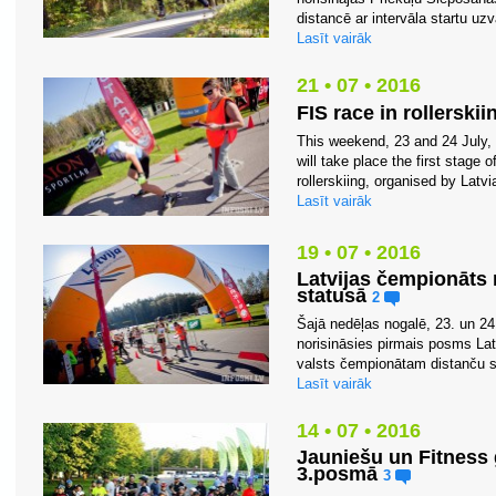
distancē ar intervāla startu uzv
Lasīt vairāk
21 • 07 • 2016
FIS race in rollerski
This weekend, 23 and 24 July, i
will take place the first stage
rollerskiing, organised by Latvi
Lasīt vairāk
19 • 07 • 2016
Latvijas čempionāts 
statusā
2
Šajā nedēļas nogalē, 23. un 24.
norisināsies pirmais posms La
valsts čempionātam distanču s
Lasīt vairāk
14 • 07 • 2016
Jauniešu un Fitness 
3.posmā
3