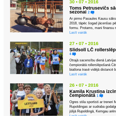
30 • 07 • 2016
Toms Petrusevičs sā
sezonai
2
Ar pirmo Pasaules Kausu sāksi
2018, tāpēc šogad jācenšas pēc
formu. Protams, mani finansu res
Lasīt vairāk
27 • 07 • 2016
Slidsolī LČ rollers
4
Otrajā sacensību dienā Latvija
čempionātā rollerslēpošanā Cē
biatlona trasē vidējā distancē br
Lasīt vairāk
26 • 07 • 2016
Kamila Krustiņa izcī
čempionātā
1
Ogres stila sportisti ar treneri
Rupoldingas ar sudraba godalg
jūlijā Rupoldingā, Kemgau arēnā
Lasīt vairāk