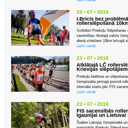
25 • 07 • 2016
I.Bricis bez problēm
rollerslēpošanā 10km 
Svētdien Priekuļu Slēpošanas u
savienības rīkotajā valsts čem
dienā vīriešiem 10km brīvajā sti
Lasīt vairāk
23 • 07 • 2016
Atklātajā LČ rollersl
Krievijas slēpotājiem
Priekuļu biatlona un slēpošanas
čempionāta pirmajā posmā rolle
intervāla startu pēc FIS sacens
Lasīt vairāk
23 • 07 • 2016
FIS sacensībās rolle
Igaunijai un Lietuvai
Šodien Latvijas čempionātā un
norisinājās Priekuļu Slēpošanas