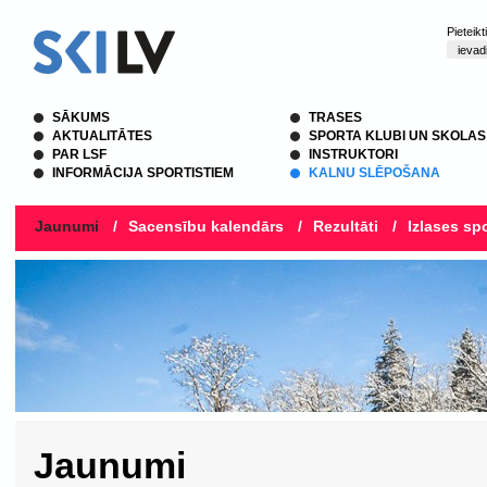
Pieteik
SĀKUMS
TRASES
AKTUALITĀTES
SPORTA KLUBI UN SKOLAS
PAR LSF
INSTRUKTORI
INFORMĀCIJA SPORTISTIEM
KALNU SLĒPOŠANA
Jaunumi
/
Sacensību kalendārs
/
Rezultāti
/
Izlases spo
Jaunumi