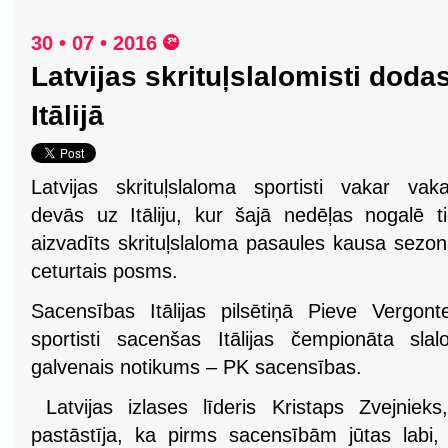
30 • 07 • 2016
Latvijas skrituļslalomisti dod
Itālijā
Latvijas skrituļslaloma sportisti vakar vak
devās uz Itāliju, kur šajā nedēļas nogalē t
aizvadīts skrituļslaloma pasaules kausa sezo
ceturtais posms.
Sacensības Itālijas pilsētiņā Pieve Vergon
sportisti sacenšas Itālijas čempionāta sl
galvenais notikums – PK sacensības.
Latvijas izlases līderis Kristaps Zvejnie
pastāstīja, ka pirms sacensībām jūtas labi, 