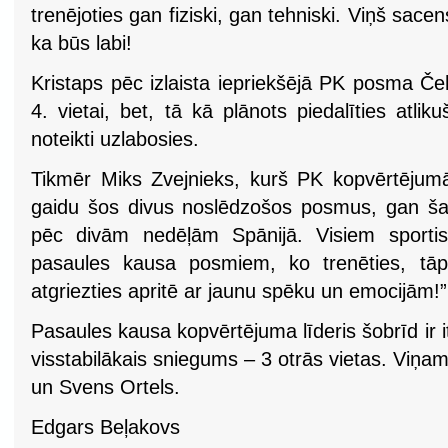
trenējoties gan fiziski, gan tehniski. Viņš sace
ka būs labi!
Kristaps pēc izlaista iepriekšējā PK posma Čeh
4. vietai, bet, tā kā plānots piedalīties atlik
noteikti uzlabosies.
Tikmēr Miks Zvejnieks, kurš PK kopvērtējumā 
gaidu šos divus noslēdzošos posmus, gan šajā
pēc divām nedēļām Spānijā. Visiem sportis
pasaules kausa posmiem, ko trenēties, tāpē
atgriezties apritē ar jaunu spēku un emocijām!”
Pasaules kausa kopvērtējuma līderis šobrīd ir i
visstabilākais sniegums – 3 otrās vietas. Viņam
un Svens Ortels.
Edgars Beļakovs