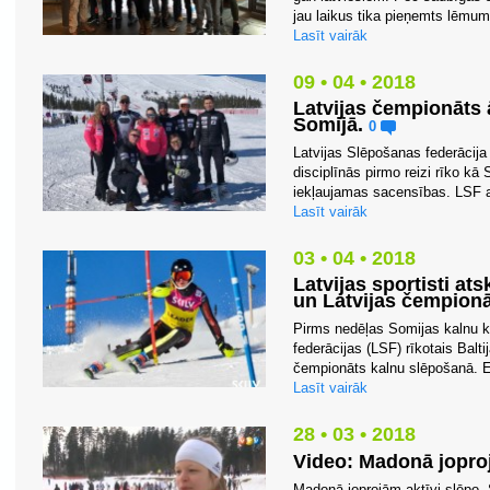
jau laikus tika pieņemts lēmum
Lasīt vairāk
09 • 04 • 2018
Latvijas čempionāts ā
Somijā.
0
Latvijas Slēpošanas federācija
disciplīnās pirmo reizi rīko kā
iekļaujamas sacensības. LSF a
Lasīt vairāk
03 • 04 • 2018
Latvijas sportisti at
un Latvijas čempionā
Pirms nedēļas Somijas kalnu k
federācijas (LSF) rīkotais Balt
čempionāts kalnu slēpošanā. El
Lasīt vairāk
28 • 03 • 2018
Video: Madonā joproj
Madonā joprojām aktīvi slēpo.