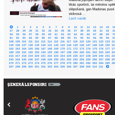
tikās sportisti, lai mērotos sp
slēpošanā, gan Madonas pusē p
skikrosā ...
Lasīt vairāk
1
2
3
4
5
6
7
8
9
10
11
12
13
14
15
1
27
28
29
30
31
32
33
34
35
36
37
38
39
40
41
42
4
54
55
56
57
58
59
60
61
62
63
64
65
66
67
68
69
7
81
82
83
84
85
86
87
88
89
90
91
92
93
94
95
96
9
108
109
110
111
112
113
114
115
116
117
118
119
120
121
122
123
12
135
136
137
138
139
140
141
142
143
144
145
146
147
148
149
150
15
162
163
164
165
166
167
168
169
170
171
172
173
174
175
176
177
17
189
190
191
192
193
194
195
196
197
198
199
200
201
202
203
204
20
216
217
218
219
220
221
222
223
224
225
226
227
228
229
230
231
23
243
244
245
246
247
248
249
250
251
252
253
254
255
256
257
258
25
270
271
272
273
274
275
276
277
278
279
280
281
282
283
284
285
28
297
298
299
300
301
302
303
304
305
306
307
308
309
310
311