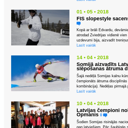
01 • 05 • 2018
FIS slopestyle sacen
Kopā ar brāli Edvardu, devāmie
atrodad Zviedrijas vidienē vi
uzdevumi bija, aizvadīt treniņus,
Lasīt vairāk
14 • 04 • 2018
Somijā aizvadīts Lat
slēpošanas ātruma di
Šajā nedēļā Somijas kalnu kūror
čempionāts ātruma disciplīnās 
kombinācija). Nedēļas pirmajā p
Lasīt vairāk
10 • 04 • 2018
Latvijas čempioni no
Opmanis
0
Šodien Somijas risinājās naci
gan latviešiem. Pēc šaubīgās s