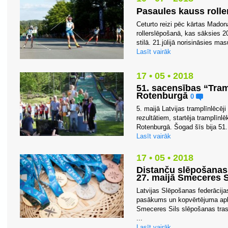
Pasaules kauss roll
Ceturto reizi pēc kārtas Mad
rollerslēpošanā, kas sāksies 20.
stilā. 21.jūlijā norisināsies mas
Lasīt vairāk
17 • 05 • 2018
51. sacensības “Tram
Rotenburgā
0
5. maijā Latvijas tramplīnlēcēji
rezultātiem, startēja tramplīn
Rotenburgā. Šogad šīs bija 51.
Lasīt vairāk
17 • 05 • 2018
Distanču slēpošanas
27. maijā Smeceres S
Latvijas Slēpošanas federāci
pasākums un kopvērtējuma apb
Smeceres Sils slēpošanas tr
...
Lasīt vairāk