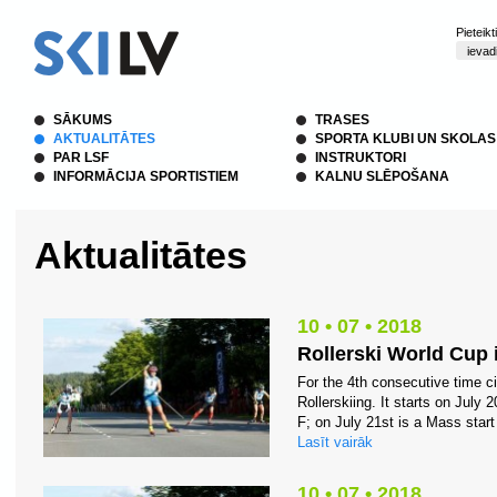
Pieteik
SĀKUMS
TRASES
AKTUALITĀTES
SPORTA KLUBI UN SKOLAS
PAR LSF
INSTRUKTORI
INFORMĀCIJA SPORTISTIEM
KALNU SLĒPOŠANA
Aktualitātes
10 • 07 • 2018
Rollerski World Cup
For the 4th consecutive time c
Rollerskiing. It starts on July 2
F; on July 21st is a Mass start
Lasīt vairāk
10 • 07 • 2018