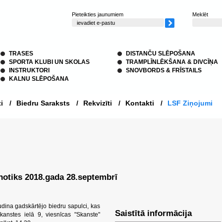
Pieteikties jaunumiem
Meklēt
TRASES
DISTANČU SLĒPOŠANA
SPORTA KLUBI UN SKOLAS
TRAMPLĪNLĒKŠANA & DIVCĪŅA
INSTRUKTORI
SNOVBORDS & FRĪSTAILS
KALNU SLĒPOŠANA
i
/
Biedru Saraksts
/
Rekvizīti
/
Kontakti
/
LSF Ziņojumi
notiks 2018.gada 28.septembrī
udina gadskārtējo biedru sapulci, kas
Saistītā informācija
Skanstes ielā 9, viesnīcas "Skanste"