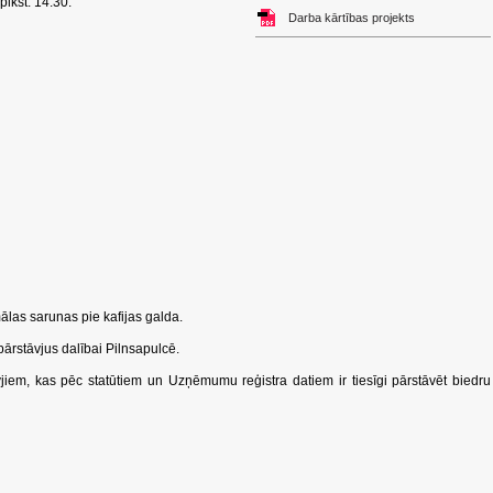
plkst. 14.30.
Darba kārtības projekts
ālas sarunas pie kafijas galda.
ārstāvjus dalībai Pilnsapulcē.
iem, kas pēc statūtiem un Uzņēmumu reģistra datiem ir tiesīgi pārstāvēt biedru