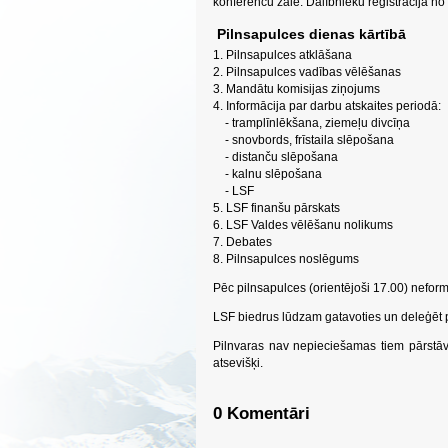
konferenču zālē. Dalībnieku reģistrācija no 
Pilnsapulces dienas kārtībā
1. Pilnsapulces atklāšana
2. Pilnsapulces vadības vēlēšanas
3. Mandātu komisijas ziņojums
4. Informācija par darbu atskaites periodā:
- tramplīnlēkšana, ziemeļu divcīņa
- snovbords, frīstaila slēpošana
- distanču slēpošana
- kalnu slēpošana
- LSF
5. LSF finanšu pārskats
6. LSF Valdes vēlēšanu nolikums
7. Debates
8. Pilnsapulces noslēgums
Pēc pilnsapulces (orientējoši 17.00) neform
LSF biedrus lūdzam gatavoties un deleģēt p
Pilnvaras nav nepieciešamas tiem pārstāvj
atsevišķi.
0 Komentāri