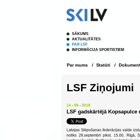
SĀKUMS
AKTUALITĀTES
PAR LSF
INFORMĀCIJA SPORTISTIEM
Par mums
/
Statūti
/
Dokument
LSF Ziņojumi
14 • 09 • 2018
LSF gadskārtējā Kopsapulce 
Latvijas Slēpošanas federācijas valde izsl
notiks 28.septembrī plkst. 15.00, Rīgā, 