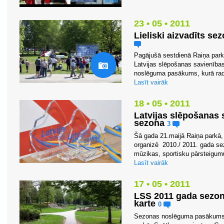
23 • 05 • 2011
Lieliski aizvadīts 
Pagājušā sestdienā Raiņa parkā
Latvijas slēpošanas savienība
noslēguma pasākums, kurā rad
Lasīt vairāk
18 • 05 • 2011
Latvijas slēpošanas 
sezona
3
Šā gada 21.maijā Raiņa parkā, 
organizē 2010./ 2011. gada s
mūzikas, sportisku pārsteigumu (
Lasīt vairāk
17 • 05 • 2011
LSS 2011 gada sezo
karte
0
Sezonas noslēguma pasākums, k