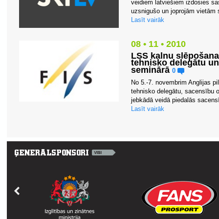
veidiem latviešiem izdosies sa
uzsnigušo un joprojām vietām s
Lasīt vairāk
08 • 11 • 2010
LSS kalnu slēpošanas
tehnisko delegātu un
seminārā
0
No 5.-7. novembrim Anglijas pi
tehnisko delegātu, sacensību o
jebkādā veidā piedalās sacens
Lasīt vairāk