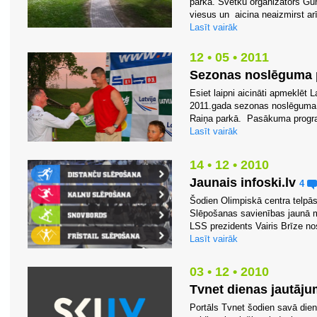
parkā. Svētku organizators Gun
viesus un aicina neaizmirst arī 
Lasīt vairāk
12 • 05 • 2011
Sezonas noslēguma
Esiet laipni aicināti apmeklēt 
2011.gada sezonas noslēguma 
Raiņa parkā. Pasākuma progra
Lasīt vairāk
14 • 12 • 2010
Jaunais infoski.lv
4
Šodien Olimpiskā centra telpā
Slēpošanas savienības jaunā mā
LSS prezidents Vairis Brīze nos
Lasīt vairāk
03 • 12 • 2010
Tvnet dienas jautāj
Portāls Tvnet šodien savā dien