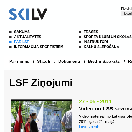
Pieteik
SĀKUMS
TRASES
AKTUALITĀTES
SPORTA KLUBI UN SKOLAS
PAR LSF
INSTRUKTORI
INFORMĀCIJA SPORTISTIEM
KALNU SLĒPOŠANA
Par mums
/
Statūti
/
Dokumenti
/
Biedru Saraksts
/
Re
LSF Ziņojumi
27 • 05 • 2011
Video no LSS sezon
Video matereāli no Latvijas 
2011. gada 21. maijā.
Lasīt vairāk