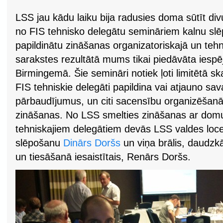
LSS jau kādu laiku bija radusies doma sūtīt di
no FIS tehnisko delegātu semināriem kalnu slēp
papildinātu zināšanas organizatoriskajā un tehn
sarakstes rezultātā mums tikai piedāvāta iespē
Birmingemā. Šie semināri notiek ļoti limitētā sk
FIS tehniskie delegāti papildina vai atjauno sa
pārbaudījumus, un citi sacensību organizēšanā i
zināšanas. No LSS smelties zināšanas ar domu
tehniskajiem delegātiem devās LSS valdes locekl
slēpošanu
Dinārs Doršs
un viņa brālis, daudzk
un tiesāšanā iesaistītais, Renārs Doršs.