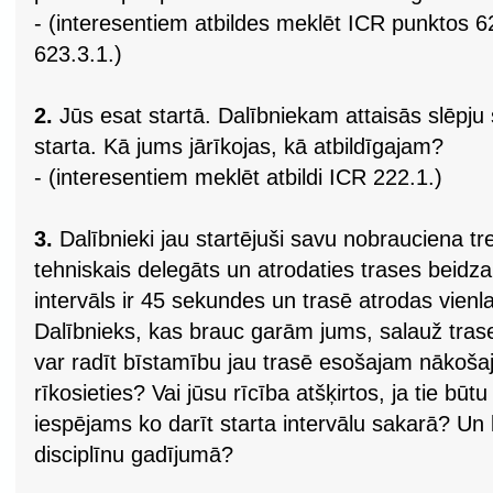
- (interesentiem atbildes meklēt ICR punktos 62
623.3.1.)
2.
Jūs esat startā. Dalībniekam attaisās slēpju 
starta. Kā jums jārīkojas, kā atbildīgajam?
- (interesentiem meklēt atbildi ICR 222.1.)
3.
Dalībnieki jau startējuši savu nobrauciena tr
tehniskais delegāts un atrodaties trases beidza
intervāls ir 45 sekundes un trasē atrodas vienlai
Dalībnieks, kas brauc garām jums, salauž trase
var radīt bīstamību jau trasē esošajam nākoša
rīkosieties? Vai jūsu rīcība atšķirtos, ja tie bū
iespējams ko darīt starta intervālu sakarā? Un 
disciplīnu gadījumā?