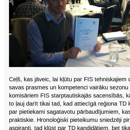
Ceļš, kas jāveic, lai kļūtu par FIS tehniskajiem 
savas prasmes un kompetenci vairāku sezonu 
komisāriem FIS starptautiskajās sacensībās, kā
to ļauj darīt tikai tad, kad attiecīgā reģiona 
par pietiekami sagatavotu pārbaudījumiem, kas 
praktiskie. Hronoloģiski pieteikumu sniedzēji 
aspiranti, tad kļūst par TD kandidātiem, bet tika