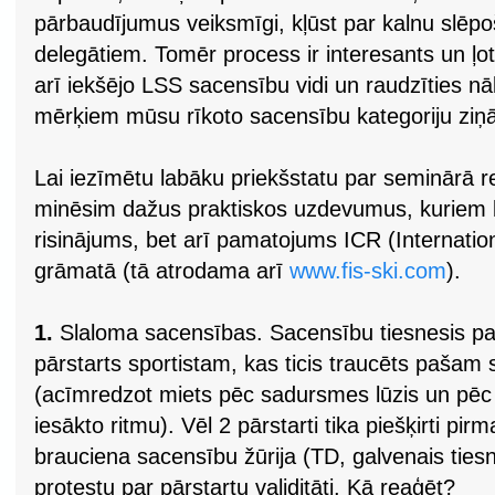
pārbaudījumus veiksmīgi, kļūst par kalnu slēp
delegātiem. Tomēr process ir interesants un ļot
arī iekšējo LSS sacensību vidi un raudzīties 
mērķiem mūsu rīkoto sacensību kategoriju ziņā
Lai iezīmētu labāku priekšstatu par seminārā r
minēsim dažus praktiskos uzdevumus, kuriem bi
risinājums, bet arī pamatojums ICR (Internatio
grāmatā (tā atrodama arī
www.fis-ski.com
).
1.
Slaloma sacensības. Sacensību tiesnesis pazi
pārstarts sportistam, kas ticis traucēts pašam 
(acīmredzot miets pēc sadursmes lūzis un pēc 
iesākto ritmu). Vēl 2 pārstarti tika piešķirti p
brauciena sacensību žūrija (TD, galvenais ties
protestu par pārstartu validitāti. Kā reaģēt?