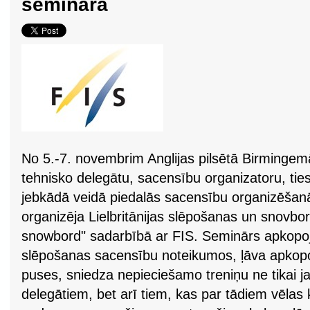
seminārā
No 5.-7. novembrim Anglijas pilsētā Birmingemā
tehnisko delegātu, sacensību organizatoru, tie
jebkādā veidā piedalās sacensību organizēšan
organizēja Lielbritānijas slēpošanas un snovbord
snowbord" sadarbībā ar FIS. Seminārs apkopoj
slēpošanas sacensību noteikumos, ļāva apkopo
puses, sniedza nepieciešamo treniņu ne tikai j
delegātiem, bet arī tiem, kas par tādiem vēlas 