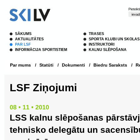
Pieteik
SĀKUMS
TRASES
AKTUALITĀTES
SPORTA KLUBI UN SKOLAS
PAR LSF
INSTRUKTORI
INFORMĀCIJA SPORTISTIEM
KALNU SLĒPOŠANA
Par mums
/
Statūti
/
Dokumenti
/
Biedru Saraksts
/
Re
LSF Ziņojumi
08 • 11 • 2010
LSS kalnu slēpošanas pārstāvj
tehnisko delegātu un sacensīb