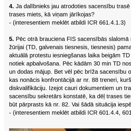
4.
Ja dalībnieks jau atrodoties sacensību trasē 
trases miets, kā viņam jārīkojas?
- (interesentiem meklēt atbildi ICR 661.4.1.3)
5.
Pēc otrā brauciena FIS sacensībās slalomā nr. 
žūrijai (TD, galvenais tiesnesis, tiesnesis) pama
aktuālā protestu iesniegšanas laika beigām TD 
notiek apbalvošana. Pēc kādām 30 min TD nosūt
un dodas mājup. Bet vēl pēc brīža sacensību of
kas nonācis konfrontācijā ar nr. 88 treneri, kurš
diskvalifikāciju. Izejot cauri dokumentiem un t
sacensību sekretārs konstatē, ka dēļ trases tie
būt pārprasts kā nr. 82. Vai šādā situācija ies
- (interesentiem meklēt atbildi ICR 601.4.4, 60