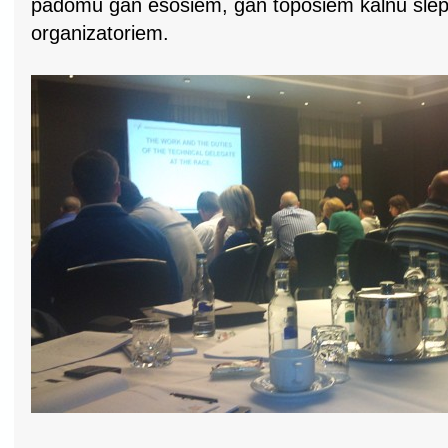
padomu gan esošiem, gan topošiem kalnu slē
organizatoriem.