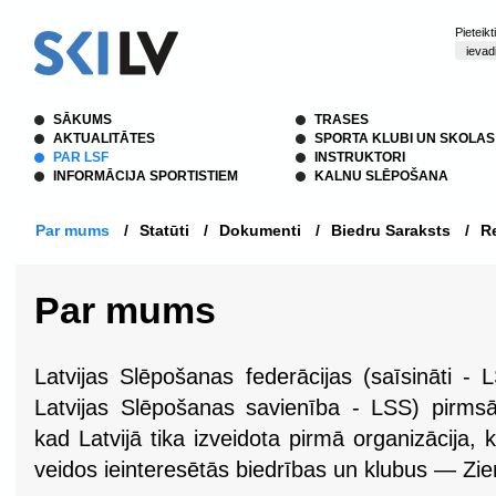
Pieteik
SĀKUMS
TRASES
AKTUALITĀTES
SPORTA KLUBI UN SKOLAS
PAR LSF
INSTRUKTORI
INFORMĀCIJA SPORTISTIEM
KALNU SLĒPOŠANA
Par mums
/
Statūti
/
Dokumenti
/
Biedru Saraksts
/
Re
Par mums
Latvijas Slēpošanas federācijas (saīsināti - 
Latvijas Slēpošanas savienība - LSS) pirms
kad Latvijā tika izveidota pirmā organizācija,
veidos ieinteresētās biedrības un klubus — Zi