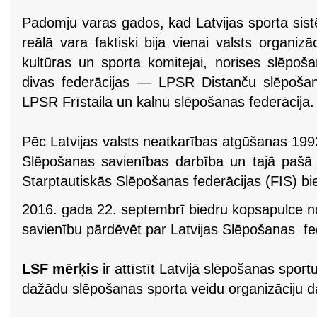
Padomju varas gados, kad Latvijas sporta sistēm
reālā vara faktiski bija vienai valsts organiz
kultūras un sporta komitejai, norises slēpoš
divas federācijas — LPSR Distanču slēpošan
LPSR Frīstaila un kalnu slēpošanas federācija.
Pēc Latvijas valsts neatkarības atgūšanas 1992
Slēpošanas savienības darbība un tajā pašā g
Starptautiskās Slēpošanas federācijas (FIS) bi
2016. gada 22. septembrī biedru kopsapulce n
savienību pārdēvēt par Latvijas Slēpošanas fe
LSF mērķis
ir attīstīt Latvijā slēpošanas sport
dažādu slēpošanas sporta veidu organizāciju d