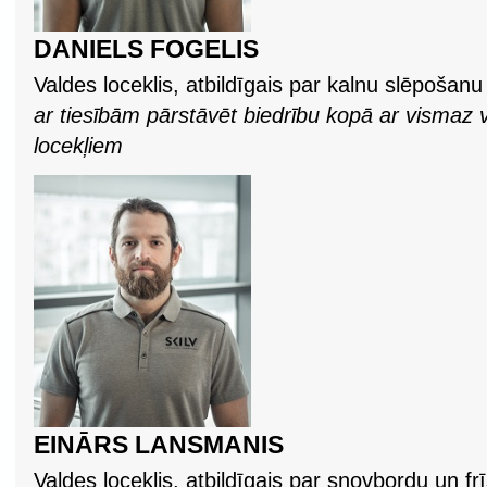
DANIELS FOGELIS
Valdes loceklis, atbildīgais par kalnu slēpošanu
ar tiesībām pārstāvēt biedrību kopā ar vismaz vi
locekļiem
EINĀRS LANSMANIS
Valdes loceklis, atbildīgais par snovbordu un fr