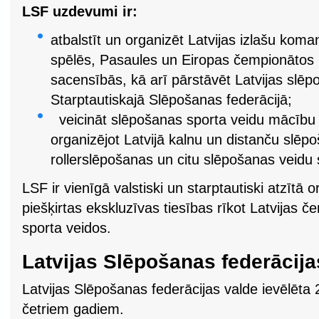
LSF uzdevumi ir:
atbalstīt un organizēt Latvijas izlašu kom
spēlēs, Pasaules un Eiropas čempionātos u
sacensībās, kā arī pārstāvēt Latvijas slē
Starptautiskajā Slēpošanas federācijā;
veicināt slēpošanas sporta veidu mācību 
organizējot Latvijā kalnu un distanču slēp
rollerslēpošanas un citu slēpošanas veidu
LSF ir vienīgā valstiski un starptautiski atzītā or
piešķirtas ekskluzīvas tiesības rīkot Latvijas 
sporta veidos.
Latvijas Slēpošanas federācija
Latvijas Slēpošanas federācijas valde ievēlēta
četriem gadiem.