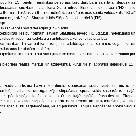
publikā. LSF biedri ir juridiskas personas, kuru darbība ir saistīta ar slēpošanas
lēpošanas, snovborda, tajā skaitā Starptautiskā Slēpošanas federācijā (FIS) atzīto
a likumu ir tiesības vadīt un koordinēt darbu slēpošanas sporta veidos valstī, kā arī
sporta organizācijā - Starptautiskās Slēpošanas federācijā (FIS).
ijā.
tiskās Slēpošanas federācijas (FIS) biedrs.
epublikas tiesību normām, saviem Statūtiem, ievēro FIS Statūtus, noteikumus un
asaules Antidopinga kodeksu un antidopinga konvencijas prasības.
s tiesības. Tā var būt kā prasītāja un atbildētāja tiesā, saimnieciskajā tiesā un
kumdošanas izrietošām tiesībām.
 īpašumu, tā neatbild par savu juridisko biedru saistībām, tāpat kā tie neatbild par
m biedriem realizē mērķus un uzdevumus, kurus tie ir labprātīgi deleģējuši LSF
a veidu attīstīšana Latvijā, koordinējot slēpošanas sporta veidu organizācijas,
ordinējot, atbalstot un organizējot slēpošanas sporta veidu sacensības Latvijā,
 un pēc iespējas labākus startus Olimpiskajās spēlēs, Pasaules un Eiropas
censībās, veicinot slēpošanas sporta bāzu izveidi un funkcionēšanu, veicinot
orta speciālistu sagatavošanā, kā arī pārstāvot Latvijas slēpošanas sporta veidus
.