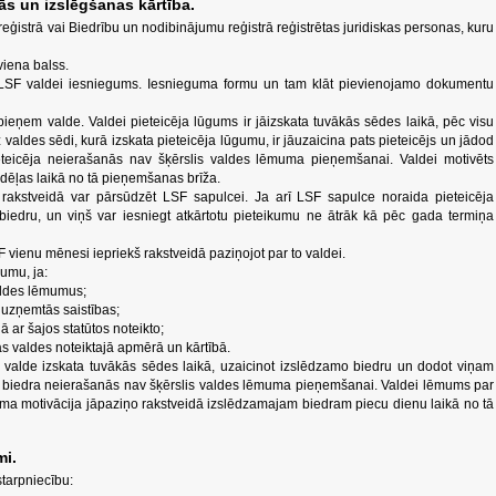
ās un izslēgšanas kārtība.
ģistrā vai Biedrību un nodibinājumu reģistrā reģistrētas juridiskas personas, kuru
viena balss.
z LSF valdei iesniegums. Iesnieguma formu un tam klāt pievienojamo dokumentu
ņem valde. Valdei pieteicēja lūgums ir jāizskata tuvākās sēdes laikā, pēc visu
des sēdi, kurā izskata pieteicēja lūgumu, ir jāuzaicina pats pieteicējs un jādod
teicēja neierašanās nav šķērslis valdes lēmuma pieņemšanai. Valdei motivēts
dēļas laikā no tā pieņemšanas brīža.
rakstveidā var pārsūdzēt LSF sapulcei. Ja arī LSF sapulce noraida pieteicēja
iedru, un viņš var iesniegt atkārtotu pieteikumu ne ātrāk kā pēc gada termiņa
SF vienu mēnesi iepriekš rakstveidā paziņojot par to valdei.
mumu, ja:
aldes lēmumus;
 uzņemtās saistības;
nā ar šajos statūtos noteikto;
s valdes noteiktajā apmērā un kārtībā.
 valde izskata tuvākās sēdes laikā, uzaicinot izslēdzamo biedru un dodot viņam
 biedra neierašanās nav šķērslis valdes lēmuma pieņemšanai. Valdei lēmums par
ma motivācija jāpaziņo rakstveidā izslēdzamajam biedram piecu dienu laikā no tā
mi.
starpniecību: