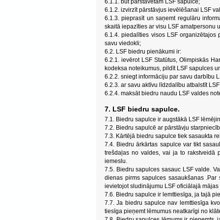
6.1.1. būt pārstāvētam LSF sapulcē;
6.1.2. izvirzīt pārstāvjus ievēlēšanai LSF va
6.1.3. pieprasīt un saņemt regulāru info
skaitā iepazīties ar visu LSF amatpersonu 
6.1.4. piedalīties visos LSF organizētajo
savu viedokli;
6.2. LSF biedru pienākumi ir:
6.2.1. ievērot LSF Statūtus, Olimpiskās H
kodeksa noteikumus, pildīt LSF sapulces 
6.2.2. sniegt informāciju par savu darbību 
6.2.3. ar savu aktīvu līdzdalību atbalstīt 
6.2.4. maksāt biedru naudu LSF valdes note
7. LSF biedru sapulce.
7.1. Biedru sapulce ir augstākā LSF lēmējins
7.2. Biedru sapulcē ar pārstāvju starpniecību 
7.3. Kārtējā biedru sapulce tiek sasaukta re
7.4. Biedru ārkārtas sapulce var tikt sasau
trešdaļas no valdes, vai ja to rakstveid
iemeslu.
7.5. Biedru sapulces sasauc LSF valde. Val
dienas pirms sapulces sasaukšanas .Par s
ievietojot sludinājumu LSF oficiālajā mājas 
7.6. Biedru sapulce ir lemttiesīga, ja tajā 
7.7. Ja biedru sapulce nav lemttiesīga kvo
tiesīga pieņemt lēmumus neatkarīgi no klāte
7.8. Biedru sapulces lēmums ir pieņemts, 