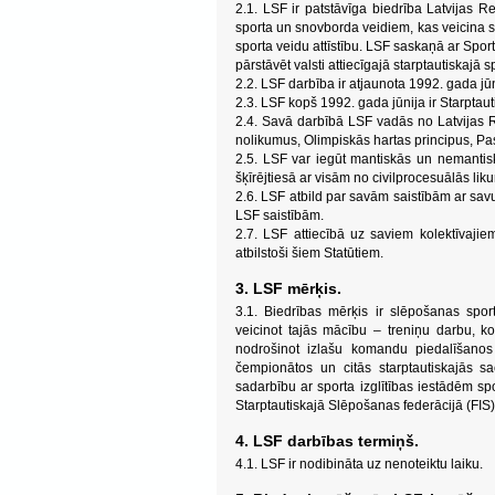
2.1. LSF ir patstāvīga biedrība Latvijas Re
sporta un snovborda veidiem, kas veicina s
sporta veidu attīstību. LSF saskaņā ar Sport
pārstāvēt valsti attiecīgajā starptautiskajā 
2.2. LSF darbība ir atjaunota 1992. gada jūn
2.3. LSF kopš 1992. gada jūnija ir Starptau
2.4. Savā darbībā LSF vadās no Latvijas R
nolikumus, Olimpiskās hartas principus, P
2.5. LSF var iegūt mantiskās un nemantiskā
šķīrējtiesā ar visām no civilprocesuālās li
2.6. LSF atbild par savām saistībām ar savu
LSF saistībām.
2.7. LSF attiecībā uz saviem kolektīvajie
atbilstoši šiem Statūtiem.
3. LSF mērķis.
3.1. Biedrības mērķis ir slēpošanas sport
veicinot tajās mācību – treniņu darbu, ko
nodrošinot izlašu komandu piedalīšanos
čempionātos un citās starptautiskajās sa
sadarbību ar sporta izglītības iestādēm sp
Starptautiskajā Slēpošanas federācijā (FIS)
4. LSF darbības termiņš.
4.1. LSF ir nodibināta uz nenoteiktu laiku.