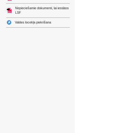
Nepieciešamie dokumenti, lai iestātos
LSF
Valdes locekļa piekrišana