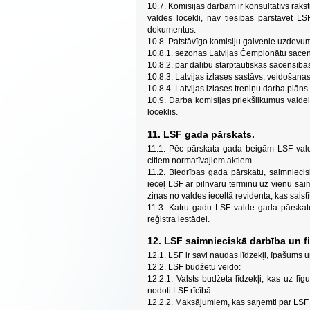
10.7. Komisijas darbam ir konsultatīvs raks
valdes locekli, nav tiesības pārstāvēt 
dokumentus.
10.8. Patstāvīgo komisiju galvenie uzdevum
10.8.1. sezonas Latvijas Čempionātu sace
10.8.2. par dalību starptautiskās sacensībās
10.8.3. Latvijas izlases sastāvs, veidošanas 
10.8.4. Latvijas izlases treniņu darba plāns.
10.9. Darba komisijas priekšlikumus valdei
loceklis.
11. LSF gada pārskats.
11.1. Pēc pārskata gada beigām LSF val
citiem normatīvajiem aktiem.
11.2. Biedrības gada pārskatu, saimniecis
ieceļ LSF ar pilnvaru termiņu uz vienu sai
ziņas no valdes ieceltā revidenta, kas saist
11.3. Katru gadu LSF valde gada pārskatu
reģistra iestādei.
12. LSF saimnieciskā darbība un f
12.1. LSF ir savi naudas līdzekļi, īpašums u
12.2. LSF budžetu veido:
12.2.1. Valsts budžeta līdzekļi, kas uz lī
nodoti LSF rīcībā.
12.2.2. Maksājumiem, kas saņemti par LSF