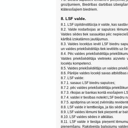
grozījumiem, Biedrības darbības izbeigšan
klātesošajiem biedriem.
8. LSF valde.
8.1. LSF izpildinstitūcija ir valde, kas sast
8.2. Valde nodarbojas ar sapulces lēmum
Valdes sēdes tiek sasauktas pēc nepiecieš
kārtībā izskatāmos jautājumus.
8.3. Valdes locekļus ievēl LSF biedru sap
un valdes priekšsēdētājs tiek ievēlēts uz č
8.4. Pēc valdes priekšsēdētāja priekšlikuma
Valdes priekšsēdētāja vietnieks aizvieto
locekļu kompetenci.
8.5. Valdes priekšsēdētājs un valdes priek
8.6. Pārējie valdes locekļi savas atbildības
8.7. LSF valde:
8.7.1. sasauc LSF biedru sapulces;
8.7.2. pēc valdes priekšsēdētāja priekšlik
8.7.3. rīkojas ar bankas kontā esošajiem L
8.7.4. valdei ir tiesības noteikt LSF bied
8.7.5. apstiprina un ieceļ zvērinātu revident
8.8. LSF valde ir lemttiesīga, ja tās sēdē p
8.9. LSF valdes lēmumi tiek pieņemti ar ba
8.10. LSF valdes sēdes ir atklātas.
8.11. LSF valde ir tiesīga pieņemt lēmum
pieņemšanu. Rakstveida balsojumu valdes lo