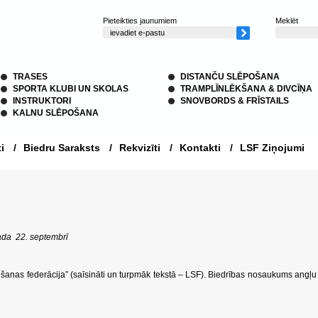
Pieteikties jaunumiem
Meklēt
TRASES
DISTANČU SLĒPOŠANA
SPORTA KLUBI UN SKOLAS
TRAMPLĪNLĒKŠANA & DIVCĪŅA
INSTRUKTORI
SNOVBORDS & FRĪSTAILS
KALNU SLĒPOŠANA
i
/
Biedru Saraksts
/
Rekvizīti
/
Kontakti
/
LSF Ziņojumi
ada 22. septembrī
ošanas federācija” (saīsināti un turpmāk tekstā – LSF). Biedrības nosaukums angļu