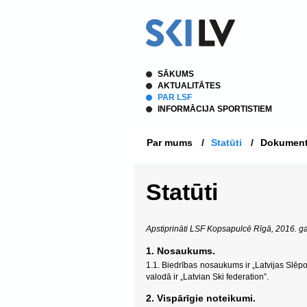
SĀKUMS
AKTUALITĀTES
PAR LSF
INFORMĀCIJA SPORTISTIEM
Par mums
/
Statūti
/
Dokument
Statūti
Apstiprināti LSF Kopsapulcē Rīgā, 2016. g
1. Nosaukums.
1.1. Biedrības nosaukums ir „Latvijas Slēp
valodā ir „Latvian Ski federation”.
2. Vispārīgie noteikumi.