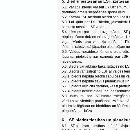
5. Biedru iestāšanās LSF, izstāšan
5.1. Par LSF biedru var būt LR Uzņēmumu re
darbības joma ir slēpošanas sporta veidi.
5.2. Katram LSF biedram biedru sapulcē ir 
5.3. Lai kļūtu par LSF biedru, jāiesnied
sarakstu nosaka LSF valde.
5.4. Lēmumu par biedra uzņemšanu LSF pie
nepieciešamo dokumentu saņemšanas. Uz val
viņam vārds sava viedokļa paušanai. Pie
lēmums rakstveidā jāpaziņo pieteicējam ne
5.5. Valdes noraidošo lēmumu pieteicējs 
lūgumu, pieteicējs nav uzņemts par LSF b
izbeigšanās.
5.6. Biedrs var jebkurā laikā izstāties no L
5.7. Biedru var izslēgt no LSF ar valdes lē
5.7.1. biedrs nepilda biedru sapulces un v
5.7.2. biedrs nepilda savus pienākumus un
5.7.3. biedrs veic citu darbību, kas ir pretru
5.7.4. biedrs neveic biedru naudas iemaksa
5.8. Jautājumu par LSF biedra izslēgšanu
vārdu sava viedokļa paušanai. Izslēdzamā
biedra izslēgšanu no biedrības un šā lēmu
pieņemšanas brīža.
6. LSF biedru tiesības un pienāku
6.1. LSF biedram ir tiesības ar tā pārstāvju 