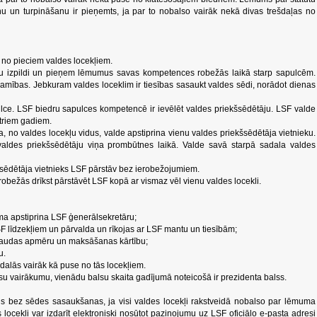
u un turpināšanu ir pieņemts, ja par to nobalso vairāk nekā divas trešdaļas no
āv no pieciem valdes locekļiem.
u izpildi un pieņem lēmumus savas kompetences robežās laikā starp sapulcēm.
amības. Jebkuram valdes loceklim ir tiesības sasaukt valdes sēdi, norādot dienas
ulce. LSF biedru sapulces kompetencē ir ievēlēt valdes priekšsēdētāju. LSF valde
etriem gadiem.
, no valdes locekļu vidus, valde apstiprina vienu valdes priekšsēdētāja vietnieku.
 valdes priekšsēdētāju viņa prombūtnes laikā. Valde savā starpā sadala valdes
šsēdētāja vietnieks LSF pārstāv bez ierobežojumiem.
 robežās drīkst pārstāvēt LSF kopā ar vismaz vēl vienu valdes locekli.
uma apstiprina LSF ģenerālsekretāru;
SF līdzekļiem un pārvalda un rīkojas ar LSF mantu un tiesībām;
ru naudas apmēru un maksāšanas kārtību;
u.
iedalās vairāk kā puse no tās locekļiem.
lsu vairākumu, vienādu balsu skaita gadījumā noteicošā ir prezidenta balss.
us bez sēdes sasaukšanas, ja visi valdes locekļi rakstveidā nobalso par lēmuma
cekļi var izdarīt elektroniski nosūtot paziņojumu uz LSF oficiālo e-pasta adresi