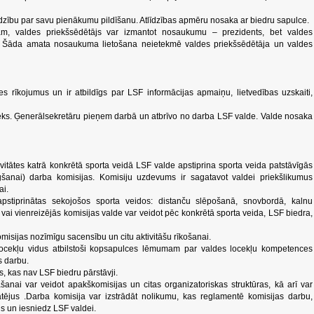
līdzību par savu pienākumu pildīšanu. Atlīdzības apmēru nosaka ar biedru sapulce.
jām, valdes priekšsēdētājs var izmantot nosaukumu – prezidents, bet valdes
ts. Šāda amata nosaukuma lietošana neietekmē valdes priekšsēdētāja un valdes
s rīkojumus un ir atbildīgs par LSF informācijas apmaiņu, lietvedības uzskaiti,
nieks. Ģenerālsekretāru pieņem darbā un atbrīvo no darba LSF valde. Valde nosaka
ivitātes katrā konkrētā sporta veidā LSF valde apstiprina sporta veida patstāvīgās
gšanai) darba komisijas. Komisiju uzdevums ir sagatavot valdei priekšlikumus
ai.
apstiprinātas sekojošos sporta veidos: distanču slēpošanā, snovbordā, kalnu
vai vienreizējās komisijas valde var veidot pēc konkrētā sporta veida, LSF biedra,
omisijas nozīmīgu sacensību un citu aktivitāšu rīkošanai.
 locekļu vidus atbilstoši kopsapulces lēmumam par valdes locekļu kompetences
s darbu.
s, kas nav LSF biedru pārstāvji.
anai var veidot apakškomisijas un citas organizatoriskas struktūras, kā arī var
atējus .Darba komisija var izstrādāt nolikumu, kas reglamentē komisijas darbu,
is un iesniedz LSF valdei.