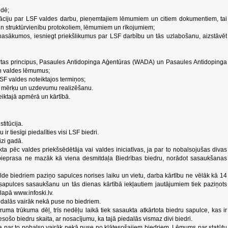
ldē;
rmāciju par LSF valdes darbu, pieņemtajiem lēmumiem un citiem dokumentiem, tai
un struktūrvienību protokoliem, lēmumiem un rīkojumiem;
s pasākumos, iesniegt priekšlikumus par LSF darbību un tās uzlabošanu, aizstāvēt
artas principus, Pasaules Antidopinga Aģentūras (WADA) un Pasaules Antidopinga
un valdes lēmumus;
LSF valdes noteiktajos termiņos;
LSF mērķu un uzdevumu realizēšanu.
iktajā apmērā un kārtībā.
titūcija.
ir tiesīgi piedalīties visi LSF biedri.
izi gadā.
kta pēc valdes priekšsēdētāja vai valdes iniciatīvas, ja par to nobalsojušas divas
ā pieprasa ne mazāk kā viena desmitdaļa Biedrības biedru, norādot sasaukšanas
de biedriem paziņo sapulces norises laiku un vietu, darba kārtību ne vēlāk kā 14
apulces sasaukšanu un tās dienas kārtībā iekļautiem jautājumiem tiek paziņots
lapā www.infoski.lv.
piedalās vairāk nekā puse no biedriem.
ruma trūkuma dēļ, trīs nedēļu laikā tiek sasaukta atkārtota biedru sapulce, kas ir
sošo biedru skaita, ar nosacījumu, ka tajā piedalās vismaz divi biedri.
ja par to nobalso vairāk nekā puse no klātesošajiem biedriem. Lēmums par statūtu