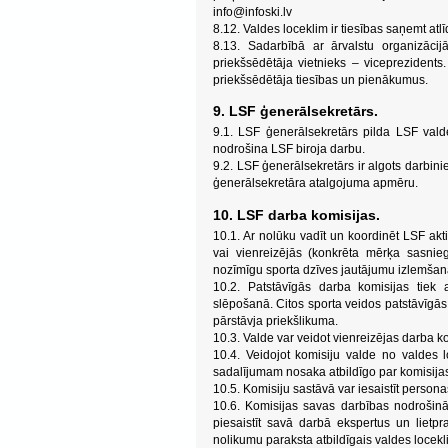
info@infoski.lv
8.12. Valdes loceklim ir tiesības saņemt at
8.13. Sadarbībā ar ārvalstu organizāci
priekšsēdētāja vietnieks – vicepreziden
priekšsēdētāja tiesības un pienākumus.
9. LSF ģenerālsekretārs.
9.1. LSF ģenerālsekretārs pilda LSF valde
nodrošina LSF biroja darbu.
9.2. LSF ģenerālsekretārs ir algots darbi
ģenerālsekretāra atalgojuma apmēru.
10. LSF darba komisijas.
10.1. Ar nolūku vadīt un koordinēt LSF akt
vai vienreizējās (konkrēta mērķa sasnie
nozīmīgu sporta dzīves jautājumu izlemšan
10.2. Patstāvīgās darba komisijas tiek 
slēpošanā. Citos sporta veidos patstāvīgās 
pārstāvja priekšlikuma.
10.3. Valde var veidot vienreizējas darba k
10.4. Veidojot komisiju valde no valdes
sadalījumam nosaka atbildīgo par komisija
10.5. Komisiju sastāvā var iesaistīt persona
10.6. Komisijas savas darbības nodrošināš
piesaistīt savā darbā ekspertus un lietpr
nolikumu paraksta atbildīgais valdes locekl