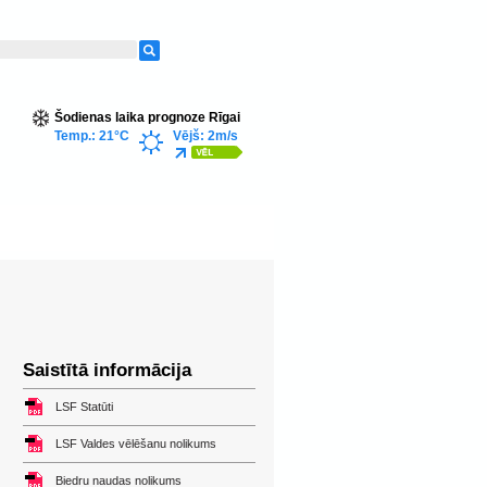
Šodienas laika prognoze Rīgai
Temp.: 21°C
Vējš: 2m/s
Saistītā informācija
LSF Statūti
LSF Valdes vēlēšanu nolikums
Biedru naudas nolikums