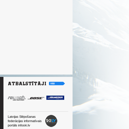
Latvijas Slēpošanas
federācijas informatīvais
portāls infoski.lv