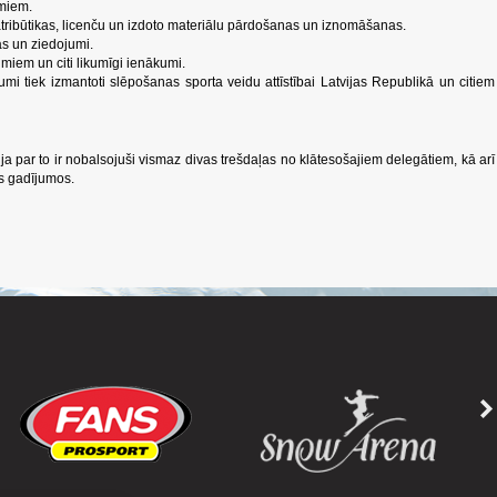
umiem.
atribūtikas, licenču un izdoto materiālu pārdošanas un iznomāšanas.
as un ziedojumi.
umiem un citi likumīgi ienākumi.
umi tiek izmantoti slēpošanas sporta veidu attīstībai Latvijas Republikā un citiem
ja par to ir nobalsojuši vismaz divas trešdaļas no klātesošajiem delegātiem, kā arī
s gadījumos.