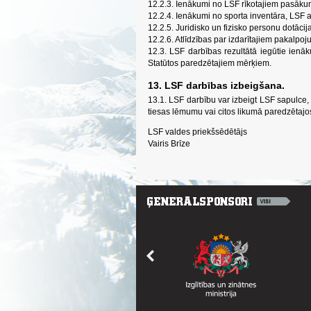
12.2.3. Ienākumi no LSF rīkotajiem pasāk
12.2.4. Ienākumi no sporta inventāra, LSF 
12.2.5. Juridisko un fizisko personu dotācij
12.2.6. Atlīdzības par izdarītajiem pakalpoj
12.3. LSF darbības rezultātā iegūtie ienāk
Statūtos paredzētajiem mērķiem.
13. LSF darbības izbeigšana.
13.1. LSF darbību var izbeigt LSF sapulce, 
tiesas lēmumu vai citos likumā paredzētajo
LSF valdes priekšsēdētājs
Vairis Brīze