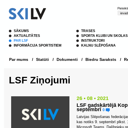
Pieteik
SĀKUMS
TRASES
AKTUALITĀTES
SPORTA KLUBI UN SKOLAS
PAR LSF
INSTRUKTORI
INFORMĀCIJA SPORTISTIEM
KALNU SLĒPOŠANA
Par mums
/
Statūti
/
Dokumenti
/
Biedru Saraksts
/
Re
LSF Ziņojumi
26 • 08 • 2021
LSF gadskārtējā Kop
septembrī
0
Latvijas Slēpošanas federācijas
kas notiks 9. septembrī plkst. 1
Microsoft Teams. Dalībnieku reģi