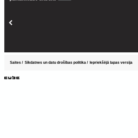
Saites
/
Sīkdatnes un datu drošības politika
/
Iepriekšējā lapas versija