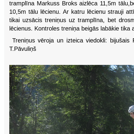
tramplīna Markuss Broks aizlēca 11,5m tālu
10,5m tālu lēcienu. Ar katru lēcienu strauji a
tikai uzsācis treniņus uz tramplīna, bet dros
lēcienus. Kontroles treniņa beigās labākie tika 
Treniņus vēroja un izteica viedokli: bijušai
T.Pāvuliņš