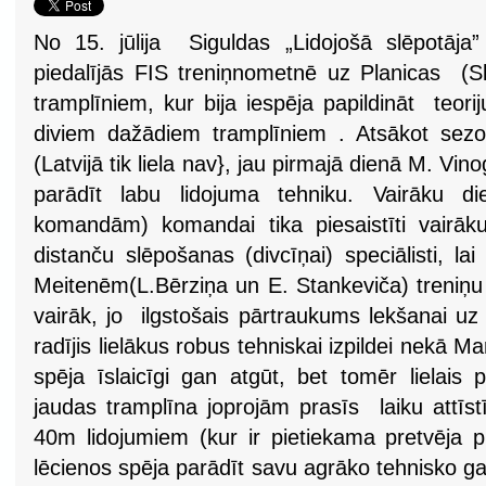
No 15. jūlija Siguldas „Lidojošā slēpotāja” 
piedalījās FIS treniņnometnē uz Planicas (Slo
tramplīniem, kur bija iespēja papildināt teor
diviem dažādiem tramplīniem . Atsākot sez
(Latvijā tik liela nav}, jau pirmajā dienā M. V
parādīt labu lidojuma tehniku. Vairāku d
komandām) komandai tika piesaistīti vairāk
distanču slēpošanas (divcīņai) speciālisti, lai
Meitenēm(L.Bērziņa un E. Stankeviča) treniņu
vairāk, jo ilgstošais pārtraukums lekšanai uz 
radījis lielākus robus tehniskai izpildei nekā
spēja īslaicīgi gan atgūt, bet tomēr lielais
jaudas tramplīna joprojām prasīs laiku attīstī
40m lidojumiem (kur ir pietiekama pretvēja 
lēcienos spēja parādīt savu agrāko tehnisko g