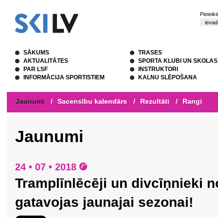
Pieteik
SĀKUMS
TRASES
AKTUALITĀTES
SPORTA KLUBI UN SKOLAS
PAR LSF
INSTRUKTORI
INFORMĀCIJA SPORTISTIEM
KALNU SLĒPOŠANA
Jaunumi
/
Sacensību kalendārs
/
Rezultāti
/
Rangi
Jaunumi
24 • 07 • 2018
Tramplīnlēcēji un divcīņnieki 
gatavojas jaunajai sezonai!