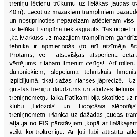
treniņu lēcienu trūkumu uz lielākas jaudas tr
40m). Lecot uz mazākiem tramplīniem pazaudē 
un nostiprinoties nepareizam atlēcienam viss i
uz lielāka tramplīna tiek sagrauts. Tas nopietni
,ka Markuss uz mazajiem tramplīniem gandrīz 
tehnika ir apmierinoša (to arī atzīmēja ārz
Protams, vēl atsevišķas atspēriena detaļ
vērtējums ir labam līmenim cerīgs! Arī rolle
dalībniekiem, slēpojuma tehniskais līmeni
izpildījumā, tikai dažas nianses jāprecizē. U
gulstas treniņu daudzums un slodzes lielums ,
treniņnometņu laika.Patīkami bija skatīties uz
klubu „Lidozols” un „Lidojošais slēpotājs
treniņnometni Planicā uz dažādas jaudas tram
atļauja no FIS pārstāvjiem ,kopā ar lielākaji
veikt kontroltreniņu. Ar ļoti labi attīstītu 