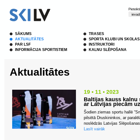
Pieteik
SĀKUMS
TRASES
AKTUALITĀTES
SPORTA KLUBI UN SKOLAS
PAR LSF
INSTRUKTORI
INFORMĀCIJA SPORTISTIEM
KALNU SLĒPOŠANA
Aktualitātes
19 • 11 • 2023
Baltijas kauss kalnu
ar Latvijas piecām u
Šodien ziemas sportu hallē “Sn
pilsētā Druskininkos, ar paral
noslēdzās Latvijas Slēpošanas f
Lasīt vairāk