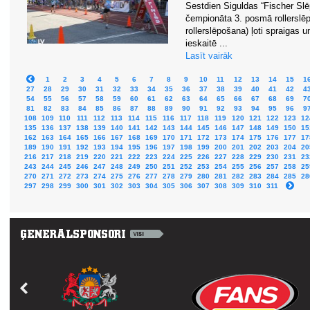
Sestdien Siguldas “Fischer Slē
čempionāta 3. posmā rollerslēp
rollerslēpošana) ļoti spraigas 
ieskaitē ...
Lasīt vairāk
1
2
3
4
5
6
7
8
9
10
11
12
13
14
15
1
27
28
29
30
31
32
33
34
35
36
37
38
39
40
41
42
4
54
55
56
57
58
59
60
61
62
63
64
65
66
67
68
69
7
81
82
83
84
85
86
87
88
89
90
91
92
93
94
95
96
9
108
109
110
111
112
113
114
115
116
117
118
119
120
121
122
123
12
135
136
137
138
139
140
141
142
143
144
145
146
147
148
149
150
15
162
163
164
165
166
167
168
169
170
171
172
173
174
175
176
177
17
189
190
191
192
193
194
195
196
197
198
199
200
201
202
203
204
20
216
217
218
219
220
221
222
223
224
225
226
227
228
229
230
231
23
243
244
245
246
247
248
249
250
251
252
253
254
255
256
257
258
25
270
271
272
273
274
275
276
277
278
279
280
281
282
283
284
285
28
297
298
299
300
301
302
303
304
305
306
307
308
309
310
311