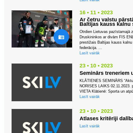
16 • 11 • 2023
Ar četru valstu pārs
Baltijas kauss kalnu
Otrdien Lietuvas pazīstamajā 
Druskininkos ar divām FIS ENL
prestižais Baltijas kauss kaln
federācija. ...
Lasīt vairāk
23 • 10 • 2023
Seminārs treneriem u
KLĀTIENES SEMINĀRS “Aktual
NORISES LAIKS 02.11.2023. 
VIETA Klātienē: Sporta un atp
Lasīt vairāk
23 • 10 • 2023
Atlases kritēriji dalī
Lasīt vairāk