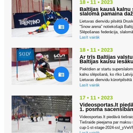
18 • 11 • 2023
Baltijas kausā kalnu
slalomā pamaina daž
Lietuvas dienvidu pilsētā Drus
“Snow arena” notiekošajā Balti
Slēpošanas federācija, slalomā 
Lasīt vairāk
18 • 11 • 2023
Ar trīs Baltijas vals
Baltijas kausu iesāku
Piektdien ar startu superslalo
kalnu slēpošanā, ko rīko Latvi
Lietuvas dienvidu kūrortpilsētā
Lasīt vairāk
17 • 11 • 2023
Videosportas.lt piedā
1. posma sacensībā
Videosportas.lt piedāvā tiešra
Tiešraide pieejama par maksu sa
cup-1-st-stage-2024-ssl_yVw
Lasīt vairāk