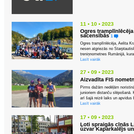
11 • 10 • 2023
Ogres tramplīnlēcēja
sacensībās
1
Ogres tramplīnlēcēja, Aelita Kr
nesen atgriezās no Starptautis
treniņnometnes Rumānijā, kuras
Lasīt vairāk
27 • 09 • 2023
Aizvadīta FIS nometne
Pirms dažām nedēļām noristinā
junioriem distanču slēpošanā. 
arī šajā reizē laiks un apvidus 
Lasīt vairāk
17 • 09 • 2023
Ļoti spraigās cīņās 
uzvar Kaparkalējs 