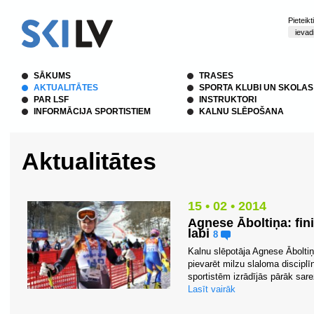
Pieteik
SĀKUMS
TRASES
AKTUALITĀTES
SPORTA KLUBI UN SKOLAS
PAR LSF
INSTRUKTORI
INFORMĀCIJA SPORTISTIEM
KALNU SLĒPOŠANA
Aktualitātes
15 • 02 • 2014
Agnese Āboltiņa: fini
labi
8
Kalnu slēpotāja Agnese Āboltiņa,
pievarēt milzu slaloma discipl
sportistēm izrādījās pārāk sarež
Lasīt vairāk