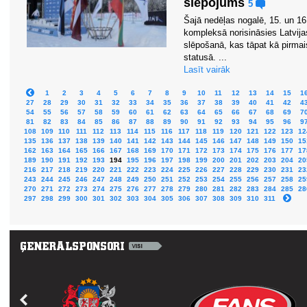
slēpojums
5
Šajā nedēļas nogalē, 15. un 16
kompleksā norisināsies Latvij
slēpošanā, kas tāpat kā pirma
statusā. ...
Lasīt vairāk
1
2
3
4
5
6
7
8
9
10
11
12
13
14
15
1
27
28
29
30
31
32
33
34
35
36
37
38
39
40
41
42
4
54
55
56
57
58
59
60
61
62
63
64
65
66
67
68
69
7
81
82
83
84
85
86
87
88
89
90
91
92
93
94
95
96
9
108
109
110
111
112
113
114
115
116
117
118
119
120
121
122
123
12
135
136
137
138
139
140
141
142
143
144
145
146
147
148
149
150
15
162
163
164
165
166
167
168
169
170
171
172
173
174
175
176
177
17
189
190
191
192
193
194
195
196
197
198
199
200
201
202
203
204
20
216
217
218
219
220
221
222
223
224
225
226
227
228
229
230
231
23
243
244
245
246
247
248
249
250
251
252
253
254
255
256
257
258
25
270
271
272
273
274
275
276
277
278
279
280
281
282
283
284
285
28
297
298
299
300
301
302
303
304
305
306
307
308
309
310
311