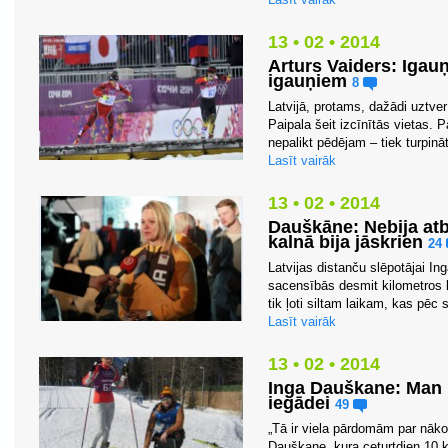
13 • 02 • 2014
Arturs Vaiders: Igau
igauņiem
8
Latvijā, protams, dažādi uztve
Paipala šeit izcīnītās vietas. 
nepalikt pēdējam – tiek turpināt
Lasīt vairāk
13 • 02 • 2014
Dauškāne: Nebija atb
kalnā bija jāskrien
24
Latvijas distanču slēpotājai I
sacensībās desmit kilometros kl
tik ļoti siltam laikam, kas pēc 
Lasīt vairāk
13 • 02 • 2014
Inga Dauškane: Man n
iegādei
49
„Tā ir viela pārdomām par nākot
Dauškane, kura ceturtdien 10 k