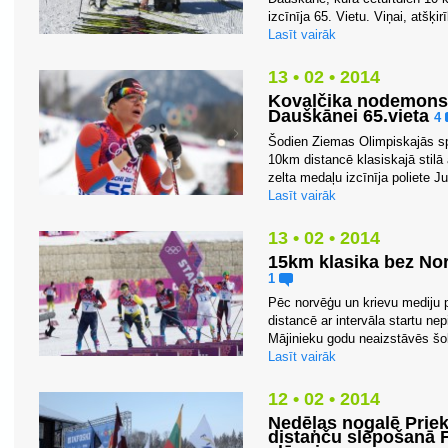
izcīnīja 65. Vietu. Viņai, atšķir
Lasīt vairāk
13 • 02 • 2014
Kovaļčika nodemonstr
Dauškānei 65.vieta
4
Šodien Ziemas Olimpiskajās s
10km distancē klasiskajā stilā 
zelta medaļu izcīnīja poliete Ju
Lasīt vairāk
13 • 02 • 2014
15km klasika bez No
1
Pēc norvēģu un krievu mediju 
distancē ar intervāla startu nep
Mājinieku godu neaizstāvēs šob
Lasīt vairāk
12 • 02 • 2014
Nedēļas nogalē Priek
distanču slēpošanā F