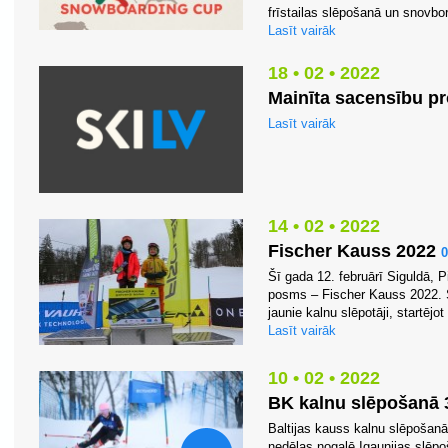
frīstailas slēpošanā un snovbord
Lasīt vairāk
18 • 02 • 2022
Mainīta sacensību 
Lasīt vairāk
14 • 02 • 2022
Fischer Kauss 2022
Šī gada 12. februārī Siguldā, P
posms – Fischer Kauss 2022. S
jaunie kalnu slēpotāji, startēj
Lasīt vairāk
10 • 02 • 2022
BK kalnu slēpošanā 
Baltijas kauss kalnu slēpošanā
nedēļas nogalē Igaunijas slēpo