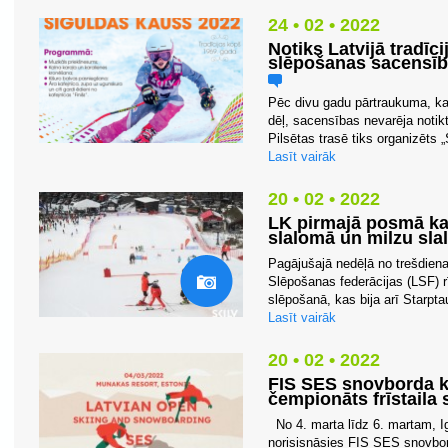
24 • 02 • 2022
Notiks Latvijā tradī
slēpošanas sacensīb
Pēc divu gadu pārtraukuma, ka
dēļ, sacensības nevarēja notik
Pilsētas trasē tiks organizēts 
Lasīt vairāk
20 • 02 • 2022
LK pirmajā posmā kal
slalomā un milzu sl
Pagājušajā nedēļā no trešdienas
Slēpošanas federācijas (LSF) r
slēpošanā, kas bija arī Starpta
Lasīt vairāk
20 • 02 • 2022
FIS SES snovborda ka
čempionāts frīstaila
No 4. marta līdz 6. martam, I
norisisnāsies FIS SES snovbor