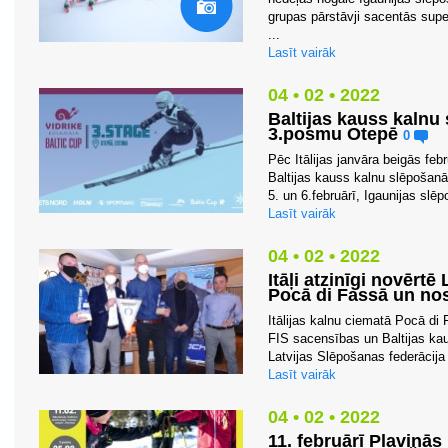
grupas pārstāvji sacentās supe
...
Lasīt vairāk
04 • 02 • 2022
Baltijas kauss kalnu
3.posmu Otepē
0
Pēc Itālijas janvāra beigās feb
Baltijas kauss kalnu slēpošanā
5. un 6.februārī, Igaunijas slēp
Lasīt vairāk
04 • 02 • 2022
Itāļi atzinīgi novērt
Pocā di Fassā un no
Itālijas kalnu ciematā Pocā di 
FIS sacensības un Baltijas kau
Latvijas Slēpošanas federācija 
Lasīt vairāk
04 • 02 • 2022
11. februārī Pļaviņās