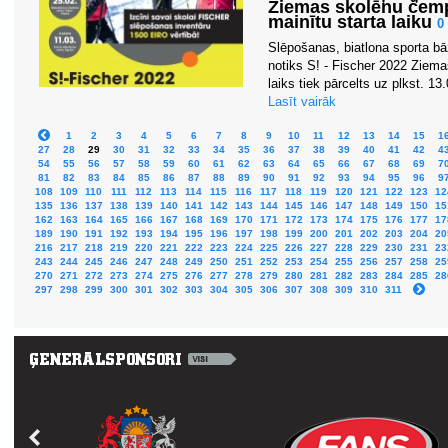
Ziemas skolēnu čemp
mainītu starta laiku
0
Slēpošanas, biatlona sporta bā
notiks S! - Fischer 2022 Ziem
laiks tiek pārcelts uz plkst. 13.
Lasīt vairāk
1
2
3
4
5
6
7
8
9
10
11
12
13
14
15
1
27
28
29
30
31
32
33
34
35
36
37
38
39
40
41
42
4
54
55
56
57
58
59
60
61
62
63
64
65
66
67
68
69
7
81
82
83
84
85
86
87
88
89
90
91
92
93
94
95
96
9
108
109
110
111
112
113
114
115
116
117
118
119
120
121
122
123
12
135
136
137
138
139
140
141
142
143
144
145
146
147
148
149
150
15
162
163
164
165
166
167
168
169
170
171
172
173
174
175
176
177
17
189
190
191
192
193
194
195
196
197
198
199
200
201
202
203
204
20
216
217
218
219
220
221
222
223
224
225
226
227
228
229
230
231
23
243
244
245
246
247
248
249
250
251
252
253
254
255
256
257
258
25
270
271
272
273
274
275
276
277
278
279
280
281
282
283
284
285
28
297
298
299
300
301
302
303
304
305
306
307
308
309
310
311