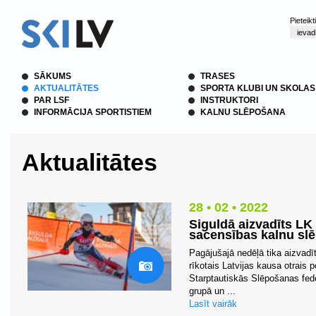
Pieteik
SĀKUMS
TRASES
AKTUALITĀTES
SPORTA KLUBI UN SKOLAS
PAR LSF
INSTRUKTORI
INFORMĀCIJA SPORTISTIEM
KALNU SLĒPOŠANA
Aktualitātes
28 • 02 • 2022
Siguldā aizvadīts LK
sacensības kalnu sl
Pagājušajā nedēļā tika aizvadī
rīkotais Latvijas kausa otrais 
Starptautiskās Slēpošanas fed
grupā un ...
Lasīt vairāk