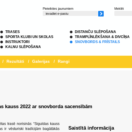
Pieteikties jaunumiem
Meklēt
TRASES
DISTANČU SLĒPOŠANA
SPORTA KLUBI UN SKOLAS
TRAMPLĪNLĒKŠANA & DIVCĪŅA
INSTRUKTORI
SNOVBORDS & FRĪSTAILS
KALNU SLĒPOŠANA
/
Rezultāti
/
Galerijas
/
Rangi
das kauss 2022 ar snovborda sacensībām
ētas trasē norisinās “Siguldas kauss
Saistītā informācija
 ir vēsturiski tradīcijām bagātākās