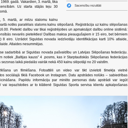
 1969. gadā. Vakardien, 3. martā, tika
Sacensību rezultāti
ensībām. Uz starta stājās teju 30
alomā.
, 5. martā, ar milzu slalomu kalnu
 martā notiks paralēlais slaloms kalnu slēpošanā. Reģistrācija uz kalnu slēpošanas
16.00. Pieteikt dalību var tikai reģistrējoties un apmaksājot dalību online sistēmā:
ensībās nevarēs pieteikties! Dalības maksa pieaugušajiem ir 15 eiro, bet bērniem
) 8 eiro. Uzrādot Siguldas novada iedzīvotāju identifikācijas karti 10% atlaide,
tlaide. Atlaides nesummējas.
ase sadarbībā ar Siguldas novada pašvaldību un Latvijas Slēpošanas federāciju.
 notiek „Baltijas kauss” 4 .posms, kas ir Starptautiskās Slēpošanas federācijas
 sezonas laikā piedalās vairāk nekā 450 kalnu slēpotāji no 20 valstīm.
afēšana un filmēšana. Fotoattēli un video var tikt izvietoti tīmekļa vietnē
tos sociālajā tīklā Facebook un Instagram. Datu apstrādes nolūks – sabiedrības
icināšana. Papildu informāciju par minēto personas datu apstrādi var iegūt
a/ vai iepazīstoties ar to klātienē Siguldas Sporta servisa klientu apkalpošanas