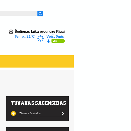
Šodienas laika prognoze Rīgai
Temp.: 21°C
Vējš: 0m/s
Ziemas festivāls