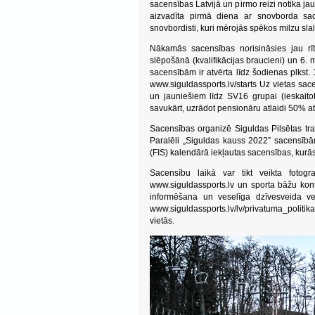
sacensības Latvijā un pirmo reizi notika jau
aizvadīta pirmā diena ar snovborda sac
snovbordisti, kuri mērojās spēkos milzu sl
Nākamās sacensības norisināsies jau rīt
slēpošānā (kvalifikācijas braucieni) un 6.
sacensībām ir atvērta līdz šodienas plkst. 
www.siguldassports.lv/starts Uz vietas sac
un jauniešiem līdz SV16 grupai (ieskaitot
savukārt, uzrādot pensionāru atlaidi 50% a
Sacensības organizē Siguldas Pilsētas tr
Paralēli „Siguldas kauss 2022” sacensībām
(FIS) kalendārā iekļautas sacensības, kurās
Sacensību laikā var tikt veikta fotogr
www.siguldassports.lv un sporta bāžu kon
informēšana un veselīga dzīvesveida ve
www.siguldassports.lv/lv/privatuma_politik
vietās.