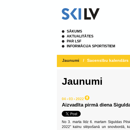
SĀKUMS
AKTUALITĀTES
PAR LSF
INFORMĀCIJA SPORTISTIEM
Jaunumi
/
Sacensību kalendārs
Jaunumi
04 • 03 • 2022
Aizvadīta pirmā diena Sigul
No 3. marta līdz 6. martam Siguldas Pils
2022” kalnu slēpošanā un snovbordā, kas