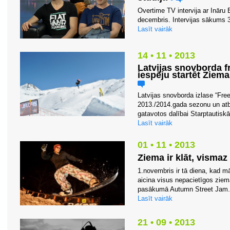
Overtime TV intervija ar Ināru
decembris. Intervijas sākums
Lasīt vairāk
14 • 11 • 2013
Latvijas snovborda fr
iespēju startēt Ziem
Latvijas snovborda izlase “Free
2013./2014.gada sezonu un atba
gatavotos dalībai Starptautisk
Lasīt vairāk
01 • 11 • 2013
Ziema ir klāt, visma
1.novembris ir tā diena, kad mā
aicina visus nepacietīgos zie
pasākumā Autumn Street Jam. B
Lasīt vairāk
21 • 09 • 2013