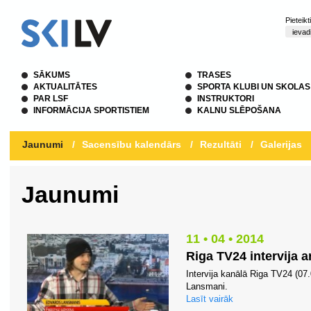
Pieteik
SĀKUMS
TRASES
AKTUALITĀTES
SPORTA KLUBI UN SKOLAS
PAR LSF
INSTRUKTORI
INFORMĀCIJA SPORTISTIEM
KALNU SLĒPOŠANA
Jaunumi
/
Sacensību kalendārs
/
Rezultāti
/
Galerijas
Jaunumi
11 • 04 • 2014
Riga TV24 intervija 
Intervija kanālā Riga TV24 (07.
Lansmani.
Lasīt vairāk