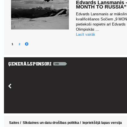
Edvards Lansmanis -
MONTH TO RUSSIA”
Edvards Lansmanis ar mākslini
kvalificēšanos Sočiem „9 MON
pietiekoši nopietni arī Edvard
Olimpiskās ...
Lasīt vairāk
1
2
Saites
/
Sīkdatnes un datu drošības politika
/
Iepriekšējā lapas versija