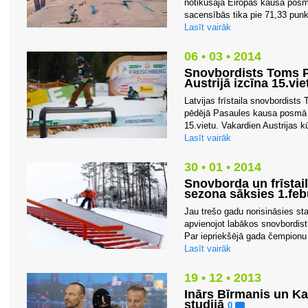
notikušajā Eiropas kausa posm
sacensībās tika pie 71,33 punk
Lasīt vairāk
06 • 03 • 2014
Snovbordists Toms P
Austrijā izcīna 15.vie
Latvijas frīstaila snovbordist
pēdējā Pasaules kausa posmā sl
15.vietu. Vakardien Austrijas k
Lasīt vairāk
30 • 01 • 2014
Snovborda un frīstai
sezona sāksies 1.feb
Jau trešo gadu norisināsies sta
apvienojot labākos snovbordistu
Par iepriekšējā gada čempionu 
Lasīt vairāk
19 • 12 • 2013
Inārs Bīrmanis un K
studijā
0