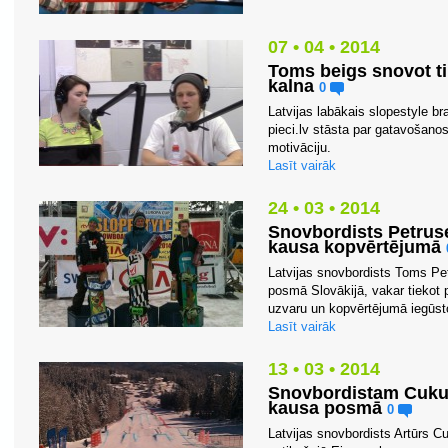
07 • 04 • 2014
Toms beigs snovot ti
kalna
0
Latvijas labākais slopestyle br
pieci.lv stāsta par gatavošan
motivāciju.
Lasīt vairāk
24 • 03 • 2014
Snovbordists Petruse
kausa kopvērtējumā
Latvijas snovbordists Toms Petr
posmā Slovākijā, vakar tiekot 
uzvaru un kopvērtējumā iegūsto
Lasīt vairāk
13 • 03 • 2014
Snovbordistam Cukun
kausa posmā
0
Latvijas snovbordists Artūrs Cu