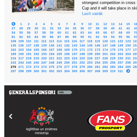
strongest competition in cross 
Cup and it will take place in sk
Lasīt vairāk
1
2
3
4
5
6
7
8
9
10
11
12
13
14
15
1
27
28
29
30
31
32
33
34
35
36
37
38
39
40
41
42
4
54
55
56
57
58
59
60
61
62
63
64
65
66
67
68
69
7
81
82
83
84
85
86
87
88
89
90
91
92
93
94
95
96
9
108
109
110
111
112
113
114
115
116
117
118
119
120
121
122
123
12
135
136
137
138
139
140
141
142
143
144
145
146
147
148
149
150
15
162
163
164
165
166
167
168
169
170
171
172
173
174
175
176
177
17
189
190
191
192
193
194
195
196
197
198
199
200
201
202
203
204
20
216
217
218
219
220
221
222
223
224
225
226
227
228
229
230
231
23
243
244
245
246
247
248
249
250
251
252
253
254
255
256
257
258
25
270
271
272
273
274
275
276
277
278
279
280
281
282
283
284
285
28
297
298
299
300
301
302
303
304
305
306
307
308
309
310
311