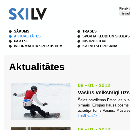
Pieteik
SĀKUMS
TRASES
AKTUALITĀTES
SPORTA KLUBI UN SKOLAS
PAR LSF
INSTRUKTORI
INFORMĀCIJA SPORTISTIEM
KALNU SLĒPOŠANA
Aktualitātes
08 • 01 • 2012
Vasins veiksmīgi uz
Šajās brīvdienās Francijas pil
pirmais Eiropas kausa posms s
uzrādīja Toms Vasins. Mūsu va
Lasīt vairāk
08 • 01 • 2012