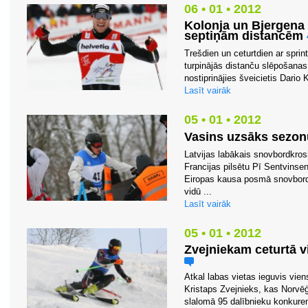
06 • 01 • 2012
Kolonja un Bjergena l
septiņām distancēm
Trešdien un ceturtdien ar sprin
turpinājās distanču slēpošanas 
nostiprinājies šveicietis Dario 
Lasīt vairāk
05 • 01 • 2012
Vasins uzsāks sezon
Latvijas labākais snovbordkros
Francijas pilsētu Pī Sentvinsen
Eiropas kausa posmā snovbord
vidū ...
Lasīt vairāk
05 • 01 • 2012
Zvejniekam ceturtā v
Atkal labas vietas ieguvis vie
Kristaps Zvejnieks, kas Norvēģ
slalomā 95 dalībnieku konkurenc