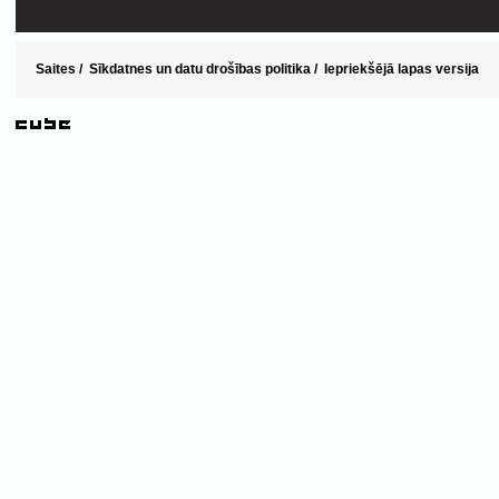
Saites
/
Sīkdatnes un datu drošības politika
/
Iepriekšējā lapas versija