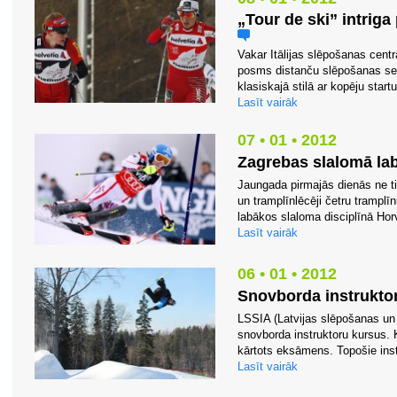
„Tour de ski” intriga
Vakar Itālijas slēpošanas centr
posms distanču slēpošanas ser
klasiskajā stilā ar kopēju start
Lasīt vairāk
07 • 01 • 2012
Zagrebas slalomā lab
Jaungada pirmajās dienās ne ti
un tramplīnlēcēji četru tramplīn
labākos slaloma disciplīnā Horv
Lasīt vairāk
06 • 01 • 2012
Snovborda instruktor
LSSIA (Latvijas slēpošanas un 
snovborda instruktoru kursus. K
kārtots eksāmens. Topošie instru
Lasīt vairāk