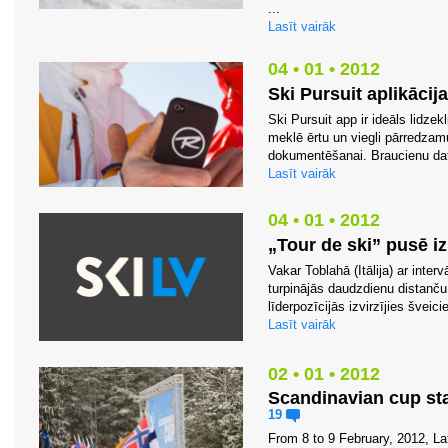
...
Lasīt vairāk
04 • 01 • 2012
Ski Pursuit aplikācij
Ski Pursuit app ir ideāls lidze
meklē ērtu un viegli pārredzam
dokumentēšanai. Braucienu dati
Lasīt vairāk
04 • 01 • 2012
„Tour de ski” pusē izk
Vakar Toblahā (Itālija) ar interv
turpinājās daudzdienu distanču
līderpozīcijās izvirzījies šveicie
Lasīt vairāk
02 • 01 • 2012
Scandinavian cup stag
19
From 8 to 9 February, 2012, La